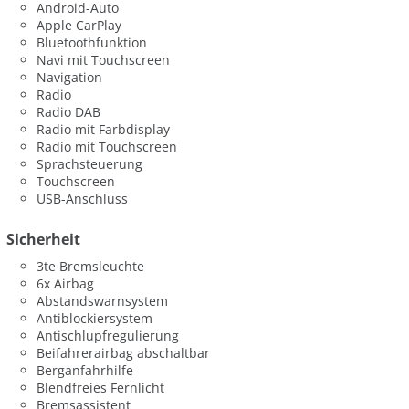
Android-Auto
Apple CarPlay
Bluetoothfunktion
Navi mit Touchscreen
Navigation
Radio
Radio DAB
Radio mit Farbdisplay
Radio mit Touchscreen
Sprachsteuerung
Touchscreen
USB-Anschluss
Sicherheit
3te Bremsleuchte
6x Airbag
Abstandswarnsystem
Antiblockiersystem
Antischlupfregulierung
Beifahrerairbag abschaltbar
Berganfahrhilfe
Blendfreies Fernlicht
Bremsassistent