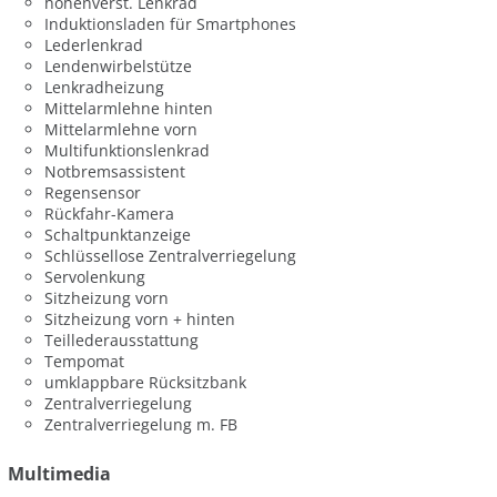
höhenverst. Lenkrad
Induktionsladen für Smartphones
Lederlenkrad
Lendenwirbelstütze
Lenkradheizung
Mittelarmlehne hinten
Mittelarmlehne vorn
Multifunktionslenkrad
Notbremsassistent
Regensensor
Rückfahr-Kamera
Schaltpunktanzeige
Schlüssellose Zentralverriegelung
Servolenkung
Sitzheizung vorn
Sitzheizung vorn + hinten
Teillederausstattung
Tempomat
umklappbare Rücksitzbank
Zentralverriegelung
Zentralverriegelung m. FB
Multimedia