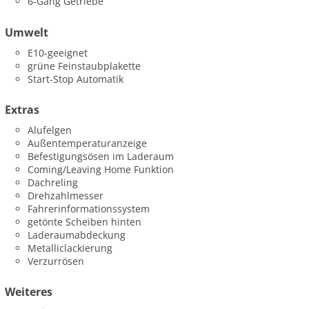
6-Gang Getriebe
Umwelt
E10-geeignet
grüne Feinstaubplakette
Start-Stop Automatik
Extras
Alufelgen
Außentemperaturanzeige
Befestigungsösen im Laderaum
Coming/Leaving Home Funktion
Dachreling
Drehzahlmesser
Fahrerinformationssystem
getönte Scheiben hinten
Laderaumabdeckung
Metalliclackierung
Verzurrösen
Weiteres