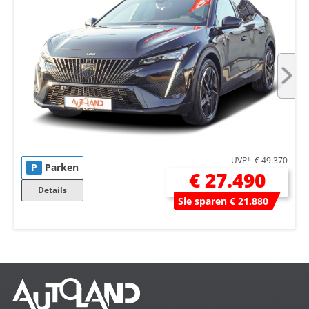
UVP
1
€ 49.370
P
Parken
€ 27.490
Details
Sie sparen € 21.880