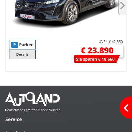
UVP
1
€ 42.550
P
Parken
€ 23.890
Details
Sie sparen € 18.660
Service