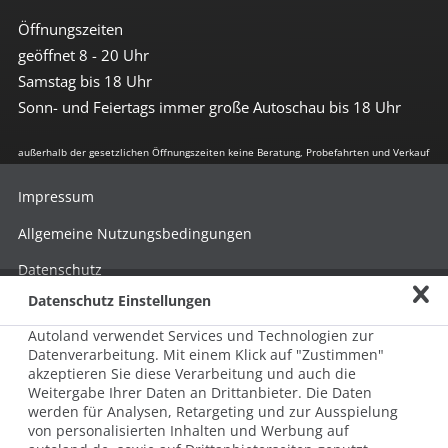
Öffnungszeiten
geöffnet 8 - 20 Uhr
Samstag bis 18 Uhr
Sonn- und Feiertags immer große Autoschau bis 18 Uhr
außerhalb der gesetzlichen Öffnungszeiten keine Beratung, Probefahrten und Verkauf
Impressum
Allgemeine Nutzungsbedingungen
Datenschutz
Datenschutz Einstellungen
Hinweisgebersystem nach HinSchG
Autoland verwendet Services und Technologien zur
Beschwerde nach LkSG
Datenverarbeitung. Mit einem Klick auf "Zustimmen"
akzeptieren Sie diese Verarbeitung und auch die
Grundsatzerklärung zum LkSG
Weitergabe Ihrer Daten an Drittanbieter. Die Daten
© 2026 AUTOLAND 24 SE & Co. Betriebs KG
werden für Analysen, Retargeting und zur Ausspielung
Werner-von-Siemens-Str. 2, 06796 Brehna, Deutschland
von personalisierten Inhalten und Werbung auf