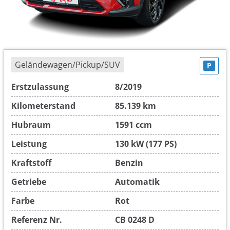
Geländewagen/Pickup/SUV
P
Erstzulassung
8/2019
Kilometerstand
85.139 km
Hubraum
1591 ccm
Leistung
130 kW (177 PS)
Kraftstoff
Benzin
Getriebe
Automatik
Farbe
Rot
Referenz Nr.
CB 0248 D