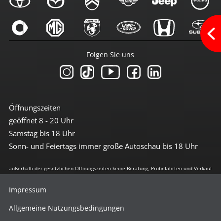
Multimedia
Android-Auto
Apple CarPlay
Bluetoothfunktion
Folgen Sie uns
Navi mit Touchscreen
Navigation
Radio
Radio DAB
Radio mit Farbdisplay
Radio mit Touchscreen
Öffnungszeiten
Soundsystem
geöffnet 8 - 20 Uhr
Sprachsteuerung
Touchscreen
Samstag bis 18 Uhr
USB-Anschluss
Sonn- und Feiertags immer große Autoschau bis 18 Uhr
Sicherheit
außerhalb der gesetzlichen Öffnungszeiten keine Beratung, Probefahrten und Verkauf
3te Bremsleuchte
6x Airbag
Impressum
Abstandswarnsystem
Antiblockiersystem
Allgemeine Nutzungsbedingungen
Antischlupfregulierung