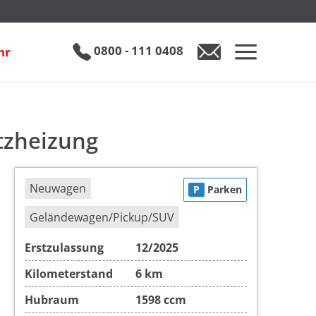
inkl. 19% MwSt.
UVP
1
€ 40.500
€ 29.890
0800 - 111 0408
hr
0800 - 111 0408
Auto anfragen
tzheizung
Neuwagen
P
Parken
Geländewagen/Pickup/SUV
Erstzulassung
12/2025
Kilometerstand
6 km
Hubraum
1598 ccm