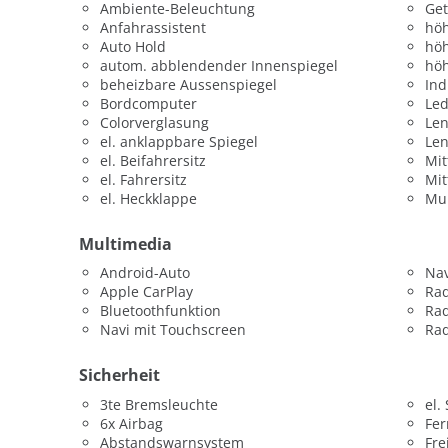
Ambiente-Beleuchtung
Get
Anfahrassistent
höh
Auto Hold
höh
autom. abblendender Innenspiegel
höh
beheizbare Aussenspiegel
Ind
Bordcomputer
Led
Colorverglasung
Len
el. anklappbare Spiegel
Le
el. Beifahrersitz
Mit
el. Fahrersitz
Mit
el. Heckklappe
Mul
Multimedia
Android-Auto
Nav
Apple CarPlay
Ra
Bluetoothfunktion
Ra
Navi mit Touchscreen
Rad
Sicherheit
3te Bremsleuchte
el.
6x Airbag
Fer
Abstandswarnsystem
Fre