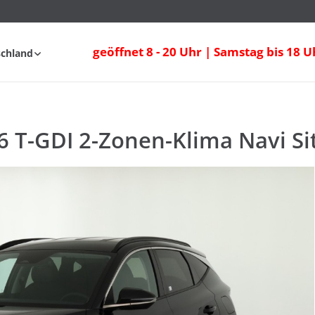
 T-GDI 2-Zonen-Klima Navi Sitzheizung
geöffnet 8 - 20 Uhr | Samstag bis 18 U
schland
fahrt
FAQ
6 T-GDI 2-Zonen-Klima Navi Si