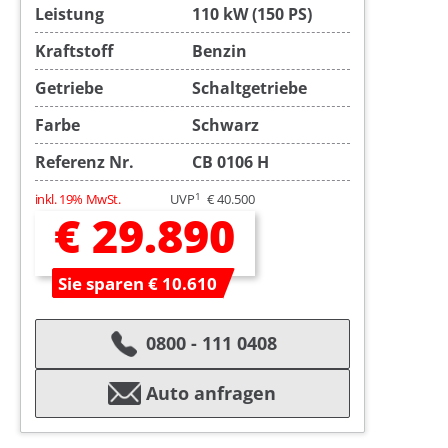
Leistung
110 kW (150 PS)
Kraftstoff
Benzin
Getriebe
Schaltgetriebe
Farbe
Schwarz
Referenz Nr.
CB 0106 H
1
inkl. 19% MwSt.
UVP
€ 40.500
€ 29.890
Sie sparen € 10.610
0800 - 111 0408
Auto anfragen