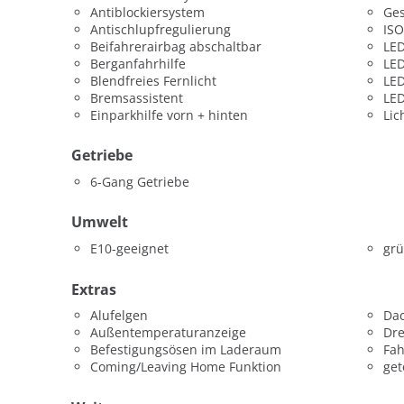
Antiblockiersystem
Ges
Antischlupfregulierung
ISO
Beifahrerairbag abschaltbar
LED
Berganfahrhilfe
LED
Blendfreies Fernlicht
LED
Bremsassistent
LED
Einparkhilfe vorn + hinten
Lic
Getriebe
6-Gang Getriebe
Umwelt
E10-geeignet
grü
Extras
Alufelgen
Dac
Außentemperaturanzeige
Dr
Befestigungsösen im Laderaum
Fah
Coming/Leaving Home Funktion
get