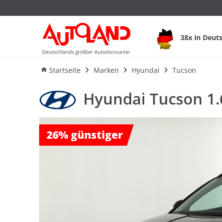
Hyundai Tucson 1.6
38x in Deut
Ausstattung
Verbrauch
An
Startseite
Marken
Hyundai
Tucson
Hyundai Tucson 1.
26%
günstiger