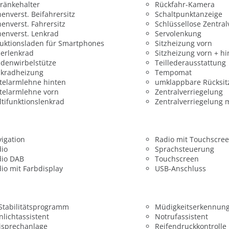
ränkehalter
Rückfahr-Kamera
enverst. Beifahrersitz
Schaltpunktanzeige
enverst. Fahrersitz
Schlüssellose Zentral
enverst. Lenkrad
Servolenkung
uktionsladen für Smartphones
Sitzheizung vorn
erlenkrad
Sitzheizung vorn + hi
denwirbelstütze
Teillederausstattung
nkradheizung
Tempomat
telarmlehne hinten
umklappbare Rücksit
telarmlehne vorn
Zentralverriegelung
tifunktionslenkrad
Zentralverriegelung 
igation
Radio mit Touchscre
dio
Sprachsteuerung
dio DAB
Touchscreen
io mit Farbdisplay
USB-Anschluss
 Stabilitätsprogramm
Müdigkeitserkennun
nlichtassistent
Notrufassistent
isprechanlage
Reifendruckkontrolle