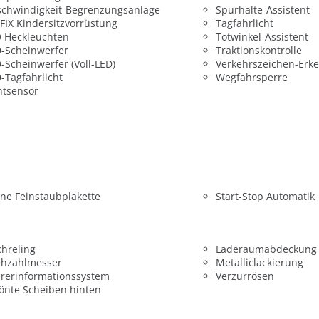
chwindigkeit-Begrenzungsanlage
Spurhalte-Assistent
FIX Kindersitzvorrüstung
Tagfahrlicht
 Heckleuchten
Totwinkel-Assistent
-Scheinwerfer
Traktionskontrolle
-Scheinwerfer (Voll-LED)
Verkehrszeichen-Erk
-Tagfahrlicht
Wegfahrsperre
htsensor
ne Feinstaubplakette
Start-Stop Automatik
hreling
Laderaumabdeckung
ehzahlmesser
Metalliclackierung
rerinformationssystem
Verzurrösen
önte Scheiben hinten