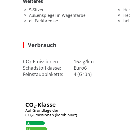
Weiteres
5-Sitzer
He
Außenspiegel in Wagenfarbe
He
el. Parkbremse
hoh
Verbrauch
CO
-Emissionen:
162 g/km
2
Schadstoffklasse:
Euro6
Feinstaubplakette:
4 (Grün)