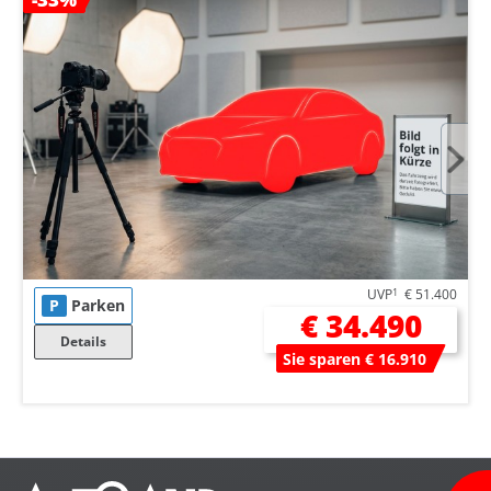
UVP
1
€ 51.400
P
Parken
€ 34.490
Details
Sie sparen € 16.910