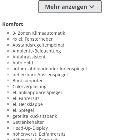
Mehr anzeigen
Komfort
3- Zonen Klimaautomatik
4x el. Fensterheber
Abstandsregeltempomat
Ambiente-Beleuchtung
Anfahrassistent
Auto Hold
autom. abblendender Innenspiegel
beheizbare Aussenspiegel
Bordcomputer
Colorverglasung
el. anklappbare Spiegel
el. Fahrersitz
el. Heckklappe
el. Spiegel
geteilte Rücksitzbank
Getränkehalter
Head-Up-Display
höhenverst. Beifahrersitz
höhenverst. Fahrersitz