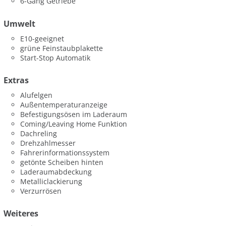
6-Gang Getriebe
Umwelt
E10-geeignet
grüne Feinstaubplakette
Start-Stop Automatik
Extras
Alufelgen
Außentemperaturanzeige
Befestigungsösen im Laderaum
Coming/Leaving Home Funktion
Dachreling
Drehzahlmesser
Fahrerinformationssystem
getönte Scheiben hinten
Laderaumabdeckung
Metalliclackierung
Verzurrösen
Weiteres