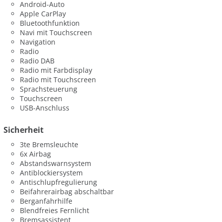
Android-Auto
Apple CarPlay
Bluetoothfunktion
Navi mit Touchscreen
Navigation
Radio
Radio DAB
Radio mit Farbdisplay
Radio mit Touchscreen
Sprachsteuerung
Touchscreen
USB-Anschluss
Sicherheit
3te Bremsleuchte
6x Airbag
Abstandswarnsystem
Antiblockiersystem
Antischlupfregulierung
Beifahrerairbag abschaltbar
Berganfahrhilfe
Blendfreies Fernlicht
Bremsassistent