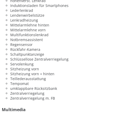
höhenverst. Lenkrad
Induktionsladen für Smartphones
Lederlenkrad
Lendenwirbelstütze
Lenkradheizung
Mittelarmlehne hinten
Mittelarmlehne vorn
Multifunktionslenkrad
Notbremsassistent
Regensensor
Rückfahr-Kamera
Schaltpunktanzeige
Schlüssellose Zentralverriegelung
Servolenkung
Sitzheizung vorn
Sitzheizung vorn + hinten
Teillederausstattung
Tempomat
umklappbare Rücksitzbank
Zentralverriegelung
Zentralverriegelung m. FB
Multimedia