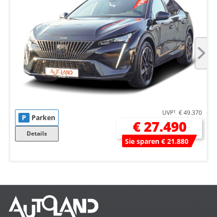
UVP
1
€ 49.370
P
Parken
€ 27.490
Details
Sie sparen € 21.880