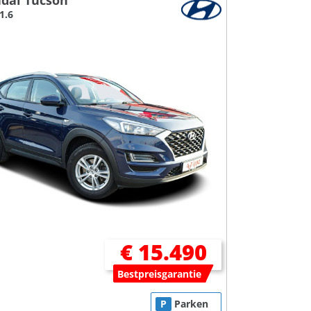
dai Tucson
1.6
€ 15.490
Bestpreisgarantie
P
Parken