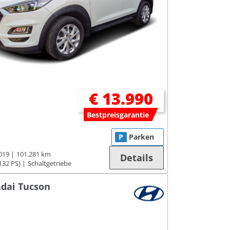
€ 13.990
Bestpreisgarantie
P
Parken
019
101.281 km
Details
132 PS)
Schaltgetriebe
dai Tucson