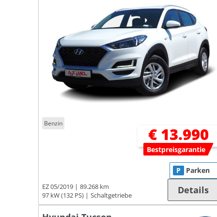
Benzin
€ 13.990
Bestpreisgarantie
P
Parken
EZ 05/2019
89.268 km
Details
97 kW (132 PS)
Schaltgetriebe