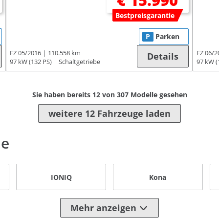
€ 15.990
Bestpreisgarantie
P
Parken
EZ 05/2016
110.558 km
EZ 06/2
Details
97 kW (132 PS)
Schaltgetriebe
97 kW (
Sie haben bereits
12
von
307
Modelle gesehen
weitere 12 Fahrzeuge laden
le
IONIQ
Kona
Mehr anzeigen