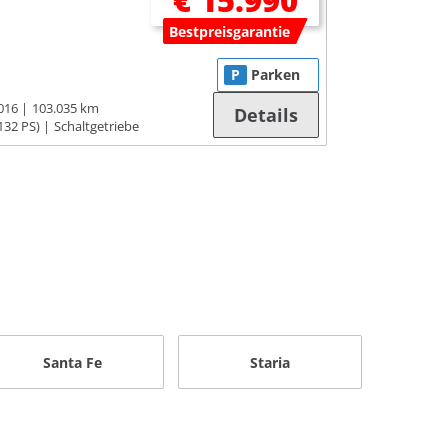
€ 15.990
Bestpreisgarantie
P
Parken
016
103.035 km
Details
132 PS)
Schaltgetriebe
Santa Fe
Staria