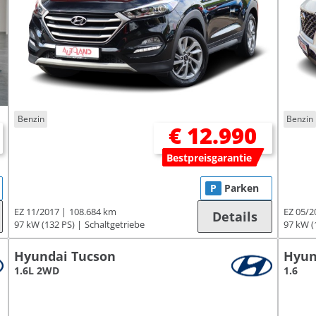
Benzin
Benzin
€ 12.990
Bestpreisgarantie
P
Parken
EZ 11/2017
108.684 km
EZ 05/2
Details
97 kW (132 PS)
Schaltgetriebe
97 kW (
Hyundai Tucson
Hyun
1.6L 2WD
1.6