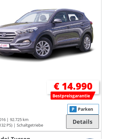
€ 14.990
Bestpreisgarantie
P
Parken
016
92.725 km
Details
132 PS)
Schaltgetriebe