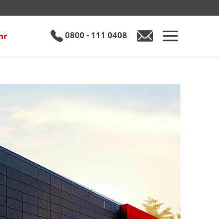
0800 - 111 0408
hr