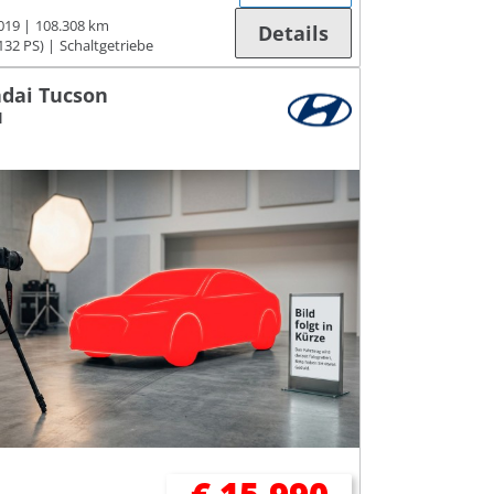
019
108.308 km
Details
132 PS)
Schaltgetriebe
dai Tucson
I