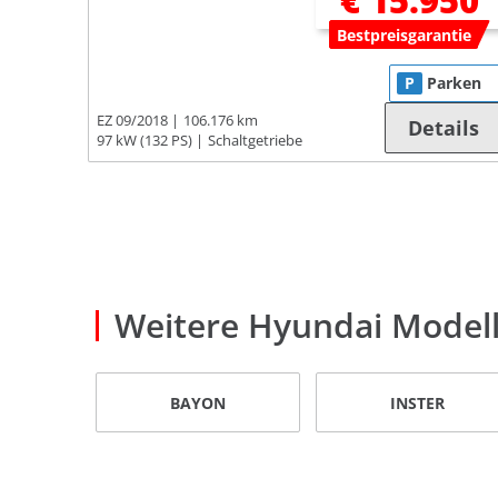
€ 15.950
Bestpreisgarantie
P
Parken
EZ 09/2018
106.176 km
Details
97 kW (132 PS)
Schaltgetriebe
Weitere Hyundai Model
BAYON
INSTER