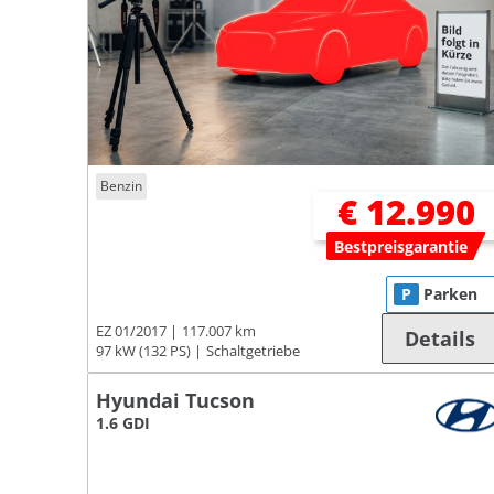
Benzin
€ 12.990
Bestpreisgarantie
P
Parken
EZ 01/2017
117.007 km
Details
97 kW (132 PS)
Schaltgetriebe
Hyundai Tucson
1.6 GDI