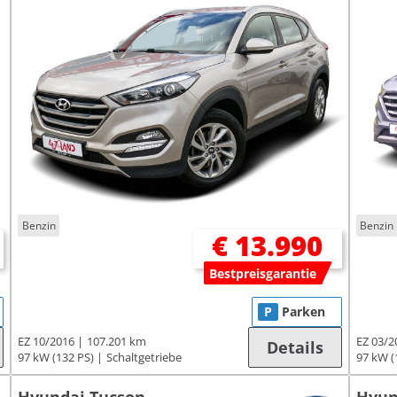
Benzin
Benzin
€ 13.990
Bestpreisgarantie
P
Parken
EZ 10/2016
107.201 km
EZ 03/2
Details
97 kW (132 PS)
Schaltgetriebe
97 kW (