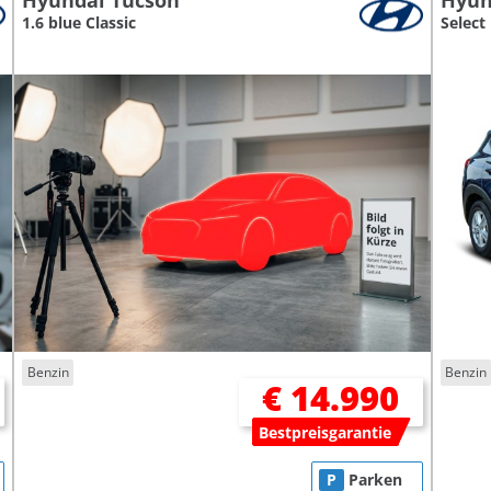
Hyundai Tucson
Hyun
1.6 blue Classic
Select 
Benzin
Benzin
€ 14.990
Bestpreisgarantie
P
Parken