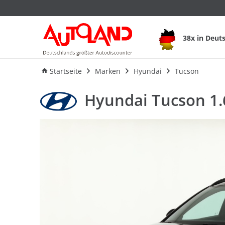
Hyundai Tucson 1.
38x in Deut
Ausstattung
Verbrauch
An
Startseite
Marken
Hyundai
Tucson
Hyundai Tucson 1