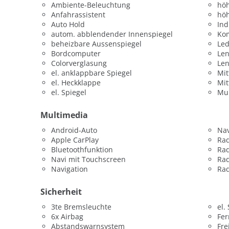
Ambiente-Beleuchtung
höh
Anfahrassistent
höh
Auto Hold
Ind
autom. abblendender Innenspiegel
Kom
beheizbare Aussenspiegel
Led
Bordcomputer
Len
Colorverglasung
Le
el. anklappbare Spiegel
Mit
el. Heckklappe
Mit
el. Spiegel
Mul
Multimedia
Android-Auto
Nav
Apple CarPlay
Ra
Bluetoothfunktion
Ra
Navi mit Touchscreen
Rad
Navigation
Rad
Sicherheit
3te Bremsleuchte
el.
6x Airbag
Fer
Abstandswarnsystem
Fre