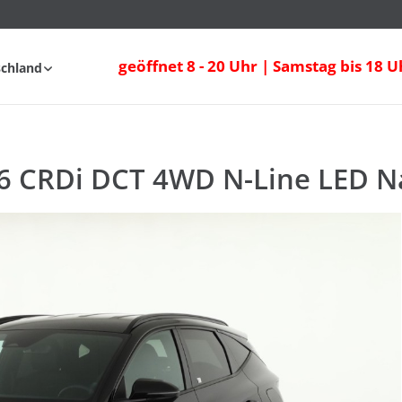
6 CRDi DCT 4WD N-Line LED Navi Kamera
geöffnet 8 - 20 Uhr | Samstag bis 18 U
schland
fahrt
FAQ
.6 CRDi DCT 4WD N-Line LED N