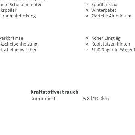
önte Scheiben hinten
Sportlenkrad
kspoiler
Winterpaket
deraumabdeckung
Zierteile Aluminium
 Parkbremse
hoher Einstieg
ckscheibenheizung
Kopfstützen hinten
ckscheibenwischer
Stoßfänger in Wagen
Kraftstoffverbrauch
kombiniert:
5.8 l/100km