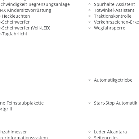
chwindigkeit-Begrenzungsanlage
Spurhalte-Assistent
FIX Kindersitzvorrüstung
Totwinkel-Assistent
 Heckleuchten
Traktionskontrolle
-Scheinwerfer
Verkehrszeichen-Erk
-Scheinwerfer (Voll-LED)
Wegfahrsperre
-Tagfahrlicht
Automatikgetriebe
ne Feinstaubplakette
Start-Stop Automatik
rtgrill
ehzahlmesser
Leder Alcantara
rerinformationssystem
Seitenrollos