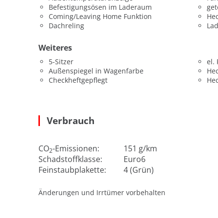
Befestigungsösen im Laderaum
get
Coming/Leaving Home Funktion
Hec
Dachreling
La
Weiteres
5-Sitzer
el.
Außenspiegel in Wagenfarbe
He
Checkheftgepflegt
He
Verbrauch
CO
-Emissionen:
151 g/km
2
Schadstoffklasse:
Euro6
Feinstaubplakette:
4 (Grün)
Änderungen und Irrtümer vorbehalten