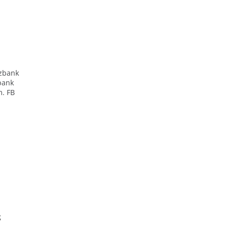
zbank
bank
m. FB
g