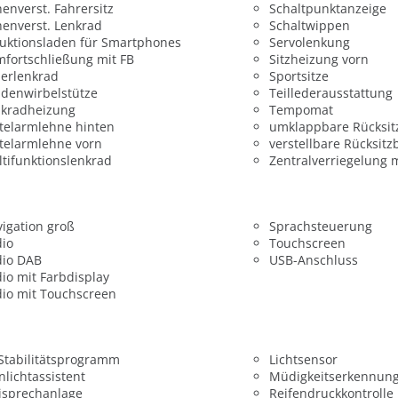
enverst. Fahrersitz
Schaltpunktanzeige
enverst. Lenkrad
Schaltwippen
uktionsladen für Smartphones
Servolenkung
fortschließung mit FB
Sitzheizung vorn
erlenkrad
Sportsitze
denwirbelstütze
Teillederausstattung
nkradheizung
Tempomat
telarmlehne hinten
umklappbare Rücksit
telarmlehne vorn
verstellbare Rücksitz
tifunktionslenkrad
Zentralverriegelung 
igation groß
Sprachsteuerung
dio
Touchscreen
dio DAB
USB-Anschluss
io mit Farbdisplay
io mit Touchscreen
 Stabilitätsprogramm
Lichtsensor
nlichtassistent
Müdigkeitserkennun
isprechanlage
Reifendruckkontrolle