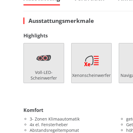
Ausstattungsmerkmale
Highlights
Voll-LED-
Xenonscheinwerfer
Navig
Scheinwerfer
Komfort
3- Zonen Klimaautomatik
get
4x el. Fensterheber
Get
Abstandsregeltempomat
höh