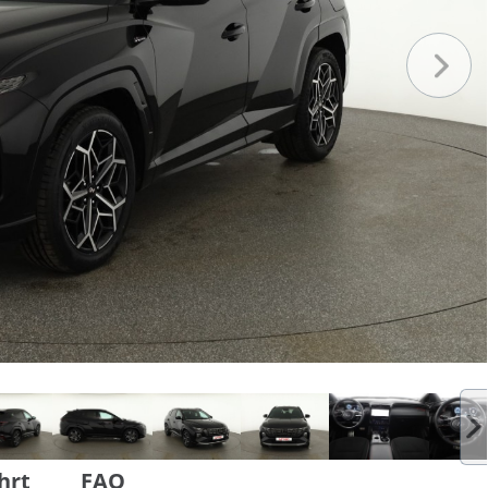
hrt
FAQ