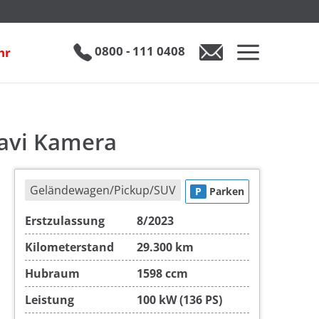
€ 29.890
0800 - 111 0408
hr
0800 - 111 0408
Auto anfragen
avi Kamera
Geländewagen/Pickup/SUV
P
Parken
Erstzulassung
8/2023
Kilometerstand
29.300 km
Hubraum
1598 ccm
Leistung
100 kW (136 PS)