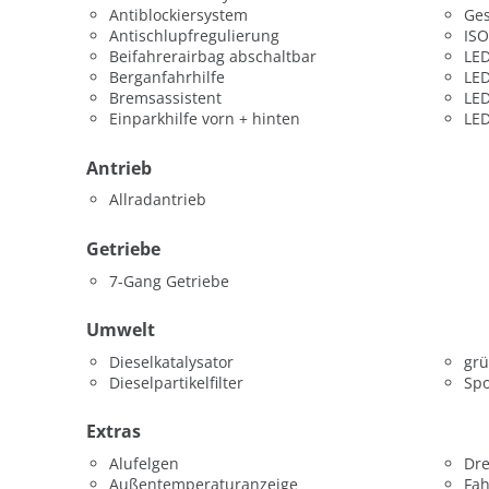
Antiblockiersystem
Ges
Antischlupfregulierung
ISO
Beifahrerairbag abschaltbar
LED
Berganfahrhilfe
LED
Bremsassistent
LED
Einparkhilfe vorn + hinten
LED
Antrieb
Allradantrieb
Getriebe
7-Gang Getriebe
Umwelt
Dieselkatalysator
grü
Dieselpartikelfilter
Spo
Extras
Alufelgen
Dr
Außentemperaturanzeige
Fah