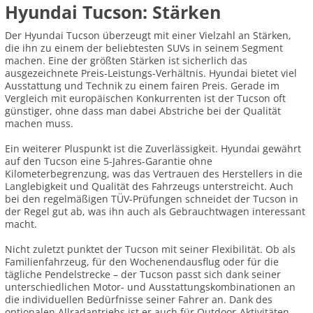
Hyundai Tucson: Stärken
Der Hyundai Tucson überzeugt mit einer Vielzahl an Stärken,
die ihn zu einem der beliebtesten SUVs in seinem Segment
machen. Eine der größten Stärken ist sicherlich das
ausgezeichnete Preis-Leistungs-Verhältnis. Hyundai bietet viel
Ausstattung und Technik zu einem fairen Preis. Gerade im
Vergleich mit europäischen Konkurrenten ist der Tucson oft
günstiger, ohne dass man dabei Abstriche bei der Qualität
machen muss.
Ein weiterer Pluspunkt ist die Zuverlässigkeit. Hyundai gewährt
auf den Tucson eine 5-Jahres-Garantie ohne
Kilometerbegrenzung, was das Vertrauen des Herstellers in die
Langlebigkeit und Qualität des Fahrzeugs unterstreicht. Auch
bei den regelmäßigen TÜV-Prüfungen schneidet der Tucson in
der Regel gut ab, was ihn auch als Gebrauchtwagen interessant
macht.
Nicht zuletzt punktet der Tucson mit seiner Flexibilität. Ob als
Familienfahrzeug, für den Wochenendausflug oder für die
tägliche Pendelstrecke – der Tucson passt sich dank seiner
unterschiedlichen Motor- und Ausstattungskombinationen an
die individuellen Bedürfnisse seiner Fahrer an. Dank des
optionalen Allradantriebs ist er auch für Outdoor-Aktivitäten