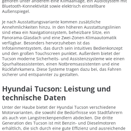
gehören unter anderem eine Klimaanlage, ein Audiosystem mit
Bluetooth-Konnektivität sowie elektrisch einstellbare
Außenspiegel.
Je nach Ausstattungsvariante kommen zusätzliche
Annehmlichkeiten hinzu. In den höheren Ausstattungslinien
sind etwa ein Navigationssystem, beheizbare Sitze, ein
Panorama-Glasdach und eine Zwei-Zonen-Klimaautomatik
verfügbar. Besonders hervorzuheben ist das
Infotainmentsystem, das durch sein intuitives Bedienkonzept
und den großen Touchscreen punktet. Außerdem bietet der
Tucson moderne Sicherheits- und Assistenzsysteme wie einen
Spurhalteassistenten, einen Notbremsassistenten und eine
Rückfahrkamera. Diese Systeme tragen dazu bei, das Fahren
sicherer und entspannter zu gestalten.
Hyundai Tucson: Leistung und
technische Daten
Unter der Haube bietet der Hyundai Tucson verschiedene
Motorvarianten, die sowohl die Bedürfnisse von Stadtfahrern
als auch von Langstreckenpendlern abdecken. Die dritte
Generation des Tucson ist mit Benzin- und Dieselmotoren
erhältlich, die sich durch eine gute Effizienz und ausreichende