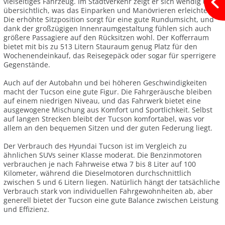
vielseitiges Fahrzeug. Im Stadtverkehr zeigt er sich wendig und
übersichtlich, was das Einparken und Manövrieren erleichtert.
Die erhöhte Sitzposition sorgt für eine gute Rundumsicht, und
dank der großzügigen Innenraumgestaltung fühlen sich auch
größere Passagiere auf den Rücksitzen wohl. Der Kofferraum
bietet mit bis zu 513 Litern Stauraum genug Platz für den
Wochenendeinkauf, das Reisegepäck oder sogar für sperrigere
Gegenstände.
Auch auf der Autobahn und bei höheren Geschwindigkeiten
macht der Tucson eine gute Figur. Die Fahrgeräusche bleiben
auf einem niedrigen Niveau, und das Fahrwerk bietet eine
ausgewogene Mischung aus Komfort und Sportlichkeit. Selbst
auf langen Strecken bleibt der Tucson komfortabel, was vor
allem an den bequemen Sitzen und der guten Federung liegt.
Der Verbrauch des Hyundai Tucson ist im Vergleich zu
ähnlichen SUVs seiner Klasse moderat. Die Benzinmotoren
verbrauchen je nach Fahrweise etwa 7 bis 8 Liter auf 100
Kilometer, während die Dieselmotoren durchschnittlich
zwischen 5 und 6 Litern liegen. Natürlich hängt der tatsächliche
Verbrauch stark von individuellen Fahrgewohnheiten ab, aber
generell bietet der Tucson eine gute Balance zwischen Leistung
und Effizienz.