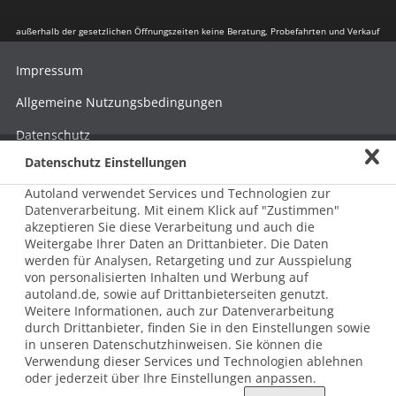
außerhalb der gesetzlichen Öffnungszeiten keine Beratung, Probefahrten und Verkauf
Impressum
Allgemeine Nutzungsbedingungen
Datenschutz
Datenschutz Einstellungen
Hinweisgebersystem nach HinSchG
Autoland verwendet Services und Technologien zur
Beschwerde nach LkSG
Datenverarbeitung. Mit einem Klick auf "Zustimmen"
akzeptieren Sie diese Verarbeitung und auch die
Grundsatzerklärung zum LkSG
Weitergabe Ihrer Daten an Drittanbieter. Die Daten
© 2026 AUTOLAND 24 SE & Co. Betriebs KG
werden für Analysen, Retargeting und zur Ausspielung
Werner-von-Siemens-Str. 2, 06796 Brehna, Deutschland
von personalisierten Inhalten und Werbung auf
autoland.de, sowie auf Drittanbieterseiten genutzt.
Weitere Informationen, auch zur Datenverarbeitung
durch Drittanbieter, finden Sie in den Einstellungen sowie
in unseren Datenschutzhinweisen. Sie können die
Verwendung dieser Services und Technologien ablehnen
oder jederzeit über Ihre Einstellungen anpassen.