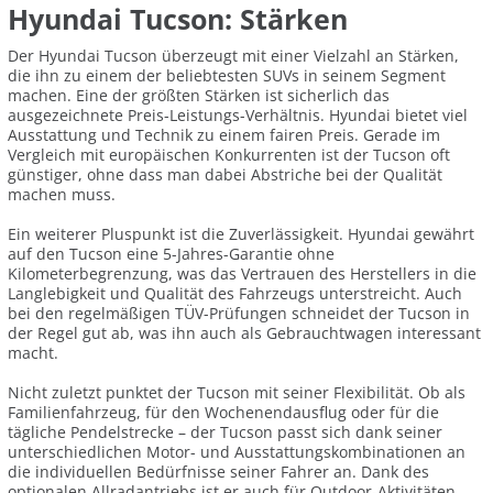
Hyundai Tucson: Stärken
Der Hyundai Tucson überzeugt mit einer Vielzahl an Stärken,
die ihn zu einem der beliebtesten SUVs in seinem Segment
machen. Eine der größten Stärken ist sicherlich das
ausgezeichnete Preis-Leistungs-Verhältnis. Hyundai bietet viel
Ausstattung und Technik zu einem fairen Preis. Gerade im
Vergleich mit europäischen Konkurrenten ist der Tucson oft
günstiger, ohne dass man dabei Abstriche bei der Qualität
machen muss.
Ein weiterer Pluspunkt ist die Zuverlässigkeit. Hyundai gewährt
auf den Tucson eine 5-Jahres-Garantie ohne
Kilometerbegrenzung, was das Vertrauen des Herstellers in die
Langlebigkeit und Qualität des Fahrzeugs unterstreicht. Auch
bei den regelmäßigen TÜV-Prüfungen schneidet der Tucson in
der Regel gut ab, was ihn auch als Gebrauchtwagen interessant
macht.
Nicht zuletzt punktet der Tucson mit seiner Flexibilität. Ob als
Familienfahrzeug, für den Wochenendausflug oder für die
tägliche Pendelstrecke – der Tucson passt sich dank seiner
unterschiedlichen Motor- und Ausstattungskombinationen an
die individuellen Bedürfnisse seiner Fahrer an. Dank des
optionalen Allradantriebs ist er auch für Outdoor-Aktivitäten