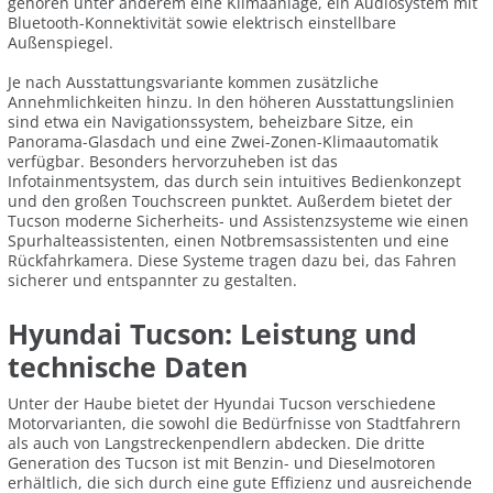
gehören unter anderem eine Klimaanlage, ein Audiosystem mit
Bluetooth-Konnektivität sowie elektrisch einstellbare
Außenspiegel.
Je nach Ausstattungsvariante kommen zusätzliche
Annehmlichkeiten hinzu. In den höheren Ausstattungslinien
sind etwa ein Navigationssystem, beheizbare Sitze, ein
Panorama-Glasdach und eine Zwei-Zonen-Klimaautomatik
verfügbar. Besonders hervorzuheben ist das
Infotainmentsystem, das durch sein intuitives Bedienkonzept
und den großen Touchscreen punktet. Außerdem bietet der
Tucson moderne Sicherheits- und Assistenzsysteme wie einen
Spurhalteassistenten, einen Notbremsassistenten und eine
Rückfahrkamera. Diese Systeme tragen dazu bei, das Fahren
sicherer und entspannter zu gestalten.
Hyundai Tucson: Leistung und
technische Daten
Unter der Haube bietet der Hyundai Tucson verschiedene
Motorvarianten, die sowohl die Bedürfnisse von Stadtfahrern
als auch von Langstreckenpendlern abdecken. Die dritte
Generation des Tucson ist mit Benzin- und Dieselmotoren
erhältlich, die sich durch eine gute Effizienz und ausreichende