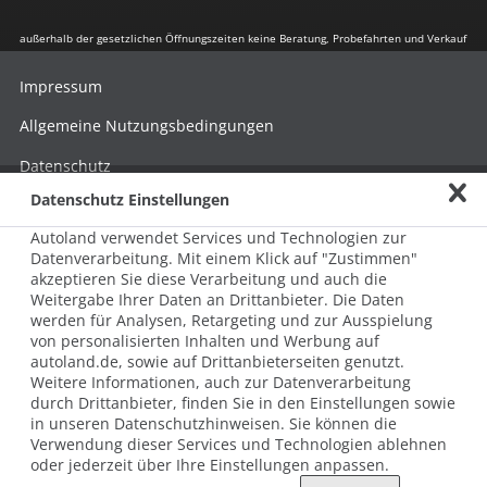
außerhalb der gesetzlichen Öffnungszeiten keine Beratung, Probefahrten und Verkauf
Impressum
Allgemeine Nutzungsbedingungen
Datenschutz
Datenschutz Einstellungen
Hinweisgebersystem nach HinSchG
Autoland verwendet Services und Technologien zur
Beschwerde nach LkSG
Datenverarbeitung. Mit einem Klick auf "Zustimmen"
akzeptieren Sie diese Verarbeitung und auch die
Grundsatzerklärung zum LkSG
Weitergabe Ihrer Daten an Drittanbieter. Die Daten
© 2026 AUTOLAND 24 SE & Co. Betriebs KG
werden für Analysen, Retargeting und zur Ausspielung
Werner-von-Siemens-Str. 2, 06796 Brehna, Deutschland
von personalisierten Inhalten und Werbung auf
autoland.de, sowie auf Drittanbieterseiten genutzt.
Weitere Informationen, auch zur Datenverarbeitung
durch Drittanbieter, finden Sie in den Einstellungen sowie
in unseren Datenschutzhinweisen. Sie können die
Verwendung dieser Services und Technologien ablehnen
oder jederzeit über Ihre Einstellungen anpassen.