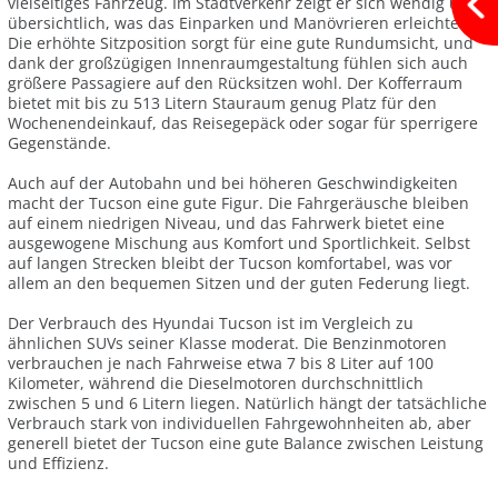
vielseitiges Fahrzeug. Im Stadtverkehr zeigt er sich wendig und
übersichtlich, was das Einparken und Manövrieren erleichtert.
Die erhöhte Sitzposition sorgt für eine gute Rundumsicht, und
dank der großzügigen Innenraumgestaltung fühlen sich auch
größere Passagiere auf den Rücksitzen wohl. Der Kofferraum
bietet mit bis zu 513 Litern Stauraum genug Platz für den
Wochenendeinkauf, das Reisegepäck oder sogar für sperrigere
Gegenstände.
Auch auf der Autobahn und bei höheren Geschwindigkeiten
macht der Tucson eine gute Figur. Die Fahrgeräusche bleiben
auf einem niedrigen Niveau, und das Fahrwerk bietet eine
ausgewogene Mischung aus Komfort und Sportlichkeit. Selbst
auf langen Strecken bleibt der Tucson komfortabel, was vor
allem an den bequemen Sitzen und der guten Federung liegt.
Der Verbrauch des Hyundai Tucson ist im Vergleich zu
ähnlichen SUVs seiner Klasse moderat. Die Benzinmotoren
verbrauchen je nach Fahrweise etwa 7 bis 8 Liter auf 100
Kilometer, während die Dieselmotoren durchschnittlich
zwischen 5 und 6 Litern liegen. Natürlich hängt der tatsächliche
Verbrauch stark von individuellen Fahrgewohnheiten ab, aber
generell bietet der Tucson eine gute Balance zwischen Leistung
und Effizienz.