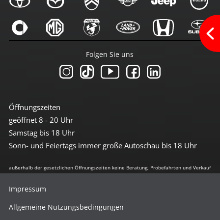
Multimedia
Android-Auto
Apple CarPlay
Bluetoothfunktion
Folgen Sie uns
Navi mit Touchscreen
Navigation
Radio
Radio DAB
Radio mit Farbdisplay
Radio mit Touchscreen
Öffnungszeiten
Soundsystem
geöffnet 8 - 20 Uhr
Sprachsteuerung
Touchscreen
Samstag bis 18 Uhr
USB-Anschluss
Sonn- und Feiertags immer große Autoschau bis 18 Uhr
Sicherheit
außerhalb der gesetzlichen Öffnungszeiten keine Beratung, Probefahrten und Verkauf
3te Bremsleuchte
6x Airbag
Impressum
Abstandswarnsystem
Antiblockiersystem
Allgemeine Nutzungsbedingungen
Antischlupfregulierung