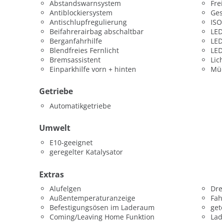
Abstandswarnsystem
Fre
Antiblockiersystem
Ges
Antischlupfregulierung
ISO
Beifahrerairbag abschaltbar
LED
Berganfahrhilfe
LED
Blendfreies Fernlicht
LED
Bremsassistent
Lic
Einparkhilfe vorn + hinten
Mü
Getriebe
Automatikgetriebe
Umwelt
E10-geeignet
geregelter Katalysator
Extras
Alufelgen
Dr
Außentemperaturanzeige
Fah
Befestigungsösen im Laderaum
get
Coming/Leaving Home Funktion
La