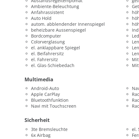
Abstandsregeltempomat
get
Ambiente-Beleuchtung
Get
Anfahrassistent
höh
Auto Hold
höh
autom. abblendender Innenspiegel
höh
beheizbare Aussenspiegel
Ind
Bordcomputer
Led
Colorverglasung
Len
el. anklappbare Spiegel
Le
el. Beifahrersitz
Le
el. Fahrersitz
Mit
el. Glas-Schiebedach
Mit
Multimedia
Android-Auto
Nav
Apple CarPlay
Ra
Bluetoothfunktion
Ra
Navi mit Touchscreen
Rad
Sicherheit
3te Bremsleuchte
el.
6x Airbag
Fer