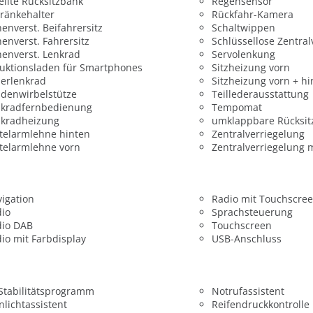
eilte Rücksitzbank
Regensensor
ränkehalter
Rückfahr-Kamera
enverst. Beifahrersitz
Schaltwippen
enverst. Fahrersitz
Schlüssellose Zentral
enverst. Lenkrad
Servolenkung
uktionsladen für Smartphones
Sitzheizung vorn
erlenkrad
Sitzheizung vorn + hi
denwirbelstütze
Teillederausstattung
nkradfernbedienung
Tempomat
nkradheizung
umklappbare Rücksit
telarmlehne hinten
Zentralverriegelung
telarmlehne vorn
Zentralverriegelung 
igation
Radio mit Touchscre
dio
Sprachsteuerung
dio DAB
Touchscreen
io mit Farbdisplay
USB-Anschluss
 Stabilitätsprogramm
Notrufassistent
nlichtassistent
Reifendruckkontrolle