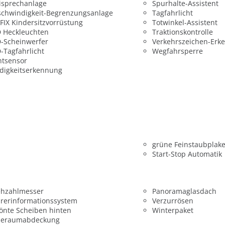
isprechanlage
Spurhalte-Assistent
chwindigkeit-Begrenzungsanlage
Tagfahrlicht
FIX Kindersitzvorrüstung
Totwinkel-Assistent
 Heckleuchten
Traktionskontrolle
-Scheinwerfer
Verkehrszeichen-Erk
-Tagfahrlicht
Wegfahrsperre
htsensor
digkeitserkennung
grüne Feinstaubplake
Start-Stop Automatik
ehzahlmesser
Panoramaglasdach
rerinformationssystem
Verzurrösen
önte Scheiben hinten
Winterpaket
deraumabdeckung