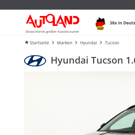
Hyundai Tucson 1.6
38x in Deut
Ausstattung
Verbrauch
An
Startseite
Marken
Hyundai
Tucson
Hyundai Tucson 1.