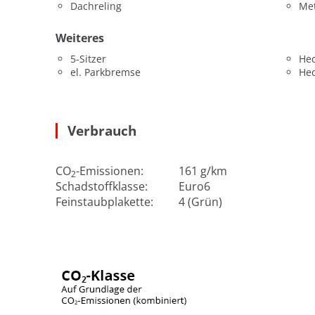
Dachreling
Met
Weiteres
5-Sitzer
He
el. Parkbremse
He
Verbrauch
CO
-Emissionen:
161 g/km
2
Schadstoffklasse:
Euro6
Feinstaubplakette:
4 (Grün)