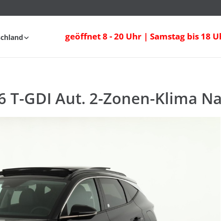
 T-GDI Aut. 2-Zonen-Klima Navi Sitzheizu
geöffnet 8 - 20 Uhr | Samstag bis 18 U
schland
fahrt
FAQ
6 T-GDI Aut. 2-Zonen-Klima Na