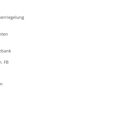
verriegelung
nten
zbank
m. FB
en