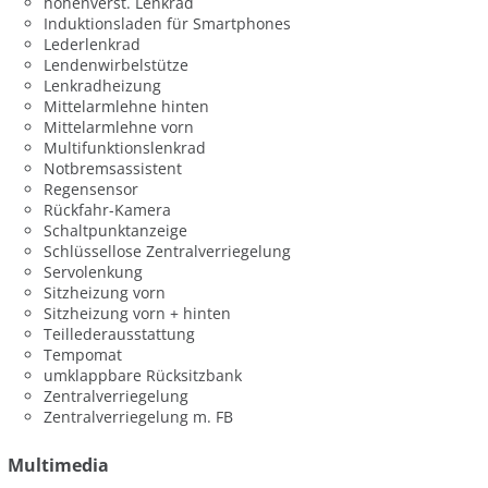
höhenverst. Lenkrad
Induktionsladen für Smartphones
Lederlenkrad
Lendenwirbelstütze
Lenkradheizung
Mittelarmlehne hinten
Mittelarmlehne vorn
Multifunktionslenkrad
Notbremsassistent
Regensensor
Rückfahr-Kamera
Schaltpunktanzeige
Schlüssellose Zentralverriegelung
Servolenkung
Sitzheizung vorn
Sitzheizung vorn + hinten
Teillederausstattung
Tempomat
umklappbare Rücksitzbank
Zentralverriegelung
Zentralverriegelung m. FB
Multimedia