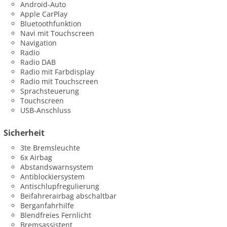
Android-Auto
Apple CarPlay
Bluetoothfunktion
Navi mit Touchscreen
Navigation
Radio
Radio DAB
Radio mit Farbdisplay
Radio mit Touchscreen
Sprachsteuerung
Touchscreen
USB-Anschluss
Sicherheit
3te Bremsleuchte
6x Airbag
Abstandswarnsystem
Antiblockiersystem
Antischlupfregulierung
Beifahrerairbag abschaltbar
Berganfahrhilfe
Blendfreies Fernlicht
Bremsassistent