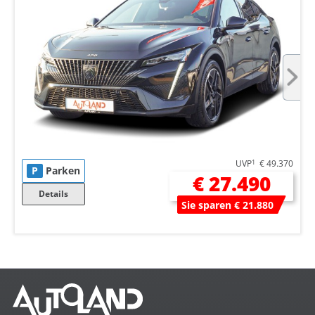
UVP
1
€ 49.370
P
Parken
€ 27.490
Details
Sie sparen € 21.880