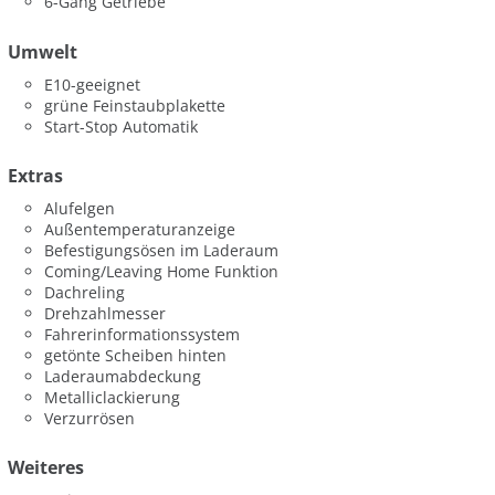
6-Gang Getriebe
Umwelt
E10-geeignet
grüne Feinstaubplakette
Start-Stop Automatik
Extras
Alufelgen
Außentemperaturanzeige
Befestigungsösen im Laderaum
Coming/Leaving Home Funktion
Dachreling
Drehzahlmesser
Fahrerinformationssystem
getönte Scheiben hinten
Laderaumabdeckung
Metalliclackierung
Verzurrösen
Weiteres