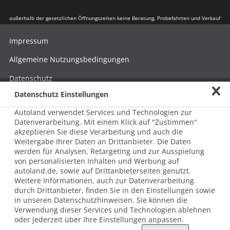
außerhalb der gesetzlichen Öffnungszeiten keine Beratung, Probefahrten und Verkauf
Impressum
Allgemeine Nutzungsbedingungen
Datenschutz
Datenschutz Einstellungen
Hinweisgebersystem nach HinSchG
Autoland verwendet Services und Technologien zur
Beschwerde nach LkSG
Datenverarbeitung. Mit einem Klick auf "Zustimmen"
akzeptieren Sie diese Verarbeitung und auch die
Grundsatzerklärung zum LkSG
Weitergabe Ihrer Daten an Drittanbieter. Die Daten
© 2026 AUTOLAND 24 SE & Co. Betriebs KG
werden für Analysen, Retargeting und zur Ausspielung
Werner-von-Siemens-Str. 2, 06796 Brehna, Deutschland
von personalisierten Inhalten und Werbung auf
autoland.de, sowie auf Drittanbieterseiten genutzt.
Weitere Informationen, auch zur Datenverarbeitung
durch Drittanbieter, finden Sie in den Einstellungen sowie
in unseren Datenschutzhinweisen. Sie können die
Verwendung dieser Services und Technologien ablehnen
oder jederzeit über Ihre Einstellungen anpassen.