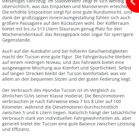
vielseitiges Fahrzeug. Im Stadtverkehr zeigt er sich wendig und
übersichtlich, was das Einparken und Manövrieren erleichtert.
Die erhöhte Sitzposition sorgt für eine gute Rundumsicht, und
dank der großzügigen Innenraumgestaltung fühlen sich auch
größere Passagiere auf den Rücksitzen wohl. Der Kofferraum
bietet mit bis zu 513 Litern Stauraum genug Platz für den
Wochenendeinkauf, das Reisegepäck oder sogar für sperrigere
Gegenstände.
Auch auf der Autobahn und bei höheren Geschwindigkeiten
macht der Tucson eine gute Figur. Die Fahrgeräusche bleiben
auf einem niedrigen Niveau, und das Fahrwerk bietet eine
ausgewogene Mischung aus Komfort und Sportlichkeit. Selbst
auf langen Strecken bleibt der Tucson komfortabel, was vor
allem an den bequemen Sitzen und der guten Federung liegt.
Der Verbrauch des Hyundai Tucson ist im Vergleich zu
ähnlichen SUVs seiner Klasse moderat. Die Benzinmotoren
verbrauchen je nach Fahrweise etwa 7 bis 8 Liter auf 100
Kilometer, während die Dieselmotoren durchschnittlich
zwischen 5 und 6 Litern liegen. Natürlich hängt der tatsächliche
Verbrauch stark von individuellen Fahrgewohnheiten ab, aber
generell bietet der Tucson eine gute Balance zwischen Leistung
und Effizienz.