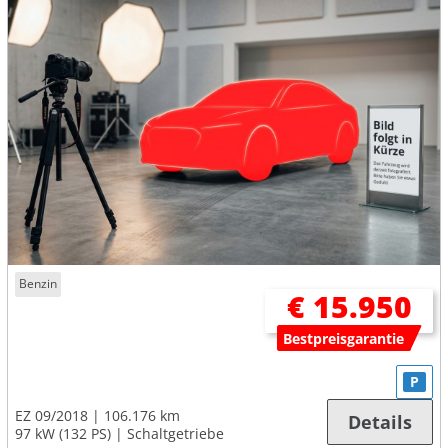
Benzin
€ 15.950
Bestpreisgarantie
P
EZ 09/2018
106.176 km
Details
97 kW (132 PS)
Schaltgetriebe