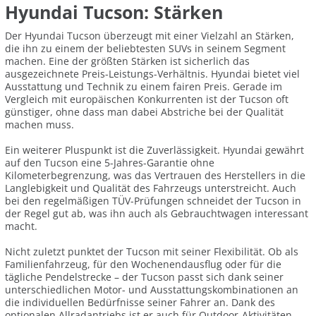
Hyundai Tucson: Stärken
Der Hyundai Tucson überzeugt mit einer Vielzahl an Stärken,
die ihn zu einem der beliebtesten SUVs in seinem Segment
machen. Eine der größten Stärken ist sicherlich das
ausgezeichnete Preis-Leistungs-Verhältnis. Hyundai bietet viel
Ausstattung und Technik zu einem fairen Preis. Gerade im
Vergleich mit europäischen Konkurrenten ist der Tucson oft
günstiger, ohne dass man dabei Abstriche bei der Qualität
machen muss.
Ein weiterer Pluspunkt ist die Zuverlässigkeit. Hyundai gewährt
auf den Tucson eine 5-Jahres-Garantie ohne
Kilometerbegrenzung, was das Vertrauen des Herstellers in die
Langlebigkeit und Qualität des Fahrzeugs unterstreicht. Auch
bei den regelmäßigen TÜV-Prüfungen schneidet der Tucson in
der Regel gut ab, was ihn auch als Gebrauchtwagen interessant
macht.
Nicht zuletzt punktet der Tucson mit seiner Flexibilität. Ob als
Familienfahrzeug, für den Wochenendausflug oder für die
tägliche Pendelstrecke – der Tucson passt sich dank seiner
unterschiedlichen Motor- und Ausstattungskombinationen an
die individuellen Bedürfnisse seiner Fahrer an. Dank des
optionalen Allradantriebs ist er auch für Outdoor-Aktivitäten