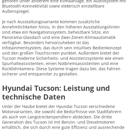
gehören unter anderem eine Klimaanlage, ein Audiosystem mit
Bluetooth-Konnektivität sowie elektrisch einstellbare
Außenspiegel.
Je nach Ausstattungsvariante kommen zusätzliche
Annehmlichkeiten hinzu. In den höheren Ausstattungslinien
sind etwa ein Navigationssystem, beheizbare Sitze, ein
Panorama-Glasdach und eine Zwei-Zonen-Klimaautomatik
verfügbar. Besonders hervorzuheben ist das
Infotainmentsystem, das durch sein intuitives Bedienkonzept
und den großen Touchscreen punktet. Außerdem bietet der
Tucson moderne Sicherheits- und Assistenzsysteme wie einen
Spurhalteassistenten, einen Notbremsassistenten und eine
Rückfahrkamera. Diese Systeme tragen dazu bei, das Fahren
sicherer und entspannter zu gestalten.
Hyundai Tucson: Leistung und
technische Daten
Unter der Haube bietet der Hyundai Tucson verschiedene
Motorvarianten, die sowohl die Bedürfnisse von Stadtfahrern
als auch von Langstreckenpendlern abdecken. Die dritte
Generation des Tucson ist mit Benzin- und Dieselmotoren
erhältlich, die sich durch eine gute Effizienz und ausreichende