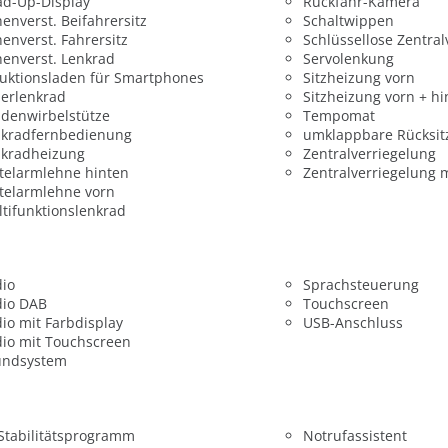
ad-Up-Display
Rückfahr-Kamera
enverst. Beifahrersitz
Schaltwippen
enverst. Fahrersitz
Schlüssellose Zentral
enverst. Lenkrad
Servolenkung
uktionsladen für Smartphones
Sitzheizung vorn
erlenkrad
Sitzheizung vorn + hi
denwirbelstütze
Tempomat
nkradfernbedienung
umklappbare Rücksit
nkradheizung
Zentralverriegelung
telarmlehne hinten
Zentralverriegelung 
telarmlehne vorn
tifunktionslenkrad
dio
Sprachsteuerung
dio DAB
Touchscreen
io mit Farbdisplay
USB-Anschluss
io mit Touchscreen
undsystem
 Stabilitätsprogramm
Notrufassistent