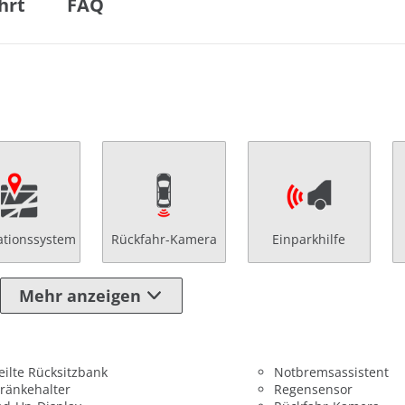
hrt
FAQ
ationssystem
Rückfahr-Kamera
Einparkhilfe
Mehr anzeigen
eilte Rücksitzbank
Notbremsassistent
ränkehalter
Regensensor