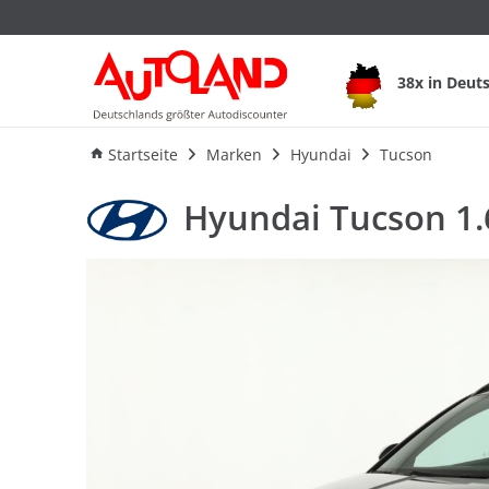
38x in Deut
Ausstattung
Verbrauch
An
Startseite
Marken
Hyundai
Tucson
Hyundai Tucson 1.6