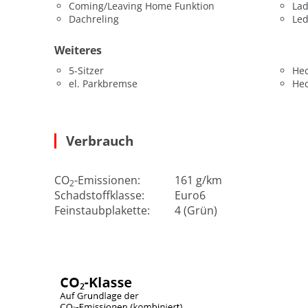
Coming/Leaving Home Funktion
La
Dachreling
Led
Weiteres
5-Sitzer
He
el. Parkbremse
He
Verbrauch
CO
-Emissionen:
161 g/km
2
Schadstoffklasse:
Euro6
Feinstaubplakette:
4 (Grün)