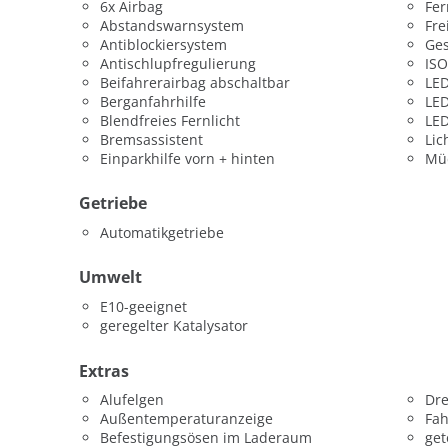
6x Airbag
Fer
Abstandswarnsystem
Fre
Antiblockiersystem
Ges
Antischlupfregulierung
ISO
Beifahrerairbag abschaltbar
LED
Berganfahrhilfe
LED
Blendfreies Fernlicht
LED
Bremsassistent
Lic
Einparkhilfe vorn + hinten
Mü
Getriebe
Automatikgetriebe
Umwelt
E10-geeignet
geregelter Katalysator
Extras
Alufelgen
Dr
Außentemperaturanzeige
Fah
Befestigungsösen im Laderaum
get