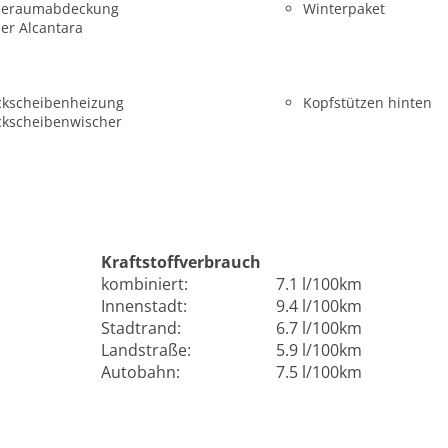
deraumabdeckung
Winterpaket
er Alcantara
ckscheibenheizung
Kopfstützen hinten
ckscheibenwischer
Kraftstoffverbrauch
kombiniert:
7.1 l/100km
Innenstadt:
9.4 l/100km
Stadtrand:
6.7 l/100km
Landstraße:
5.9 l/100km
Autobahn:
7.5 l/100km