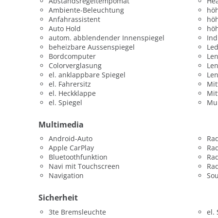
Abstandsregeltempomat
He
Ambiente-Beleuchtung
höh
Anfahrassistent
höh
Auto Hold
höh
autom. abblendender Innenspiegel
Ind
beheizbare Aussenspiegel
Led
Bordcomputer
Len
Colorverglasung
Le
el. anklappbare Spiegel
Le
el. Fahrersitz
Mit
el. Heckklappe
Mit
el. Spiegel
Mul
Multimedia
Android-Auto
Ra
Apple CarPlay
Ra
Bluetoothfunktion
Rad
Navi mit Touchscreen
Rad
Navigation
So
Sicherheit
3te Bremsleuchte
el.