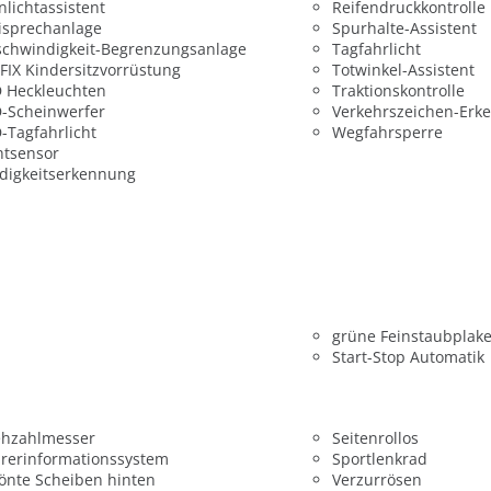
nlichtassistent
Reifendruckkontrolle
isprechanlage
Spurhalte-Assistent
chwindigkeit-Begrenzungsanlage
Tagfahrlicht
FIX Kindersitzvorrüstung
Totwinkel-Assistent
 Heckleuchten
Traktionskontrolle
-Scheinwerfer
Verkehrszeichen-Erk
-Tagfahrlicht
Wegfahrsperre
htsensor
digkeitserkennung
grüne Feinstaubplake
Start-Stop Automatik
ehzahlmesser
Seitenrollos
rerinformationssystem
Sportlenkrad
önte Scheiben hinten
Verzurrösen