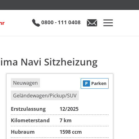
Hyundai Tucson 1.6 T-GDI N-Line Aut. 3-Zonen-Klima Navi Sitzheizung
inkl. 19% MwSt.
€ 35.890
0800 - 111 0408
hr
0800 - 111 0408
Auto anfragen
lima Navi Sitzheizung
Neuwagen
P
Parken
Geländewagen/Pickup/SUV
Erstzulassung
12/2025
Kilometerstand
7 km
Hubraum
1598 ccm