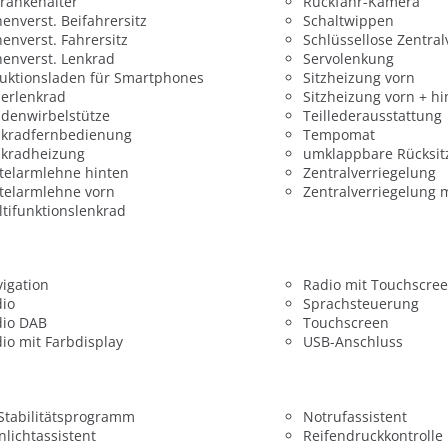
ränkehalter
Rückfahr-Kamera
enverst. Beifahrersitz
Schaltwippen
enverst. Fahrersitz
Schlüssellose Zentral
enverst. Lenkrad
Servolenkung
uktionsladen für Smartphones
Sitzheizung vorn
erlenkrad
Sitzheizung vorn + hi
denwirbelstütze
Teillederausstattung
nkradfernbedienung
Tempomat
nkradheizung
umklappbare Rücksit
telarmlehne hinten
Zentralverriegelung
telarmlehne vorn
Zentralverriegelung 
tifunktionslenkrad
igation
Radio mit Touchscre
dio
Sprachsteuerung
dio DAB
Touchscreen
io mit Farbdisplay
USB-Anschluss
 Stabilitätsprogramm
Notrufassistent
nlichtassistent
Reifendruckkontrolle