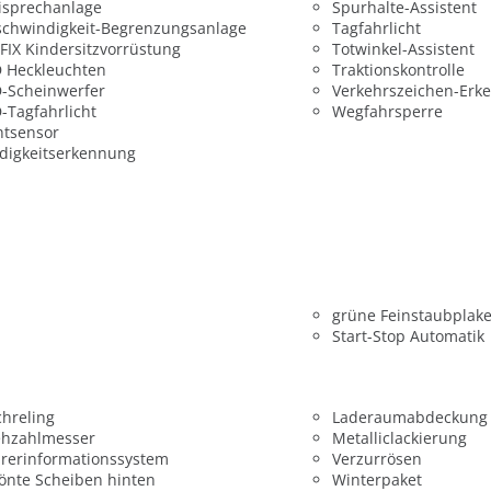
isprechanlage
Spurhalte-Assistent
chwindigkeit-Begrenzungsanlage
Tagfahrlicht
FIX Kindersitzvorrüstung
Totwinkel-Assistent
 Heckleuchten
Traktionskontrolle
-Scheinwerfer
Verkehrszeichen-Erk
-Tagfahrlicht
Wegfahrsperre
htsensor
digkeitserkennung
grüne Feinstaubplake
Start-Stop Automatik
hreling
Laderaumabdeckung
ehzahlmesser
Metalliclackierung
rerinformationssystem
Verzurrösen
önte Scheiben hinten
Winterpaket