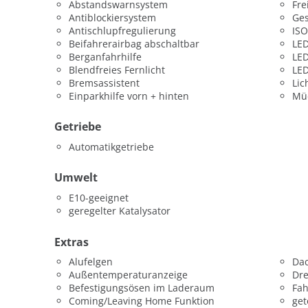
Abstandswarnsystem
Fre
Antiblockiersystem
Ges
Antischlupfregulierung
ISO
Beifahrerairbag abschaltbar
LED
Berganfahrhilfe
LED
Blendfreies Fernlicht
LED
Bremsassistent
Lic
Einparkhilfe vorn + hinten
Mü
Getriebe
Automatikgetriebe
Umwelt
E10-geeignet
geregelter Katalysator
Extras
Alufelgen
Dac
Außentemperaturanzeige
Dr
Befestigungsösen im Laderaum
Fah
Coming/Leaving Home Funktion
get