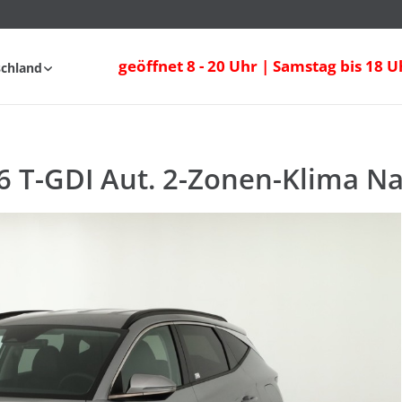
 T-GDI Aut. 2-Zonen-Klima Navi Sitzheizu
geöffnet 8 - 20 Uhr | Samstag bis 18 U
schland
fahrt
FAQ
6 T-GDI Aut. 2-Zonen-Klima Na