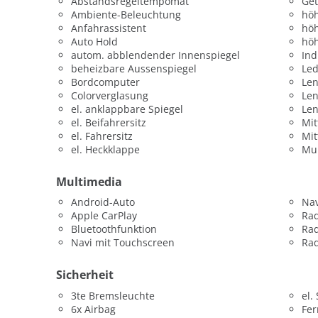
Abstandsregeltempomat
Get
Ambiente-Beleuchtung
höh
Anfahrassistent
höh
Auto Hold
höh
autom. abblendender Innenspiegel
Ind
beheizbare Aussenspiegel
Led
Bordcomputer
Len
Colorverglasung
Le
el. anklappbare Spiegel
Le
el. Beifahrersitz
Mit
el. Fahrersitz
Mit
el. Heckklappe
Mul
Multimedia
Android-Auto
Nav
Apple CarPlay
Ra
Bluetoothfunktion
Ra
Navi mit Touchscreen
Rad
Sicherheit
3te Bremsleuchte
el.
6x Airbag
Fer