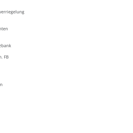
verriegelung
nten
zbank
m. FB
en