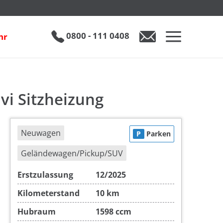
ng
inkl. 19% MwSt.
€ 31.890
0800 - 111 0408
hr
0800 - 111 0408
Auto anfragen
vi Sitzheizung
Neuwagen
P
Parken
Geländewagen/Pickup/SUV
Erstzulassung
12/2025
Kilometerstand
10 km
Hubraum
1598 ccm