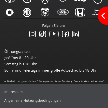
Multimedia
Android-Auto
Apple CarPlay
Folgen Sie uns
Bluetoothfunktion
Navi mit Touchscreen
Navigation
Radio
Radio DAB
Radio mit Farbdisplay
Öffnungszeiten
Radio mit Touchscreen
geöffnet 8 - 20 Uhr
Sprachsteuerung
Touchscreen
Samstag bis 18 Uhr
USB-Anschluss
Sonn- und Feiertags immer große Autoschau bis 18 Uhr
Sicherheit
außerhalb der gesetzlichen Öffnungszeiten keine Beratung, Probefahrten und Verkauf
3te Bremsleuchte
6x Airbag
Impressum
Abstandswarnsystem
Antiblockiersystem
Allgemeine Nutzungsbedingungen
Antischlupfregulierung