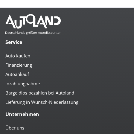
Mehr anzeigen
Komfort
2- Zonen Klimaautomatik
4x el. Fensterheber
Service
Abstandsregeltempomat
Ambiente-Beleuchtung
Auto kaufen
Anfahrassistent
Auto Hold
Finanzierung
autom. abblendender Innenspiegel
Autoankauf
beheizbare Aussenspiegel
Bordcomputer
Inzahlungnahme
Colorverglasung
el. anklappbare Spiegel
Bargeldlos bezahlen bei Autoland
el. Beifahrersitz
Lieferung in Wunsch-Niederlassung
el. Fahrersitz
el. Glas-Schiebedach
Unternehmen
el. Heckklappe
el. Spiegel
geteilte Rücksitzbank
Über uns
Getränkehalter