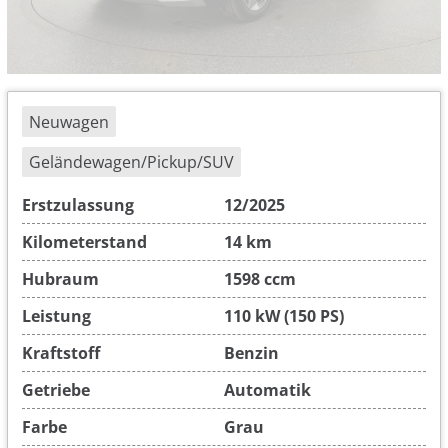
Neuwagen
Geländewagen/Pickup/SUV
Erstzulassung
12/2025
Kilometerstand
14 km
Hubraum
1598 ccm
Leistung
110 kW (150 PS)
Kraftstoff
Benzin
Getriebe
Automatik
Farbe
Grau