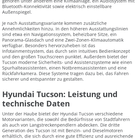
gehören unter anderem eine Klimaanlage, ein Audiosystem mit
Bluetooth-Konnektivität sowie elektrisch einstellbare
Außenspiegel.
Je nach Ausstattungsvariante kommen zusätzliche
Annehmlichkeiten hinzu. In den höheren Ausstattungslinien
sind etwa ein Navigationssystem, beheizbare Sitze, ein
Panorama-Glasdach und eine Zwei-Zonen-Klimaautomatik
verfügbar. Besonders hervorzuheben ist das
Infotainmentsystem, das durch sein intuitives Bedienkonzept
und den großen Touchscreen punktet. Außerdem bietet der
Tucson moderne Sicherheits- und Assistenzsysteme wie einen
Spurhalteassistenten, einen Notbremsassistenten und eine
Rückfahrkamera. Diese Systeme tragen dazu bei, das Fahren
sicherer und entspannter zu gestalten.
Hyundai Tucson: Leistung und
technische Daten
Unter der Haube bietet der Hyundai Tucson verschiedene
Motorvarianten, die sowohl die Bedürfnisse von Stadtfahrern
als auch von Langstreckenpendlern abdecken. Die dritte
Generation des Tucson ist mit Benzin- und Dieselmotoren
erhältlich, die sich durch eine gute Effizienz und ausreichende