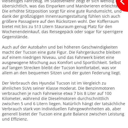
vielseitiges Fahrzeug. Im Stadtverkehr zeigt er sich wendig und
übersichtlich, was das Einparken und Manövrieren erleichtert.
Die erhöhte Sitzposition sorgt für eine gute Rundumsicht, und
dank der großzügigen Innenraumgestaltung fühlen sich auch
größere Passagiere auf den Rücksitzen wohl. Der Kofferraum
bietet mit bis zu 513 Litern Stauraum genug Platz für den
Wochenendeinkauf, das Reisegepäck oder sogar für sperrigere
Gegenstände.
Auch auf der Autobahn und bei höheren Geschwindigkeiten
macht der Tucson eine gute Figur. Die Fahrgeräusche bleiben
auf einem niedrigen Niveau, und das Fahrwerk bietet eine
ausgewogene Mischung aus Komfort und Sportlichkeit. Selbst
auf langen Strecken bleibt der Tucson komfortabel, was vor
allem an den bequemen Sitzen und der guten Federung liegt.
Der Verbrauch des Hyundai Tucson ist im Vergleich zu
ähnlichen SUVs seiner Klasse moderat. Die Benzinmotoren
verbrauchen je nach Fahrweise etwa 7 bis 8 Liter auf 100
Kilometer, während die Dieselmotoren durchschnittlich
zwischen 5 und 6 Litern liegen. Natürlich hängt der tatsächliche
Verbrauch stark von individuellen Fahrgewohnheiten ab, aber
generell bietet der Tucson eine gute Balance zwischen Leistung
und Effizienz.