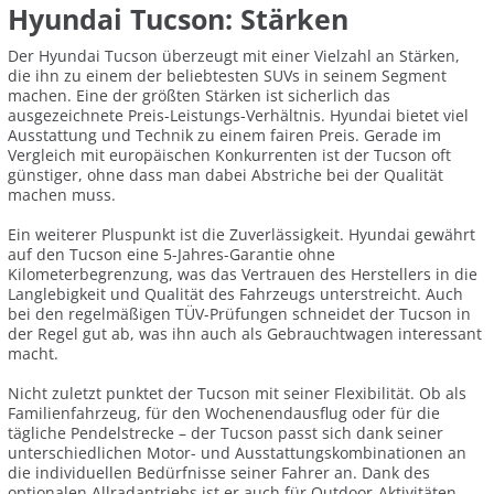
Hyundai Tucson: Stärken
Der Hyundai Tucson überzeugt mit einer Vielzahl an Stärken,
die ihn zu einem der beliebtesten SUVs in seinem Segment
machen. Eine der größten Stärken ist sicherlich das
ausgezeichnete Preis-Leistungs-Verhältnis. Hyundai bietet viel
Ausstattung und Technik zu einem fairen Preis. Gerade im
Vergleich mit europäischen Konkurrenten ist der Tucson oft
günstiger, ohne dass man dabei Abstriche bei der Qualität
machen muss.
Ein weiterer Pluspunkt ist die Zuverlässigkeit. Hyundai gewährt
auf den Tucson eine 5-Jahres-Garantie ohne
Kilometerbegrenzung, was das Vertrauen des Herstellers in die
Langlebigkeit und Qualität des Fahrzeugs unterstreicht. Auch
bei den regelmäßigen TÜV-Prüfungen schneidet der Tucson in
der Regel gut ab, was ihn auch als Gebrauchtwagen interessant
macht.
Nicht zuletzt punktet der Tucson mit seiner Flexibilität. Ob als
Familienfahrzeug, für den Wochenendausflug oder für die
tägliche Pendelstrecke – der Tucson passt sich dank seiner
unterschiedlichen Motor- und Ausstattungskombinationen an
die individuellen Bedürfnisse seiner Fahrer an. Dank des
optionalen Allradantriebs ist er auch für Outdoor-Aktivitäten