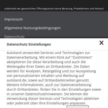
außerhalb der gesetzlichen Öffnungszeiten keine Beratung, Probefahrten und Verkauf
Impressum
Allgemeine Nutzungsbedingungen
Datenschutz
Datenschutz Einstellungen
Hinweisgebersystem nach HinSchG
Autoland verwendet Services und Technologien zur
Beschwerde nach LkSG
Datenverarbeitung. Mit einem Klick auf "Zustimmen"
akzeptieren Sie diese Verarbeitung und auch die
Grundsatzerklärung zum LkSG
Weitergabe Ihrer Daten an Drittanbieter. Die Daten
© 2026 AUTOLAND 24 SE & Co. Betriebs KG
werden für Analysen, Retargeting und zur Ausspielung
Werner-von-Siemens-Str. 2, 06796 Brehna, Deutschland
von personalisierten Inhalten und Werbung auf
autoland.de, sowie auf Drittanbieterseiten genutzt.
Weitere Informationen, auch zur Datenverarbeitung
durch Drittanbieter, finden Sie in den Einstellungen sowie
in unseren Datenschutzhinweisen. Sie können die
Verwendung dieser Services und Technologien ablehnen
oder jederzeit über Ihre Einstellungen anpassen.