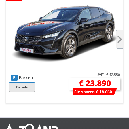
UVP
1
€ 42.550
P
Parken
€ 23.890
Details
Sie sparen € 18.660