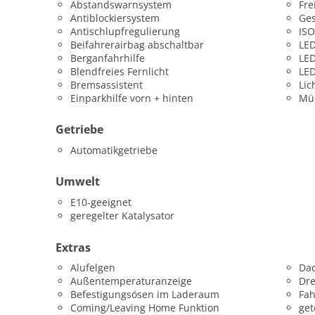
Abstandswarnsystem
Fre
Antiblockiersystem
Ges
Antischlupfregulierung
ISO
Beifahrerairbag abschaltbar
LED
Berganfahrhilfe
LED
Blendfreies Fernlicht
LED
Bremsassistent
Lic
Einparkhilfe vorn + hinten
Mü
Getriebe
Automatikgetriebe
Umwelt
E10-geeignet
geregelter Katalysator
Extras
Alufelgen
Dac
Außentemperaturanzeige
Dr
Befestigungsösen im Laderaum
Fah
Coming/Leaving Home Funktion
get