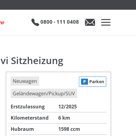
ng
inkl. 19% MwSt.
€ 31.890
0800 - 111 0408
hr
0800 - 111 0408
Auto anfragen
vi Sitzheizung
Neuwagen
P
Parken
Geländewagen/Pickup/SUV
Erstzulassung
12/2025
Kilometerstand
6 km
Hubraum
1598 ccm