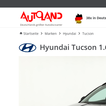
Hyundai Tucson 1.6
38x in Deut
Ausstattung
Verbrauch
An
Startseite
Marken
Hyundai
Tucson
Hyundai Tucson 1.