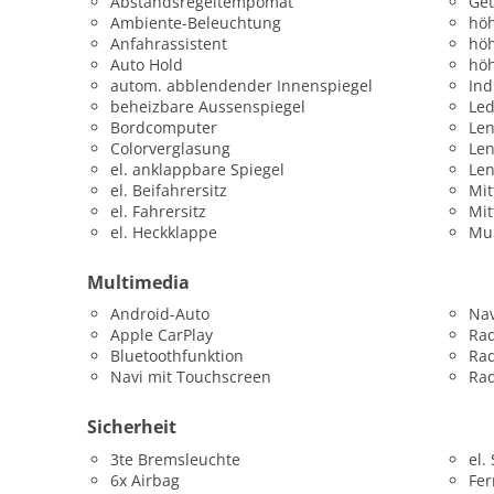
Abstandsregeltempomat
Get
Ambiente-Beleuchtung
höh
Anfahrassistent
höh
Auto Hold
höh
autom. abblendender Innenspiegel
Ind
beheizbare Aussenspiegel
Led
Bordcomputer
Len
Colorverglasung
Le
el. anklappbare Spiegel
Le
el. Beifahrersitz
Mit
el. Fahrersitz
Mit
el. Heckklappe
Mul
Multimedia
Android-Auto
Nav
Apple CarPlay
Ra
Bluetoothfunktion
Ra
Navi mit Touchscreen
Rad
Sicherheit
3te Bremsleuchte
el.
6x Airbag
Fer