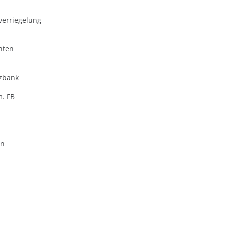
verriegelung
nten
zbank
m. FB
en