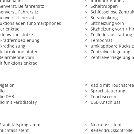
ränkehalter
Rückfahr-Kamera
enverst. Beifahrersitz
Schaltwippen
enverst. Fahrersitz
Schlüssellose Zentral
enverst. Lenkrad
Servolenkung
uktionsladen für Smartphones
Sitzheizung vorn
erlenkrad
Sitzheizung vorn + hi
denwirbelstütze
Teillederausstattung
nkradfernbedienung
Tempomat
nkradheizung
umklappbare Rücksit
telarmlehne hinten
Zentralverriegelung
telarmlehne vorn
Zentralverriegelung 
tifunktionslenkrad
igation
Radio mit Touchscre
dio
Sprachsteuerung
dio DAB
Touchscreen
io mit Farbdisplay
USB-Anschluss
 Stabilitätsprogramm
Notrufassistent
nlichtassistent
Reifendruckkontrolle