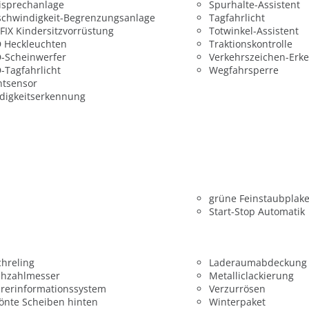
isprechanlage
Spurhalte-Assistent
chwindigkeit-Begrenzungsanlage
Tagfahrlicht
FIX Kindersitzvorrüstung
Totwinkel-Assistent
 Heckleuchten
Traktionskontrolle
-Scheinwerfer
Verkehrszeichen-Erk
-Tagfahrlicht
Wegfahrsperre
htsensor
digkeitserkennung
grüne Feinstaubplake
Start-Stop Automatik
hreling
Laderaumabdeckung
ehzahlmesser
Metalliclackierung
rerinformationssystem
Verzurrösen
önte Scheiben hinten
Winterpaket