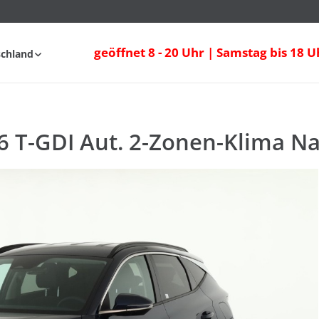
 T-GDI Aut. 2-Zonen-Klima Navi Sitzheizu
geöffnet 8 - 20 Uhr | Samstag bis 18 U
schland
fahrt
FAQ
6 T-GDI Aut. 2-Zonen-Klima Na