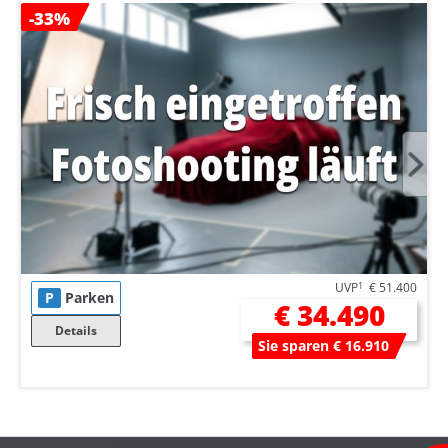
-33%
UVP
1
€ 51.400
P
Parken
€ 34.490
Details
Sie sparen € 16.910