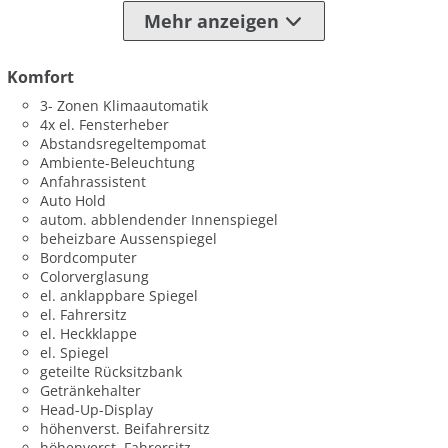
Mehr anzeigen
Komfort
3- Zonen Klimaautomatik
4x el. Fensterheber
Abstandsregeltempomat
Ambiente-Beleuchtung
Anfahrassistent
Auto Hold
autom. abblendender Innenspiegel
beheizbare Aussenspiegel
Bordcomputer
Colorverglasung
el. anklappbare Spiegel
el. Fahrersitz
el. Heckklappe
el. Spiegel
geteilte Rücksitzbank
Getränkehalter
Head-Up-Display
höhenverst. Beifahrersitz
höhenverst. Fahrersitz