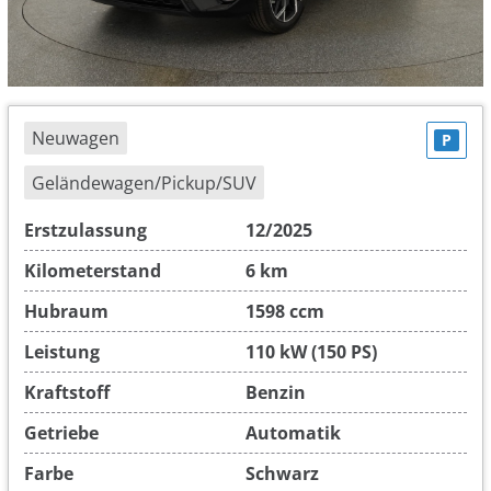
Neuwagen
P
Geländewagen/Pickup/SUV
Erstzulassung
12/2025
Kilometerstand
6 km
Hubraum
1598 ccm
Leistung
110 kW (150 PS)
Kraftstoff
Benzin
Getriebe
Automatik
Farbe
Schwarz