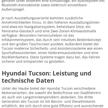
gehören unter anderem eine Klimaanlage, ein Audiosystem mit
Bluetooth-Konnektivität sowie elektrisch einstellbare
Außenspiegel.
Je nach Ausstattungsvariante kommen zusätzliche
Annehmlichkeiten hinzu. In den höheren Ausstattungslinien
sind etwa ein Navigationssystem, beheizbare Sitze, ein
Panorama-Glasdach und eine Zwei-Zonen-Klimaautomatik
verfügbar. Besonders hervorzuheben ist das
Infotainmentsystem, das durch sein intuitives Bedienkonzept
und den großen Touchscreen punktet. Außerdem bietet der
Tucson moderne Sicherheits- und Assistenzsysteme wie einen
Spurhalteassistenten, einen Notbremsassistenten und eine
Rückfahrkamera. Diese Systeme tragen dazu bei, das Fahren
sicherer und entspannter zu gestalten.
Hyundai Tucson: Leistung und
technische Daten
Unter der Haube bietet der Hyundai Tucson verschiedene
Motorvarianten, die sowohl die Bedürfnisse von Stadtfahrern
als auch von Langstreckenpendlern abdecken. Die dritte
Generation des Tucson ist mit Benzin- und Dieselmotoren
erhältlich, die sich durch eine gute Effizienz und ausreichende