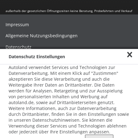
außerhalb der gesetzlichen Öffnungszeiten keine Beratung, Probefahrten und Verkauf
Impressum
Allgemeine Nutzungsbedingungen
Datenschutz
Datenschutz Einstellungen
Hinweisgebersystem nach HinSchG
Autoland verwendet Services und Technologien zur
Beschwerde nach LkSG
Datenverarbeitung. Mit einem Klick auf "Zustimmen"
akzeptieren Sie diese Verarbeitung und auch die
Grundsatzerklärung zum LkSG
Weitergabe Ihrer Daten an Drittanbieter. Die Daten
© 2026 AUTOLAND 24 SE & Co. Betriebs KG
werden für Analysen, Retargeting und zur Ausspielung
Werner-von-Siemens-Str. 2, 06796 Brehna, Deutschland
von personalisierten Inhalten und Werbung auf
autoland.de, sowie auf Drittanbieterseiten genutzt.
Weitere Informationen, auch zur Datenverarbeitung
durch Drittanbieter, finden Sie in den Einstellungen sowie
in unseren Datenschutzhinweisen. Sie können die
Verwendung dieser Services und Technologien ablehnen
oder jederzeit über Ihre Einstellungen anpassen.