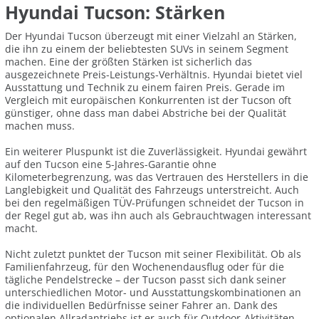
Hyundai Tucson: Stärken
Der Hyundai Tucson überzeugt mit einer Vielzahl an Stärken,
die ihn zu einem der beliebtesten SUVs in seinem Segment
machen. Eine der größten Stärken ist sicherlich das
ausgezeichnete Preis-Leistungs-Verhältnis. Hyundai bietet viel
Ausstattung und Technik zu einem fairen Preis. Gerade im
Vergleich mit europäischen Konkurrenten ist der Tucson oft
günstiger, ohne dass man dabei Abstriche bei der Qualität
machen muss.
Ein weiterer Pluspunkt ist die Zuverlässigkeit. Hyundai gewährt
auf den Tucson eine 5-Jahres-Garantie ohne
Kilometerbegrenzung, was das Vertrauen des Herstellers in die
Langlebigkeit und Qualität des Fahrzeugs unterstreicht. Auch
bei den regelmäßigen TÜV-Prüfungen schneidet der Tucson in
der Regel gut ab, was ihn auch als Gebrauchtwagen interessant
macht.
Nicht zuletzt punktet der Tucson mit seiner Flexibilität. Ob als
Familienfahrzeug, für den Wochenendausflug oder für die
tägliche Pendelstrecke – der Tucson passt sich dank seiner
unterschiedlichen Motor- und Ausstattungskombinationen an
die individuellen Bedürfnisse seiner Fahrer an. Dank des
optionalen Allradantriebs ist er auch für Outdoor-Aktivitäten