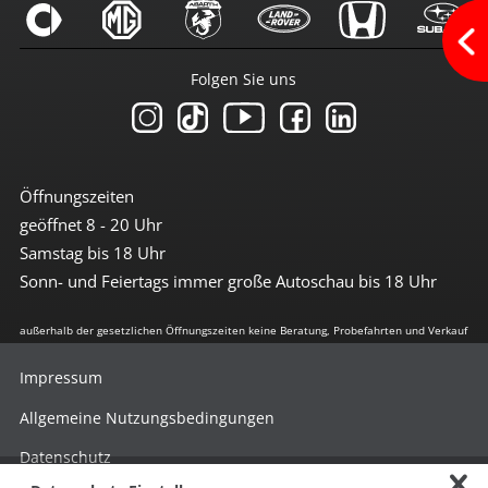
Bremsassistent
Einparkhilfe hinten
el. Stabilitätsprogramm
Freisprechanlage
Folgen Sie uns
Geschwindigkeit-Begrenzungsanlage
LED-Tagfahrlicht
Lichtsensor
Reifendruckkontrolle
Tagfahrlicht
Traktionskontrolle
Öffnungszeiten
Wegfahrsperre
geöffnet 8 - 20 Uhr
Samstag bis 18 Uhr
Getriebe
Sonn- und Feiertags immer große Autoschau bis 18 Uhr
6-Gang Getriebe
außerhalb der gesetzlichen Öffnungszeiten keine Beratung, Probefahrten und Verkauf
Umwelt
E10-geeignet
Impressum
geregelter Katalysator
grüne Feinstaubplakette
Allgemeine Nutzungsbedingungen
Start-Stop Automatik
Datenschutz
Extras