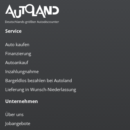
4x el. Fensterheber
Ablagenpaket
Bordcomputer
Colorverglasung
el. Spiegel
Service
geteilte Rücksitzbank
Getränkehalter
Auto kaufen
höhenverst. Beifahrersitz
höhenverst. Fahrersitz
Finanzierung
höhenverst. Lenkrad
Autoankauf
Klima
Lederlenkrad
Inzahlungnahme
Mittelarmlehne vorn
Multifunktionslenkrad
Bargeldlos bezahlen bei Autoland
Rückfahr-Kamera
Lieferung in Wunsch-Niederlassung
Schaltpunktanzeige
Servolenkung
Unternehmen
Sitzheizung vorn
Tempomat
umklappbare Rücksitzbank
Über uns
Zentralverriegelung m. FB
Jobangebote