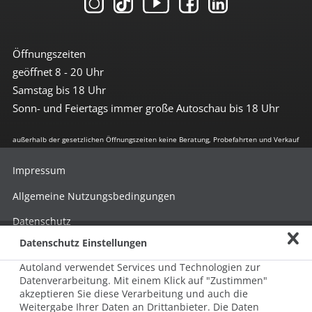
Öffnungszeiten
geöffnet 8 - 20 Uhr
Samstag bis 18 Uhr
Sonn- und Feiertags immer große Autoschau bis 18 Uhr
außerhalb der gesetzlichen Öffnungszeiten keine Beratung, Probefahrten und Verkauf
Impressum
Allgemeine Nutzungsbedingungen
Datenschutz
Datenschutz Einstellungen
Hinweisgebersystem nach HinSchG
Autoland verwendet Services und Technologien zur
Beschwerde nach LkSG
Datenverarbeitung. Mit einem Klick auf "Zustimmen"
akzeptieren Sie diese Verarbeitung und auch die
Grundsatzerklärung zum LkSG
Weitergabe Ihrer Daten an Drittanbieter. Die Daten