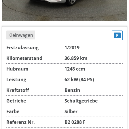
Kleinwagen
P
Erstzulassung
1/2019
Kilometerstand
36.859 km
Hubraum
1248 ccm
Leistung
62 kW (84 PS)
Kraftstoff
Benzin
Getriebe
Schaltgetriebe
Farbe
Silber
Referenz Nr.
B2 0288 F