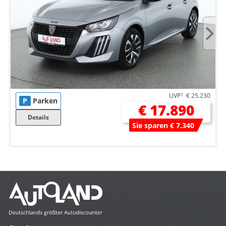
UVP
1
€ 25.230
P
Parken
€ 17.890
Details
Sie sparen € 7.340