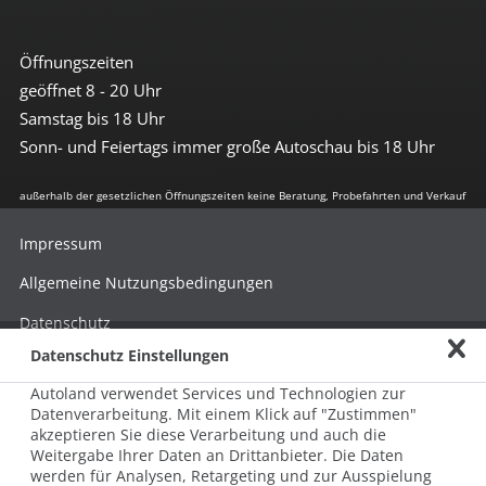
Öffnungszeiten
geöffnet 8 - 20 Uhr
Samstag bis 18 Uhr
Sonn- und Feiertags immer große Autoschau bis 18 Uhr
außerhalb der gesetzlichen Öffnungszeiten keine Beratung, Probefahrten und Verkauf
Impressum
Allgemeine Nutzungsbedingungen
Datenschutz
Datenschutz Einstellungen
Hinweisgebersystem nach HinSchG
Autoland verwendet Services und Technologien zur
Beschwerde nach LkSG
Datenverarbeitung. Mit einem Klick auf "Zustimmen"
akzeptieren Sie diese Verarbeitung und auch die
Grundsatzerklärung zum LkSG
Weitergabe Ihrer Daten an Drittanbieter. Die Daten
© 2026 AUTOLAND 24 SE & Co. Betriebs KG
werden für Analysen, Retargeting und zur Ausspielung