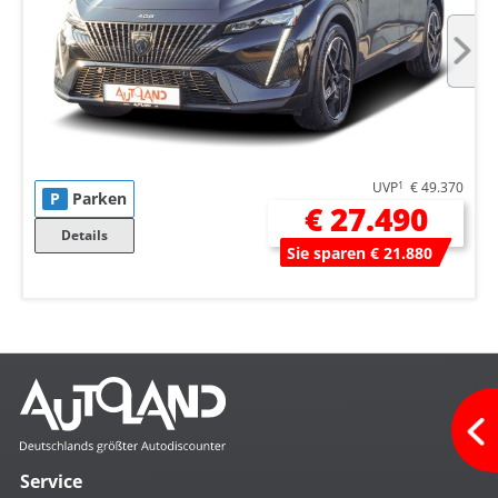
UVP
1
€ 49.370
P
Parken
€ 27.490
Details
Sie sparen € 21.880
Service