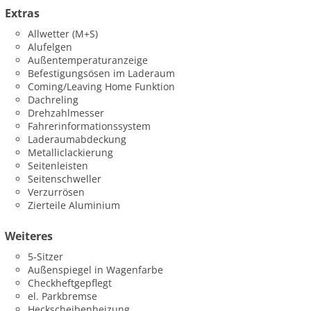
Extras
Allwetter (M+S)
Alufelgen
Außentemperaturanzeige
Befestigungsösen im Laderaum
Coming/Leaving Home Funktion
Dachreling
Drehzahlmesser
Fahrerinformationssystem
Laderaumabdeckung
Metalliclackierung
Seitenleisten
Seitenschweller
Verzurrösen
Zierteile Aluminium
Weiteres
5-Sitzer
Außenspiegel in Wagenfarbe
Checkheftgepflegt
el. Parkbremse
Heckscheibenheizung