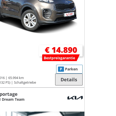
€ 14.890
Bestpreisgarantie
P
Parken
016
65.994 km
Details
132 PS)
Schaltgetriebe
Sportage
DI Dream Team