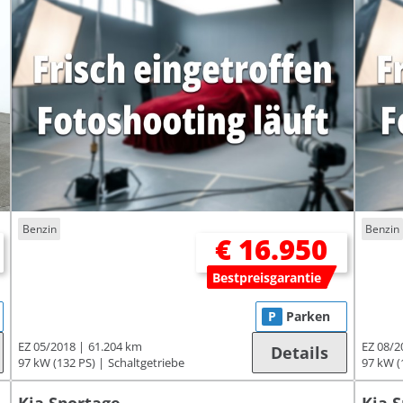
Benzin
Benzin
€ 16.950
Bestpreisgarantie
P
Parken
EZ 05/2018
61.204 km
EZ 08/2
Details
97 kW (132 PS)
Schaltgetriebe
97 kW (