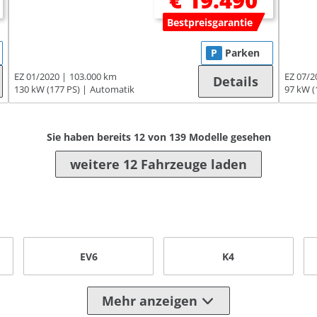
€ 19.490
Bestpreisgarantie
P
Parken
EZ 01/2020
103.000 km
EZ 07/2
Details
130 kW (177 PS)
Automatik
97 kW (
Sie haben bereits
12
von
139
Modelle gesehen
weitere 12 Fahrzeuge laden
EV6
K4
Mehr anzeigen