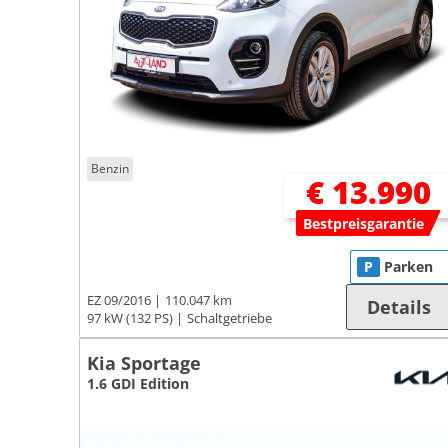
Benzin
€ 13.990
Bestpreisgarantie
P
Parken
EZ 09/2016
110.047 km
Details
97 kW (132 PS)
Schaltgetriebe
Kia Sportage
1.6 GDI Edition