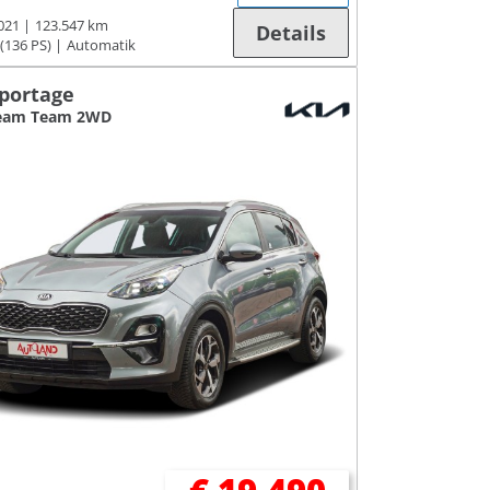
021
123.547 km
Details
(136 PS)
Automatik
Sportage
ream Team 2WD