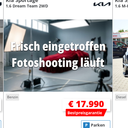
Kia Sportage
Kia 
1.6 Dream Team 2WD
1.6 M-
Benzin
Diesel
€ 17.990
Bestpreisgarantie
P
Parken