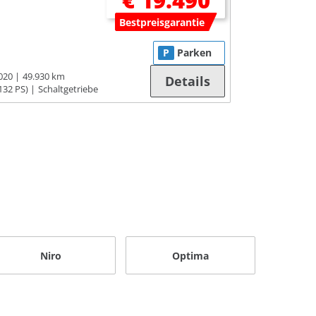
€ 19.490
Bestpreisgarantie
P
Parken
020
49.930 km
Details
132 PS)
Schaltgetriebe
Niro
Optima