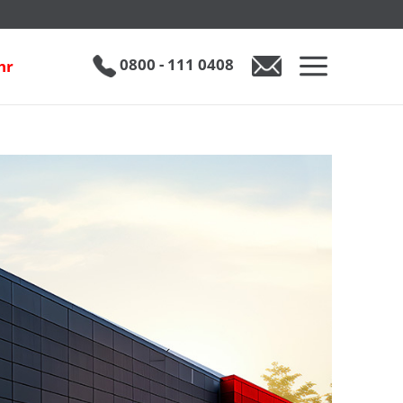
0800 - 111 0408
hr