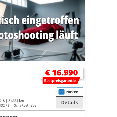
€ 16.990
Bestpreisgarantie
P
Parken
018
81.381 km
Details
132 PS)
Schaltgetriebe