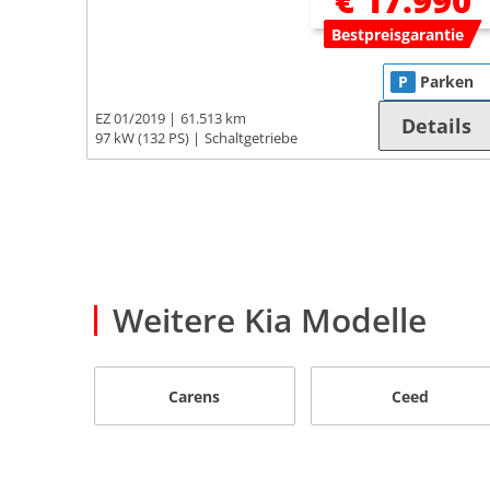
€ 17.990
Bestpreisgarantie
P
Parken
EZ 01/2019
61.513 km
Details
97 kW (132 PS)
Schaltgetriebe
Weitere Kia Modelle
Carens
Ceed