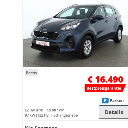
Benzin
€ 16.490
Bestpreisgarantie
P
Parken
EZ 09/2018
59.987 km
Details
97 kW (132 PS)
Schaltgetriebe