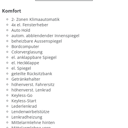
Komfort
2- Zonen Klimaautomatik
4x el. Fensterheber
Auto Hold
autom. abblendender Innenspiegel
beheizbare Aussenspiegel
Bordcomputer
Colorverglasung
el. anklappbare Spiegel
el. Heckklappe
el. Spiegel
geteilte Rücksitzbank
Getränkehalter
höhenverst. Fahrersitz
höhenverst. Lenkrad
Keyless-Go
Keyless-Start
Lederlenkrad
Lendenwirbelstütze
Lenkradheizung
Mittelarmlehne hinten
Mittelarmlehne vorn