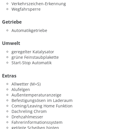
Verkehrszeichen-Erkennung
Wegfahrsperre
Getriebe
Automatikgetriebe
Umwelt
geregelter Katalysator
grüne Feinstaubplakette
Start-Stop Automatik
Extras
Allwetter (M+S)
Alufelgen
Außentemperaturanzeige
Befestigungsösen im Laderaum
Coming/Leaving Home Funktion
Dachreling Chrom
Drehzahlmesser
Fahrerinformationssystem
getönte Scheiben hinten