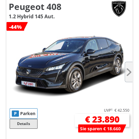
Peugeot 408
1.2 Hybrid 145 Aut.
-44%
UVP
1
€ 42.550
P
Parken
€ 23.890
Details
Sie sparen € 18.660