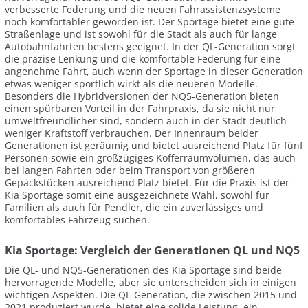
verbesserte Federung und die neuen Fahrassistenzsysteme
noch komfortabler geworden ist. Der Sportage bietet eine gute
Straßenlage und ist sowohl für die Stadt als auch für lange
Autobahnfahrten bestens geeignet. In der QL-Generation sorgt
die präzise Lenkung und die komfortable Federung für eine
angenehme Fahrt, auch wenn der Sportage in dieser Generation
etwas weniger sportlich wirkt als die neueren Modelle.
Besonders die Hybridversionen der NQ5-Generation bieten
einen spürbaren Vorteil in der Fahrpraxis, da sie nicht nur
umweltfreundlicher sind, sondern auch in der Stadt deutlich
weniger Kraftstoff verbrauchen. Der Innenraum beider
Generationen ist geräumig und bietet ausreichend Platz für fünf
Personen sowie ein großzügiges Kofferraumvolumen, das auch
bei langen Fahrten oder beim Transport von größeren
Gepäckstücken ausreichend Platz bietet. Für die Praxis ist der
Kia Sportage somit eine ausgezeichnete Wahl, sowohl für
Familien als auch für Pendler, die ein zuverlässiges und
komfortables Fahrzeug suchen.
Kia Sportage: Vergleich der Generationen QL und NQ5
Die QL- und NQ5-Generationen des Kia Sportage sind beide
hervorragende Modelle, aber sie unterscheiden sich in einigen
wichtigen Aspekten. Die QL-Generation, die zwischen 2015 und
2021 produziert wurde, bietet eine solide Leistung, ein