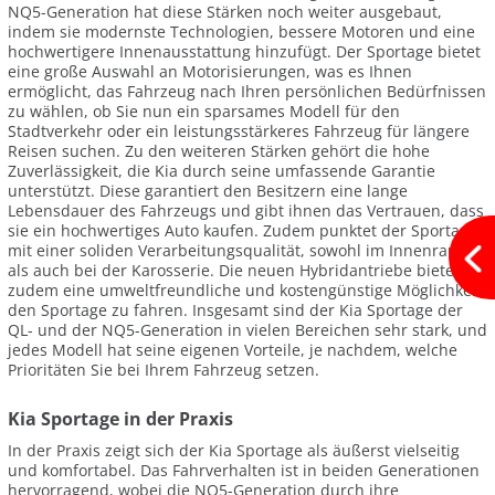
NQ5-Generation hat diese Stärken noch weiter ausgebaut,
indem sie modernste Technologien, bessere Motoren und eine
hochwertigere Innenausstattung hinzufügt. Der Sportage bietet
eine große Auswahl an Motorisierungen, was es Ihnen
ermöglicht, das Fahrzeug nach Ihren persönlichen Bedürfnissen
zu wählen, ob Sie nun ein sparsames Modell für den
Stadtverkehr oder ein leistungsstärkeres Fahrzeug für längere
Reisen suchen. Zu den weiteren Stärken gehört die hohe
Zuverlässigkeit, die Kia durch seine umfassende Garantie
unterstützt. Diese garantiert den Besitzern eine lange
Lebensdauer des Fahrzeugs und gibt ihnen das Vertrauen, dass
sie ein hochwertiges Auto kaufen. Zudem punktet der Sportage
mit einer soliden Verarbeitungsqualität, sowohl im Innenraum
als auch bei der Karosserie. Die neuen Hybridantriebe bieten
zudem eine umweltfreundliche und kostengünstige Möglichkeit,
den Sportage zu fahren. Insgesamt sind der Kia Sportage der
QL- und der NQ5-Generation in vielen Bereichen sehr stark, und
jedes Modell hat seine eigenen Vorteile, je nachdem, welche
Prioritäten Sie bei Ihrem Fahrzeug setzen.
Kia Sportage in der Praxis
In der Praxis zeigt sich der Kia Sportage als äußerst vielseitig
und komfortabel. Das Fahrverhalten ist in beiden Generationen
hervorragend, wobei die NQ5-Generation durch ihre