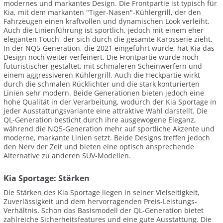
modernes und markantes Design. Die Frontpartie ist typisch für
Kia, mit dem markanten "Tiger-Nasen"-Kühlergrill, der den
Fahrzeugen einen kraftvollen und dynamischen Look verleiht.
Auch die Linienführung ist sportlich, jedoch mit einem eher
eleganten Touch, der sich durch die gesamte Karosserie zieht.
In der NQ5-Generation, die 2021 eingeführt wurde, hat Kia das
Design noch weiter verfeinert. Die Frontpartie wurde noch
futuristischer gestaltet, mit schmaleren Scheinwerfern und
einem aggressiveren Kühlergrill. Auch die Heckpartie wirkt
durch die schmalen Rücklichter und die stark konturierten
Linien sehr modern. Beide Generationen bieten jedoch eine
hohe Qualität in der Verarbeitung, wodurch der Kia Sportage in
jeder Ausstattungsvariante eine attraktive Wahl darstellt. Die
QL-Generation besticht durch ihre ausgewogene Eleganz,
während die NQ5-Generation mehr auf sportliche Akzente und
moderne, markante Linien setzt. Beide Designs treffen jedoch
den Nerv der Zeit und bieten eine optisch ansprechende
Alternative zu anderen SUV-Modellen.
Kia Sportage: Stärken
Die Stärken des Kia Sportage liegen in seiner Vielseitigkeit,
Zuverlässigkeit und dem hervorragenden Preis-Leistungs-
Verhältnis. Schon das Basismodell der QL-Generation bietet
zahlreiche Sicherheitsfeatures und eine gute Ausstattung. Die