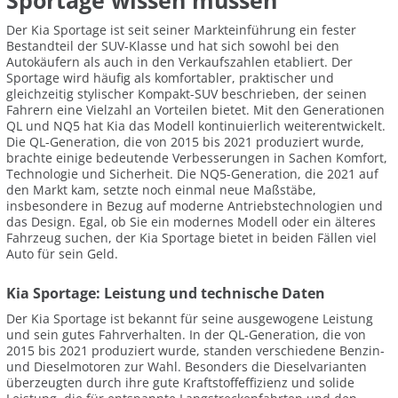
Sportage wissen müssen
Der Kia Sportage ist seit seiner Markteinführung ein fester
Bestandteil der SUV-Klasse und hat sich sowohl bei den
Autokäufern als auch in den Verkaufszahlen etabliert. Der
Sportage wird häufig als komfortabler, praktischer und
gleichzeitig stylischer Kompakt-SUV beschrieben, der seinen
Fahrern eine Vielzahl an Vorteilen bietet. Mit den Generationen
QL und NQ5 hat Kia das Modell kontinuierlich weiterentwickelt.
Die QL-Generation, die von 2015 bis 2021 produziert wurde,
brachte einige bedeutende Verbesserungen in Sachen Komfort,
Technologie und Sicherheit. Die NQ5-Generation, die 2021 auf
den Markt kam, setzte noch einmal neue Maßstäbe,
insbesondere in Bezug auf moderne Antriebstechnologien und
das Design. Egal, ob Sie ein modernes Modell oder ein älteres
Fahrzeug suchen, der Kia Sportage bietet in beiden Fällen viel
Auto für sein Geld.
Kia Sportage: Leistung und technische Daten
Der Kia Sportage ist bekannt für seine ausgewogene Leistung
und sein gutes Fahrverhalten. In der QL-Generation, die von
2015 bis 2021 produziert wurde, standen verschiedene Benzin-
und Dieselmotoren zur Wahl. Besonders die Dieselvarianten
überzeugten durch ihre gute Kraftstoffeffizienz und solide