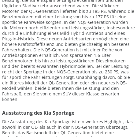
Leistung, die für entspannte Langstreckenfahrten und den
täglichen Stadtverkehr ausreichend waren. Die stärkeren
Motoren der QL-Generation lieferten bis zu 185 PS, während die
Benzinmotoren mit einer Leistung von bis zu 177 PS für eine
sportliche Fahrweise sorgten. In der NQ5-Generation wurden
die Motoren noch effizienter und leistungsstärker, insbesondere
durch die Einführung eines Mild-Hybrid-Antriebs und eines
Plug-in-Hybrids. Diese neuen Antriebsarten ermöglichen eine
höhere Kraftstoffeffizienz und bieten gleichzeitig ein besseres
Fahrverhalten. Die NQ5-Generation ist mit einer Reihe von
Antriebsoptionen erhältlich, von sparsamen 1,6-Liter-
Benzinmotoren bis hin zu leistungsstärkeren Dieselmotoren
und den bereits erwähnten Hybridmodellen. Bei der Leistung
reicht der Sportage in der NQ5-Generation bis zu 230 PS, was
für sportliche Fahrleistungen sorgt. Unabhängig davon, ob Sie
ein älteres Modell der QL-Generation oder ein neueres NQ5-
Modell wählen, beide bieten Ihnen die Leistung und den
Fahrspaß, den Sie von einem SUV dieser Klasse erwarten
können.
Ausstattung des Kia Sportage
Die Ausstattung des Kia Sportage ist ein weiteres Highlight, das
sowohl in der QL- als auch in der NQ5-Generation überzeugt.
Bereits das Basismodell der QL-Generation bietet eine