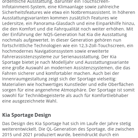
ordentliche Ausstattung, darunter ein Touchscreen-
Infotainment-System, eine Klimaanlage sowie zahlreiche
Sicherheitsfeatures wie etwa ein Notbremsassistent. In höheren
Ausstattungsvarianten kommen zusätzlich Features wie
Ledersitze, ein Panorama-Glasdach und eine Einparkhilfe hinzu,
die den Komfort und die Fahrqualität noch weiter erhöhen. Mit
der Einführung der NQ5-Generation hat Kia die Ausstattung
nochmals aufgewertet. In dieser Generation gehören nun
fortschrittliche Technologien wie ein 12,3-Zoll-Touchscreen, ein
hochmodernes Navigationssystem sowie erweiterte
Fahrerassistenzsysteme zur Serienausstattung. Der Kia
Sportage bietet je nach Modelljahr und Ausstattungsvariante
eine große Auswahl an modernen Assistenzsystemen, die das
Fahren sicherer und komfortabler machen. Auch bei der
Innenraumgestaltung zeigt sich der Sportage vielseitig:
Materialien wie hochwertiges Kunstleder und edle Oberflächen
sorgen für eine angenehme Atmosphäre. Der Sportage ist somit
sowohl für Technikbegeisterte als auch für Komfortliebhaber
eine ausgezeichnete Wahl.
Kia Sportage Design
Das Design des Kia Sportage hat sich im Laufe der Jahre stetig
weiterentwickelt. Die QL-Generation des Sportage, die zwischen
2015 und 2021 produziert wurde, beeindruckt durch ein