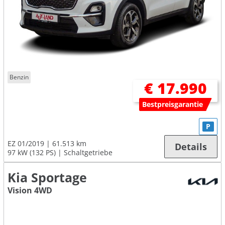
Benzin
€ 17.990
Bestpreisgarantie
P
EZ 01/2019
61.513 km
Details
97 kW (132 PS)
Schaltgetriebe
Kia Sportage
Vision 4WD