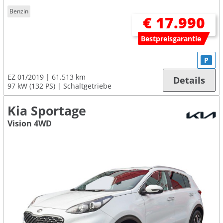
Benzin
€ 17.990
Bestpreisgarantie
P
EZ 01/2019
61.513 km
Details
97 kW (132 PS)
Schaltgetriebe
Kia Sportage
Vision 4WD