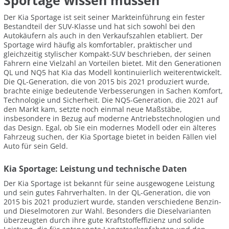
Sportage wissen müssen
Der Kia Sportage ist seit seiner Markteinführung ein fester
Bestandteil der SUV-Klasse und hat sich sowohl bei den
Autokäufern als auch in den Verkaufszahlen etabliert. Der
Sportage wird häufig als komfortabler, praktischer und
gleichzeitig stylischer Kompakt-SUV beschrieben, der seinen
Fahrern eine Vielzahl an Vorteilen bietet. Mit den Generationen
QL und NQ5 hat Kia das Modell kontinuierlich weiterentwickelt.
Die QL-Generation, die von 2015 bis 2021 produziert wurde,
brachte einige bedeutende Verbesserungen in Sachen Komfort,
Technologie und Sicherheit. Die NQ5-Generation, die 2021 auf
den Markt kam, setzte noch einmal neue Maßstäbe,
insbesondere in Bezug auf moderne Antriebstechnologien und
das Design. Egal, ob Sie ein modernes Modell oder ein älteres
Fahrzeug suchen, der Kia Sportage bietet in beiden Fällen viel
Auto für sein Geld.
Kia Sportage: Leistung und technische Daten
Der Kia Sportage ist bekannt für seine ausgewogene Leistung
und sein gutes Fahrverhalten. In der QL-Generation, die von
2015 bis 2021 produziert wurde, standen verschiedene Benzin-
und Dieselmotoren zur Wahl. Besonders die Dieselvarianten
überzeugten durch ihre gute Kraftstoffeffizienz und solide