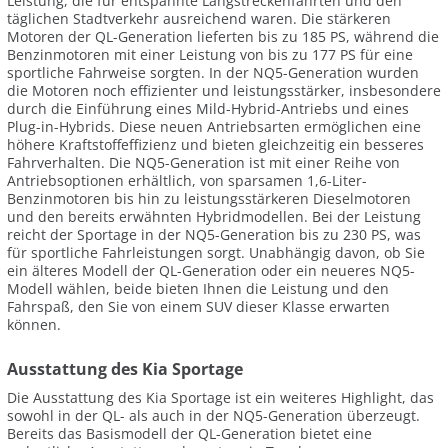
Leistung, die für entspannte Langstreckenfahrten und den
täglichen Stadtverkehr ausreichend waren. Die stärkeren
Motoren der QL-Generation lieferten bis zu 185 PS, während die
Benzinmotoren mit einer Leistung von bis zu 177 PS für eine
sportliche Fahrweise sorgten. In der NQ5-Generation wurden
die Motoren noch effizienter und leistungsstärker, insbesondere
durch die Einführung eines Mild-Hybrid-Antriebs und eines
Plug-in-Hybrids. Diese neuen Antriebsarten ermöglichen eine
höhere Kraftstoffeffizienz und bieten gleichzeitig ein besseres
Fahrverhalten. Die NQ5-Generation ist mit einer Reihe von
Antriebsoptionen erhältlich, von sparsamen 1,6-Liter-
Benzinmotoren bis hin zu leistungsstärkeren Dieselmotoren
und den bereits erwähnten Hybridmodellen. Bei der Leistung
reicht der Sportage in der NQ5-Generation bis zu 230 PS, was
für sportliche Fahrleistungen sorgt. Unabhängig davon, ob Sie
ein älteres Modell der QL-Generation oder ein neueres NQ5-
Modell wählen, beide bieten Ihnen die Leistung und den
Fahrspaß, den Sie von einem SUV dieser Klasse erwarten
können.
Ausstattung des Kia Sportage
Die Ausstattung des Kia Sportage ist ein weiteres Highlight, das
sowohl in der QL- als auch in der NQ5-Generation überzeugt.
Bereits das Basismodell der QL-Generation bietet eine