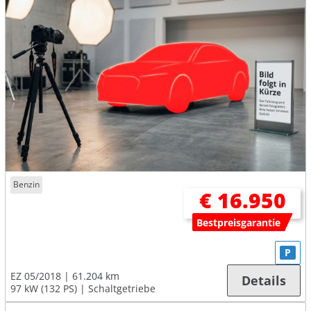
Benzin
€ 16.950
Bestpreisgarantie
P
EZ 05/2018
61.204 km
Details
97 kW (132 PS)
Schaltgetriebe