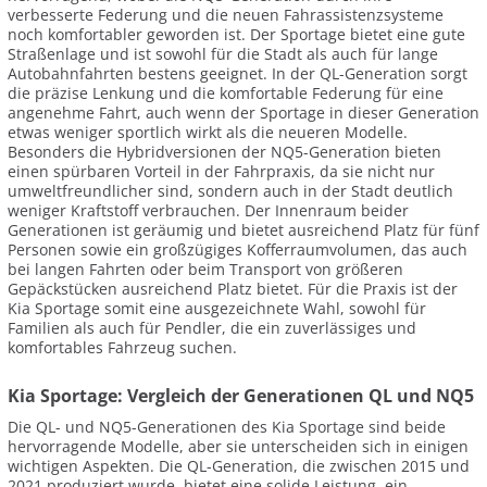
verbesserte Federung und die neuen Fahrassistenzsysteme
noch komfortabler geworden ist. Der Sportage bietet eine gute
Straßenlage und ist sowohl für die Stadt als auch für lange
Autobahnfahrten bestens geeignet. In der QL-Generation sorgt
die präzise Lenkung und die komfortable Federung für eine
angenehme Fahrt, auch wenn der Sportage in dieser Generation
etwas weniger sportlich wirkt als die neueren Modelle.
Besonders die Hybridversionen der NQ5-Generation bieten
einen spürbaren Vorteil in der Fahrpraxis, da sie nicht nur
umweltfreundlicher sind, sondern auch in der Stadt deutlich
weniger Kraftstoff verbrauchen. Der Innenraum beider
Generationen ist geräumig und bietet ausreichend Platz für fünf
Personen sowie ein großzügiges Kofferraumvolumen, das auch
bei langen Fahrten oder beim Transport von größeren
Gepäckstücken ausreichend Platz bietet. Für die Praxis ist der
Kia Sportage somit eine ausgezeichnete Wahl, sowohl für
Familien als auch für Pendler, die ein zuverlässiges und
komfortables Fahrzeug suchen.
Kia Sportage: Vergleich der Generationen QL und NQ5
Die QL- und NQ5-Generationen des Kia Sportage sind beide
hervorragende Modelle, aber sie unterscheiden sich in einigen
wichtigen Aspekten. Die QL-Generation, die zwischen 2015 und
2021 produziert wurde, bietet eine solide Leistung, ein