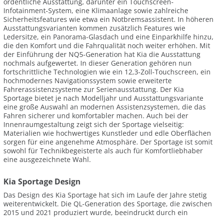
ordentliche Ausstattung, darunter ein Touchscreen-
Infotainment-System, eine Klimaanlage sowie zahlreiche
Sicherheitsfeatures wie etwa ein Notbremsassistent. In höheren
Ausstattungsvarianten kommen zusätzlich Features wie
Ledersitze, ein Panorama-Glasdach und eine Einparkhilfe hinzu,
die den Komfort und die Fahrqualität noch weiter erhöhen. Mit
der Einführung der NQ5-Generation hat Kia die Ausstattung
nochmals aufgewertet. In dieser Generation gehören nun
fortschrittliche Technologien wie ein 12,3-Zoll-Touchscreen, ein
hochmodernes Navigationssystem sowie erweiterte
Fahrerassistenzsysteme zur Serienausstattung. Der Kia
Sportage bietet je nach Modelljahr und Ausstattungsvariante
eine große Auswahl an modernen Assistenzsystemen, die das
Fahren sicherer und komfortabler machen. Auch bei der
Innenraumgestaltung zeigt sich der Sportage vielseitig:
Materialien wie hochwertiges Kunstleder und edle Oberflächen
sorgen für eine angenehme Atmosphäre. Der Sportage ist somit
sowohl für Technikbegeisterte als auch für Komfortliebhaber
eine ausgezeichnete Wahl.
Kia Sportage Design
Das Design des Kia Sportage hat sich im Laufe der Jahre stetig
weiterentwickelt. Die QL-Generation des Sportage, die zwischen
2015 und 2021 produziert wurde, beeindruckt durch ein