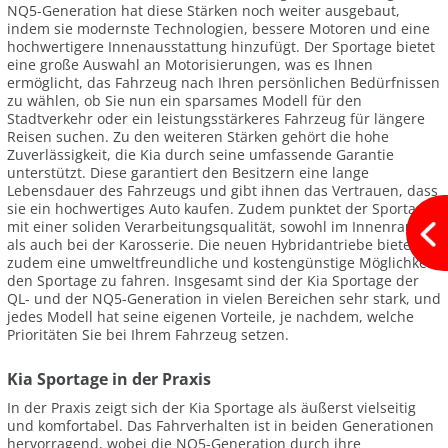
NQ5-Generation hat diese Stärken noch weiter ausgebaut,
indem sie modernste Technologien, bessere Motoren und eine
hochwertigere Innenausstattung hinzufügt. Der Sportage bietet
eine große Auswahl an Motorisierungen, was es Ihnen
ermöglicht, das Fahrzeug nach Ihren persönlichen Bedürfnissen
zu wählen, ob Sie nun ein sparsames Modell für den
Stadtverkehr oder ein leistungsstärkeres Fahrzeug für längere
Reisen suchen. Zu den weiteren Stärken gehört die hohe
Zuverlässigkeit, die Kia durch seine umfassende Garantie
unterstützt. Diese garantiert den Besitzern eine lange
Lebensdauer des Fahrzeugs und gibt ihnen das Vertrauen, dass
sie ein hochwertiges Auto kaufen. Zudem punktet der Sportage
mit einer soliden Verarbeitungsqualität, sowohl im Innenraum
als auch bei der Karosserie. Die neuen Hybridantriebe bieten
zudem eine umweltfreundliche und kostengünstige Möglichkeit,
den Sportage zu fahren. Insgesamt sind der Kia Sportage der
QL- und der NQ5-Generation in vielen Bereichen sehr stark, und
jedes Modell hat seine eigenen Vorteile, je nachdem, welche
Prioritäten Sie bei Ihrem Fahrzeug setzen.
Kia Sportage in der Praxis
In der Praxis zeigt sich der Kia Sportage als äußerst vielseitig
und komfortabel. Das Fahrverhalten ist in beiden Generationen
hervorragend, wobei die NQ5-Generation durch ihre