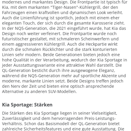
modernes und markantes Design. Die Frontpartie ist typisch für
Kia, mit dem markanten "Tiger-Nasen"-Kühlergrill, der den
Fahrzeugen einen kraftvollen und dynamischen Look verleiht.
Auch die Linienführung ist sportlich, jedoch mit einem eher
eleganten Touch, der sich durch die gesamte Karosserie zieht.
In der NQ5-Generation, die 2021 eingeführt wurde, hat Kia das
Design noch weiter verfeinert. Die Frontpartie wurde noch
futuristischer gestaltet, mit schmaleren Scheinwerfern und
einem aggressiveren Kühlergrill. Auch die Heckpartie wirkt
durch die schmalen Rücklichter und die stark konturierten
Linien sehr modern. Beide Generationen bieten jedoch eine
hohe Qualität in der Verarbeitung, wodurch der Kia Sportage in
jeder Ausstattungsvariante eine attraktive Wahl darstellt. Die
QL-Generation besticht durch ihre ausgewogene Eleganz,
während die NQ5-Generation mehr auf sportliche Akzente und
moderne, markante Linien setzt. Beide Designs treffen jedoch
den Nerv der Zeit und bieten eine optisch ansprechende
Alternative zu anderen SUV-Modellen.
Kia Sportage: Stärken
Die Stärken des Kia Sportage liegen in seiner Vielseitigkeit,
Zuverlässigkeit und dem hervorragenden Preis-Leistungs-
Verhältnis. Schon das Basismodell der QL-Generation bietet
zahlreiche Sicherheitsfeatures und eine gute Ausstattung. Die