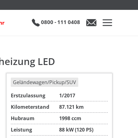
D
€ 15.990
0800 - 111 0408
hr
zheizung LED
Geländewagen/Pickup/SUV
Erstzulassung
1/2017
Kilometerstand
87.121 km
Hubraum
1998 ccm
Leistung
88 kW (120 PS)