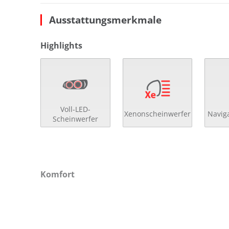
Ausstattungsmerkmale
Highlights
Voll-LED-
Xenonscheinwerfer
Navig
Scheinwerfer
Komfort
4x el. Fensterheber
He
Anfahrassistent
höh
beheizbare Aussenspiegel
höh
beheizbare Scheibenwaschanlage
Key
Bordcomputer
Kli