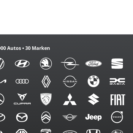
zbank
m. FB
000 Autos • 30 Marken