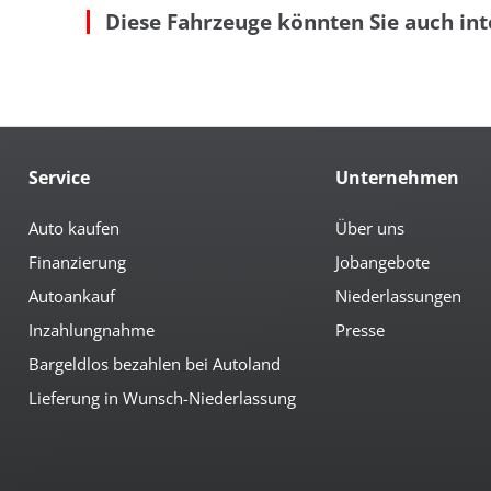
Diese Fahrzeuge könnten Sie auch int
Colorverglasung
Led
el. anklappbare Spiegel
Mul
el. Spiegel
Not
geteilte Rücksitzbank
Re
Getränkehalter
Rü
Multimedia
Service
Unternehmen
AUX-Anschluss
Ra
Bluetoothfunktion
Ra
CD-Spieler
Rad
Auto kaufen
Über uns
Musikstreaming integriert
Ra
Finanzierung
Jobangebote
Navigation
Ra
Navigation groß
Rad
Autoankauf
Niederlassungen
Inzahlungnahme
Presse
Sicherheit
Bargeldlos bezahlen bei Autoland
3te Bremsleuchte
Ein
6x Airbag
el.
Lieferung in Wunsch-Niederlassung
Abstandswarnsystem
Fre
Antiblockiersystem
Ges
Antischlupfregulierung
ISO
Beifahrerairbag abschaltbar
LED