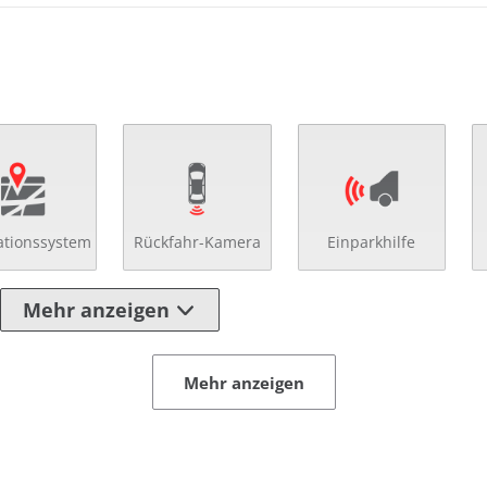
ationssystem
Rückfahr-Kamera
Einparkhilfe
Mehr anzeigen
Mehr anzeigen
ad-Up-Display
Schaltpunktanzeige
enverst. Fahrersitz
Schaltwippen
enverst. Lenkrad
Schlüssellose Zentral
less-Go
Servolenkung
maautomatik
Sitzheizung vorn