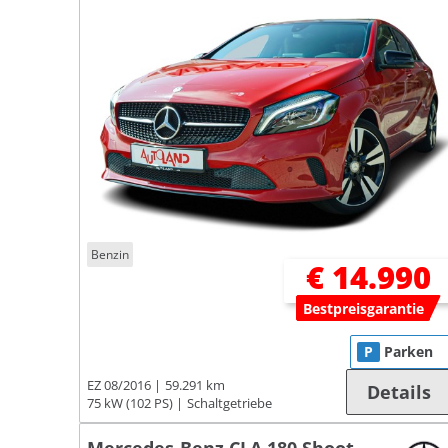
Benzin
€ 14.990
Bestpreisgarantie
P
Parken
EZ 08/2016
59.291 km
Details
75 kW (102 PS)
Schaltgetriebe