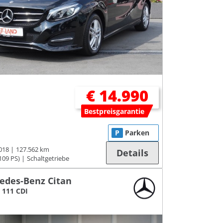
€ 14.990
Bestpreisgarantie
P
Parken
018
127.562 km
Details
109 PS)
Schaltgetriebe
edes-Benz Citan
 111 CDI