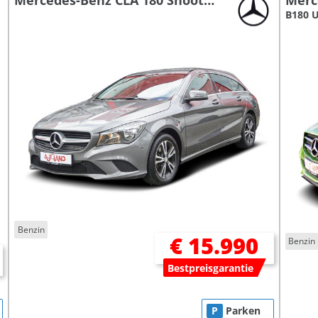
Mercedes-Benz CLA 180 Shooting Brake
Merc
B180 
Benzin
€ 15.990
Benzin
Bestpreisgarantie
P
Parken