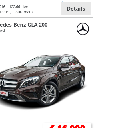
016
122.661 km
Details
122 PS)
Automatik
edes-Benz GLA 200
ard