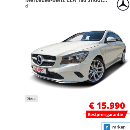
Mercedes-Benz CLA 180 Shooting Brake
d
Diesel
€ 15.990
Bestpreisgarantie
P
Parken