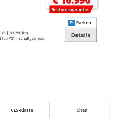
€ 16.990
Bestpreisgarantie
P
Parken
015
89.758 km
Details
(156 PS)
Schaltgetriebe
CLS-Klasse
Citan