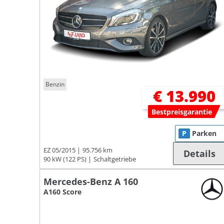
Benzin
€ 13.990
Bestpreisgarantie
P
Parken
EZ 05/2015
95.756 km
Details
90 kW (122 PS)
Schaltgetriebe
Mercedes-Benz A 160
A160 Score