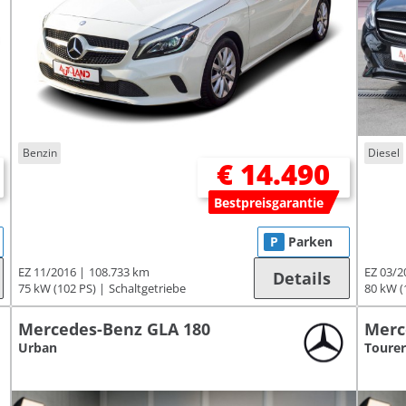
Benzin
Diesel
€ 14.490
Bestpreisgarantie
P
Parken
EZ 11/2016
108.733 km
EZ 03/2
Details
75 kW (102 PS)
Schaltgetriebe
80 kW (
Mercedes-Benz GLA 180
Merc
Urban
Tourer