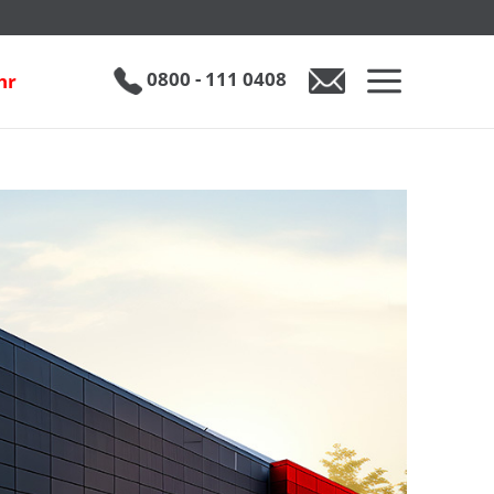
0800 - 111 0408
hr