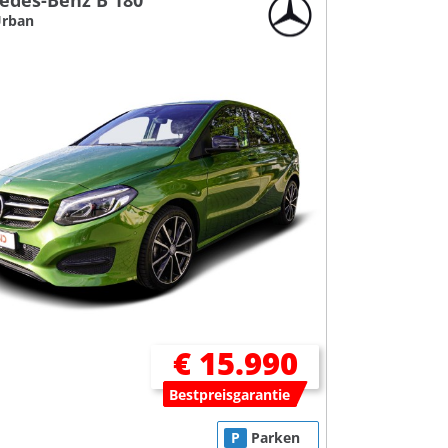
edes-Benz B 180
Urban
€ 15.990
Bestpreisgarantie
P
Parken