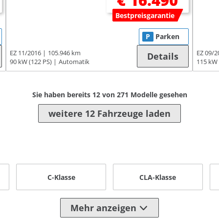
€ 16.490
Bestpreisgarantie
P
Parken
EZ 11/2016
105.946 km
EZ 09/2
Details
90 kW (122 PS)
Automatik
115 kW 
Sie haben bereits
12
von
271
Modelle gesehen
weitere 12 Fahrzeuge laden
C-Klasse
CLA-Klasse
Mehr anzeigen