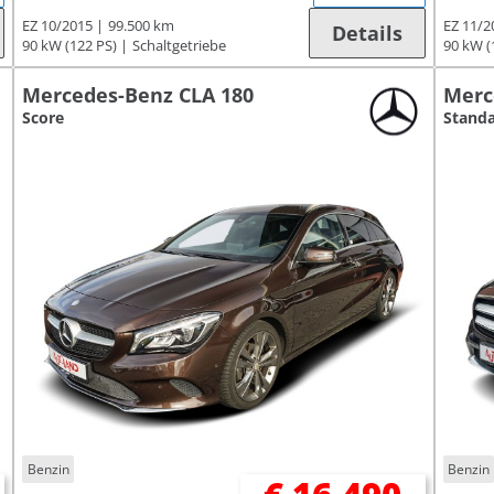
EZ 10/2015
99.500 km
EZ 11/2
Details
90 kW (122 PS)
Schaltgetriebe
90 kW (
Mercedes-Benz CLA 180
Merc
Score
Stand
Benzin
Benzin