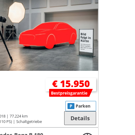
€ 15.950
Bestpreisgarantie
P
Parken
018
77.224 km
Details
110 PS)
Schaltgetriebe