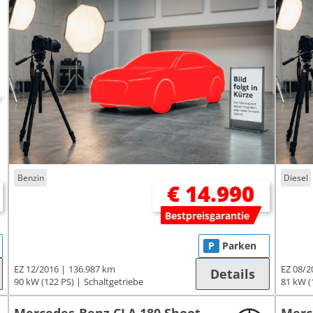
Benzin
Diesel
€ 14.990
Bestpreisgarantie
P
Parken
EZ 12/2016
136.987 km
EZ 08/2
Details
90 kW (122 PS)
Schaltgetriebe
81 kW (