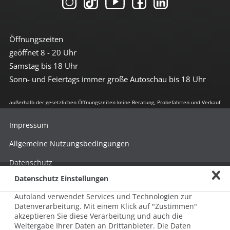
Öffnungszeiten
geöffnet 8 - 20 Uhr
Samstag bis 18 Uhr
Sonn- und Feiertags immer große Autoschau bis 18 Uhr
außerhalb der gesetzlichen Öffnungszeiten keine Beratung, Probefahrten und Verkauf
Impressum
Allgemeine Nutzungsbedingungen
Datenschutz
Datenschutz Einstellungen
Hinweisgebersystem nach HinSchG
Autoland verwendet Services und Technologien zur
Beschwerde nach LkSG
Datenverarbeitung. Mit einem Klick auf "Zustimmen"
akzeptieren Sie diese Verarbeitung und auch die
Grundsatzerklärung zum LkSG
Weitergabe Ihrer Daten an Drittanbieter. Die Daten