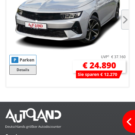
UVP
1
€ 37.160
P
Parken
€ 24.890
Details
Sie sparen € 12.270