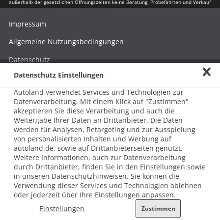
außerhalb der gesetzlichen Öffnungszeiten keine Beratung, Probefahrten und Verkauf
Impressum
Allgemeine Nutzungsbedingungen
Datenschutz
Datenschutz Einstellungen
Hinweisgebersystem nach HinSchG
Autoland verwendet Services und Technologien zur
Beschwerde nach LkSG
Datenverarbeitung. Mit einem Klick auf "Zustimmen"
akzeptieren Sie diese Verarbeitung und auch die
Grundsatzerklärung zum LkSG
Weitergabe Ihrer Daten an Drittanbieter. Die Daten
© 2026 AUTOLAND 24 SE & Co. Betriebs KG
werden für Analysen, Retargeting und zur Ausspielung
Werner-von-Siemens-Str. 2, 06796 Brehna, Deutschland
von personalisierten Inhalten und Werbung auf
autoland.de, sowie auf Drittanbieterseiten genutzt.
Weitere Informationen, auch zur Datenverarbeitung
durch Drittanbieter, finden Sie in den Einstellungen sowie
in unseren Datenschutzhinweisen. Sie können die
Verwendung dieser Services und Technologien ablehnen
oder jederzeit über Ihre Einstellungen anpassen.
Einstellungen
Zustimmen