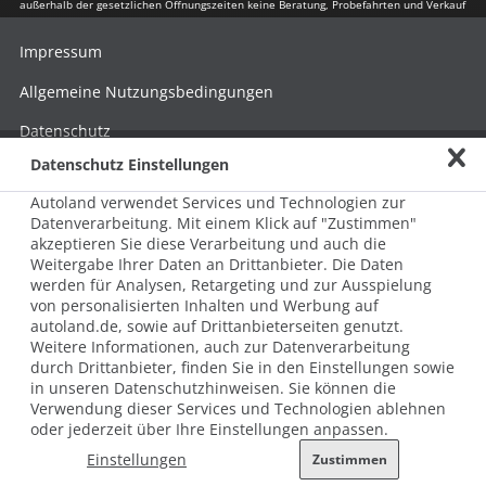
außerhalb der gesetzlichen Öffnungszeiten keine Beratung, Probefahrten und Verkauf
Impressum
Allgemeine Nutzungsbedingungen
Datenschutz
Datenschutz Einstellungen
Hinweisgebersystem nach HinSchG
Autoland verwendet Services und Technologien zur
Beschwerde nach LkSG
Datenverarbeitung. Mit einem Klick auf "Zustimmen"
akzeptieren Sie diese Verarbeitung und auch die
Grundsatzerklärung zum LkSG
Weitergabe Ihrer Daten an Drittanbieter. Die Daten
© 2026 AUTOLAND 24 SE & Co. Betriebs KG
werden für Analysen, Retargeting und zur Ausspielung
Werner-von-Siemens-Str. 2, 06796 Brehna, Deutschland
von personalisierten Inhalten und Werbung auf
autoland.de, sowie auf Drittanbieterseiten genutzt.
Weitere Informationen, auch zur Datenverarbeitung
durch Drittanbieter, finden Sie in den Einstellungen sowie
in unseren Datenschutzhinweisen. Sie können die
Verwendung dieser Services und Technologien ablehnen
oder jederzeit über Ihre Einstellungen anpassen.
Einstellungen
Zustimmen