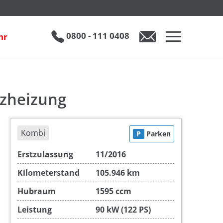
€ 16.490
0800 - 111 0408
hr
0800 - 111 0408
Auto anfragen
tzheizung
Kombi
P
Parken
Erstzulassung
11/2016
Kilometerstand
105.946 km
Hubraum
1595 ccm
Leistung
90 kW (122 PS)