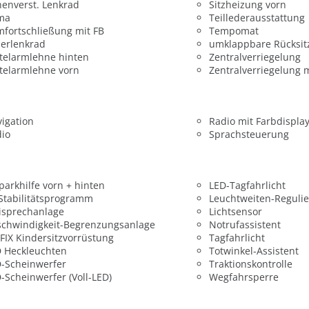
enverst. Lenkrad
Sitzheizung vorn
ima
Teillederausstattung
fortschließung mit FB
Tempomat
erlenkrad
umklappbare Rücksit
telarmlehne hinten
Zentralverriegelung
telarmlehne vorn
Zentralverriegelung 
igation
Radio mit Farbdispla
dio
Sprachsteuerung
parkhilfe vorn + hinten
LED-Tagfahrlicht
 Stabilitätsprogramm
Leuchtweiten-Reguli
isprechanlage
Lichtsensor
chwindigkeit-Begrenzungsanlage
Notrufassistent
FIX Kindersitzvorrüstung
Tagfahrlicht
 Heckleuchten
Totwinkel-Assistent
-Scheinwerfer
Traktionskontrolle
-Scheinwerfer (Voll-LED)
Wegfahrsperre