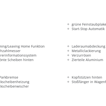
grüne Feinstaubplake
Start-Stop Automatik
ming/Leaving Home Funktion
Laderaumabdeckung
ehzahlmesser
Metalliclackierung
rerinformationssystem
Verzurrösen
önte Scheiben hinten
Zierteile Aluminium
 Parkbremse
Kopfstützen hinten
ckscheibenheizung
Stoßfänger in Wagen
ckscheibenwischer