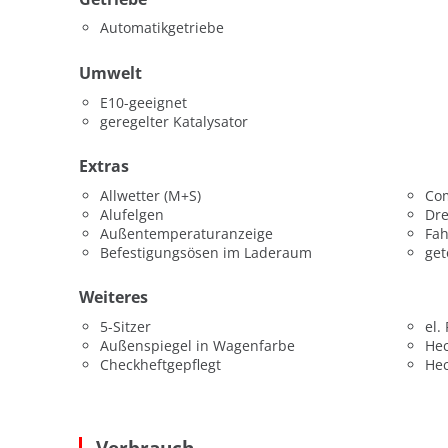
Automatikgetriebe
Umwelt
E10-geeignet
geregelter Katalysator
Extras
Allwetter (M+S)
Co
Alufelgen
Dr
Außentemperaturanzeige
Fah
Befestigungsösen im Laderaum
get
Weiteres
5-Sitzer
el.
Außenspiegel in Wagenfarbe
He
Checkheftgepflegt
He
Verbrauch