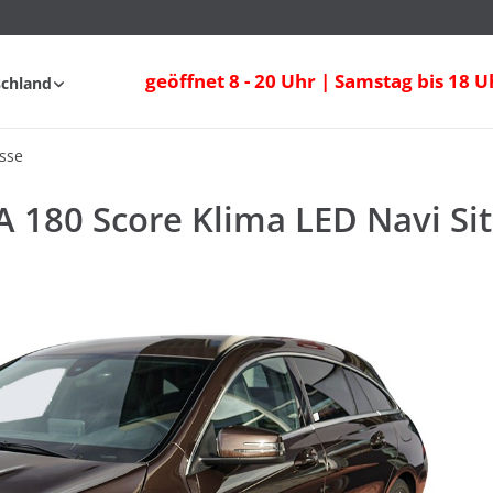
180 Score Klima LED Navi Sitzheizung
geöffnet 8 - 20 Uhr | Samstag bis 18 U
schland
fahrt
FAQ
sse
 180 Score Klima LED Navi Si