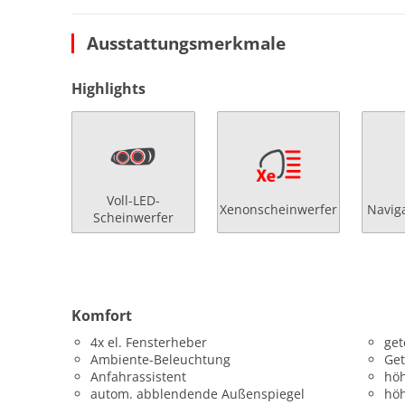
Ausstattungsmerkmale
Highlights
Voll-LED-
Xenonscheinwerfer
Navig
Scheinwerfer
Komfort
4x el. Fensterheber
get
Ambiente-Beleuchtung
Get
Anfahrassistent
höh
autom. abblendende Außenspiegel
höh