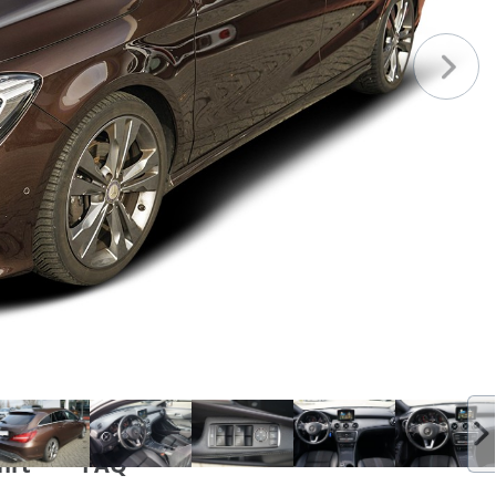
hrt
FAQ