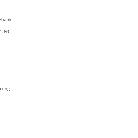
zbank
m. FB
y
erung