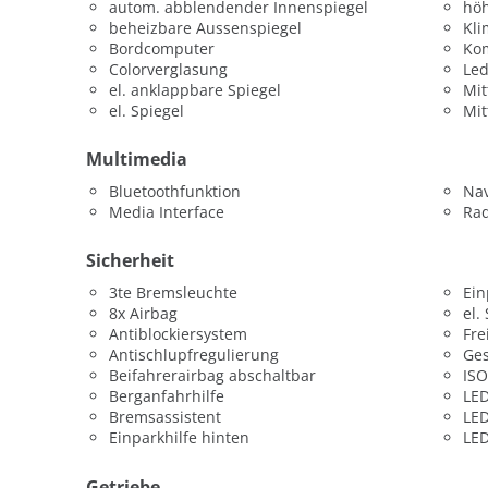
autom. abblendender Innenspiegel
höh
beheizbare Aussenspiegel
Kl
Bordcomputer
Kom
Colorverglasung
Led
el. anklappbare Spiegel
Mit
el. Spiegel
Mit
Multimedia
Bluetoothfunktion
Nav
Media Interface
Ra
Sicherheit
3te Bremsleuchte
Ein
8x Airbag
el.
Antiblockiersystem
Fre
Antischlupfregulierung
Ges
Beifahrerairbag abschaltbar
ISO
Berganfahrhilfe
LED
Bremsassistent
LED
Einparkhilfe hinten
LED
Getriebe