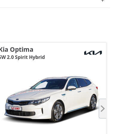
Kia Optima
Rena
SW 2.0 Spirit Hybrid
IV Gran