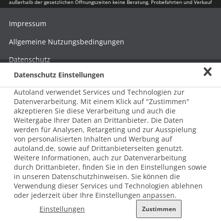
außerhalb der gesetzlichen Öffnungszeiten keine Beratung, Probefahrten und Verkauf
Impressum
Allgemeine Nutzungsbedingungen
Datenschutz
Datenschutz Einstellungen
Hinweisgebersystem nach HinSchG
Autoland verwendet Services und Technologien zur
Beschwerde nach LkSG
Datenverarbeitung. Mit einem Klick auf "Zustimmen"
akzeptieren Sie diese Verarbeitung und auch die
Grundsatzerklärung zum LkSG
Weitergabe Ihrer Daten an Drittanbieter. Die Daten
© 2026 AUTOLAND 24 SE & Co. Betriebs KG
werden für Analysen, Retargeting und zur Ausspielung
Werner-von-Siemens-Str. 2, 06796 Brehna, Deutschland
von personalisierten Inhalten und Werbung auf
autoland.de, sowie auf Drittanbieterseiten genutzt.
Weitere Informationen, auch zur Datenverarbeitung
durch Drittanbieter, finden Sie in den Einstellungen sowie
in unseren Datenschutzhinweisen. Sie können die
Verwendung dieser Services und Technologien ablehnen
oder jederzeit über Ihre Einstellungen anpassen.
Einstellungen
Zustimmen