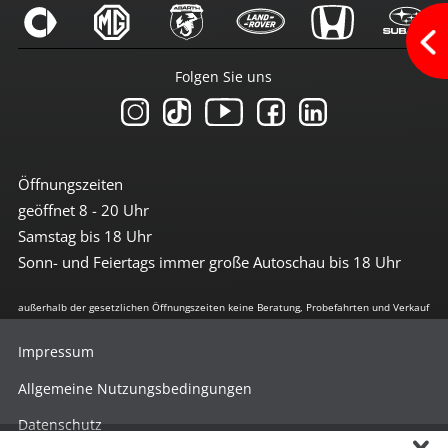
Navi mit Touchscreen
Navigation
Radio
Radio DAB
Folgen Sie uns
Radio mit Farbdisplay
Radio mit Touchscreen
Sprachsteuerung
Touchscreen
USB-Anschluss
Wlan/Wifi Hotspot
Öffnungszeiten
geöffnet 8 - 20 Uhr
Sicherheit
Samstag bis 18 Uhr
3te Bremsleuchte
Sonn- und Feiertags immer große Autoschau bis 18 Uhr
8x Airbag
Abstandswarnsystem
Alarmanlage
außerhalb der gesetzlichen Öffnungszeiten keine Beratung, Probefahrten und Verkauf
Antiblockiersystem
Antischlupfregulierung
Impressum
Beifahrerairbag abschaltbar
Berganfahrhilfe
Allgemeine Nutzungsbedingungen
Blendfreies Fernlicht
Bremsassistent
Datenschutz
Einparkhilfe hinten