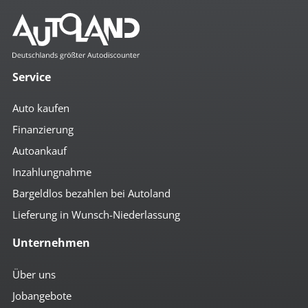
Mehr anzeigen
Komfort
3- Zonen Klimaautomatik
4x el. Fensterheber
Service
Abstandsregeltempomat
Ambiente-Beleuchtung
Auto kaufen
Anfahrassistent
Auto Hold
Finanzierung
autom. abblendende Außenspiegel
Autoankauf
autom. abblendender Innenspiegel
beheizbare Aussenspiegel
Inzahlungnahme
beheizbare Scheibenwaschanlage
Bordcomputer
Bargeldlos bezahlen bei Autoland
Colorverglasung
Lieferung in Wunsch-Niederlassung
el. anklappbare Spiegel
el. Heckklappe
Unternehmen
el. Schiebetür
el. Spiegel
Getränkehalter
Über uns
höhenverst. Beifahrersitz
Jobangebote
höhenverst. Fahrersitz