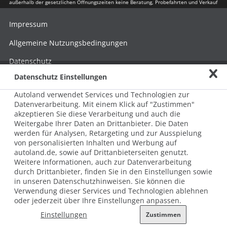
außerhalb der gesetzlichen Öffnungszeiten keine Beratung, Probefahrten und Verkauf
Impressum
Allgemeine Nutzungsbedingungen
Datenschutz
Datenschutz Einstellungen
Hinweisgebersystem nach HinSchG
Autoland verwendet Services und Technologien zur
Beschwerde nach LkSG
Datenverarbeitung. Mit einem Klick auf "Zustimmen"
akzeptieren Sie diese Verarbeitung und auch die
Grundsatzerklärung zum LkSG
Weitergabe Ihrer Daten an Drittanbieter. Die Daten
© 2026 AUTOLAND 24 SE & Co. Betriebs KG
werden für Analysen, Retargeting und zur Ausspielung
Werner-von-Siemens-Str. 2, 06796 Brehna, Deutschland
von personalisierten Inhalten und Werbung auf
autoland.de, sowie auf Drittanbieterseiten genutzt.
Weitere Informationen, auch zur Datenverarbeitung
durch Drittanbieter, finden Sie in den Einstellungen sowie
in unseren Datenschutzhinweisen. Sie können die
Verwendung dieser Services und Technologien ablehnen
oder jederzeit über Ihre Einstellungen anpassen.
Einstellungen
Zustimmen