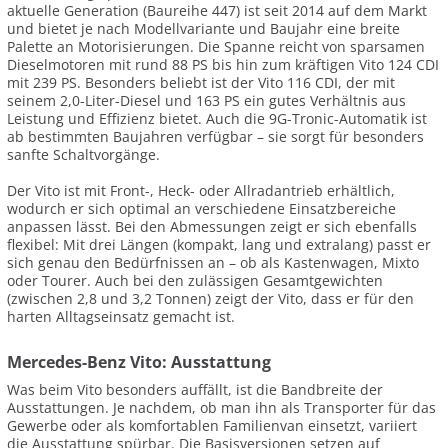
aktuelle Generation (Baureihe 447) ist seit 2014 auf dem Markt
und bietet je nach Modellvariante und Baujahr eine breite
Palette an Motorisierungen. Die Spanne reicht von sparsamen
Dieselmotoren mit rund 88 PS bis hin zum kräftigen Vito 124 CDI
mit 239 PS. Besonders beliebt ist der Vito 116 CDI, der mit
seinem 2,0-Liter-Diesel und 163 PS ein gutes Verhältnis aus
Leistung und Effizienz bietet. Auch die 9G-Tronic-Automatik ist
ab bestimmten Baujahren verfügbar – sie sorgt für besonders
sanfte Schaltvorgänge.
Der Vito ist mit Front-, Heck- oder Allradantrieb erhältlich,
wodurch er sich optimal an verschiedene Einsatzbereiche
anpassen lässt. Bei den Abmessungen zeigt er sich ebenfalls
flexibel: Mit drei Längen (kompakt, lang und extralang) passt er
sich genau den Bedürfnissen an – ob als Kastenwagen, Mixto
oder Tourer. Auch bei den zulässigen Gesamtgewichten
(zwischen 2,8 und 3,2 Tonnen) zeigt der Vito, dass er für den
harten Alltagseinsatz gemacht ist.
Mercedes-Benz Vito: Ausstattung
Was beim Vito besonders auffällt, ist die Bandbreite der
Ausstattungen. Je nachdem, ob man ihn als Transporter für das
Gewerbe oder als komfortablen Familienvan einsetzt, variiert
die Ausstattung spürbar. Die Basisversionen setzen auf