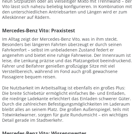
neun Sitzplätzen oder als vielseitiger Mixto mit Trennwand – der
Vito lässt sich nahezu beliebig konfigurieren. In Kombination mit
den unterschiedlichen Antriebsarten und Längen wird er zum
Alleskönner auf Rädern.
Mercedes-Benz Vito: Praxistest
Im Alltag zeigt der Mercedes-Benz Vito, was in ihm steckt.
Besonders bei längeren Fahrten überzeugt er durch seinen
Fahrkomfort – selbst im unbeladenen Zustand federt er
angenehm und bietet eine ruhige Fahrweise. Der Innenraum ist
leise, die Lenkung präzise und das Platzangebot beeindruckend.
Fahrer und Beifahrer genießen großzügige Sitze mit viel
Verstellbereich, während im Fond auch groß gewachsene
Passagiere bequem reisen.
Die Nutzbarkeit im Arbeitsalltag ist ebenfalls ein großes Plus:
Die breite Schiebetür ermöglicht einfaches Be- und Entladen,
die niedrige Ladekante erleichtert das Einladen schwerer Güter.
Durch die zahlreichen Befestigungsmöglichkeiten im Laderaum
bleibt alles an seinem Platz. Die großen Außenspiegel, teils mit
Totwinkelwarner, sorgen für gute Rundumsicht – ein wichtiges
Detail gerade im Stadtverkehr.
Mercedes-Benz Vito: Wissenswertes