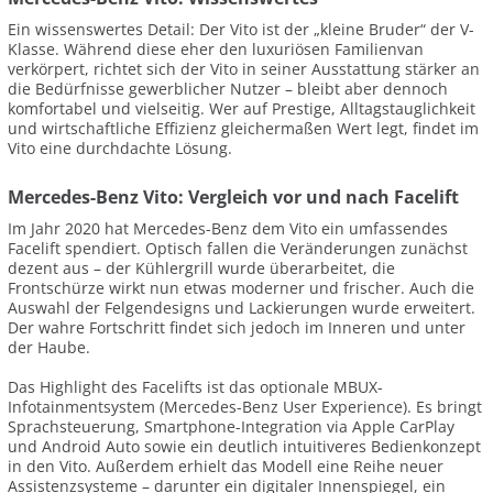
Ein wissenswertes Detail: Der Vito ist der „kleine Bruder“ der V-
Klasse. Während diese eher den luxuriösen Familienvan
verkörpert, richtet sich der Vito in seiner Ausstattung stärker an
die Bedürfnisse gewerblicher Nutzer – bleibt aber dennoch
komfortabel und vielseitig. Wer auf Prestige, Alltagstauglichkeit
und wirtschaftliche Effizienz gleichermaßen Wert legt, findet im
Vito eine durchdachte Lösung.
Mercedes-Benz Vito: Vergleich vor und nach Facelift
Im Jahr 2020 hat Mercedes-Benz dem Vito ein umfassendes
Facelift spendiert. Optisch fallen die Veränderungen zunächst
dezent aus – der Kühlergrill wurde überarbeitet, die
Frontschürze wirkt nun etwas moderner und frischer. Auch die
Auswahl der Felgendesigns und Lackierungen wurde erweitert.
Der wahre Fortschritt findet sich jedoch im Inneren und unter
der Haube.
Das Highlight des Facelifts ist das optionale MBUX-
Infotainmentsystem (Mercedes-Benz User Experience). Es bringt
Sprachsteuerung, Smartphone-Integration via Apple CarPlay
und Android Auto sowie ein deutlich intuitiveres Bedienkonzept
in den Vito. Außerdem erhielt das Modell eine Reihe neuer
Assistenzsysteme – darunter ein digitaler Innenspiegel, ein