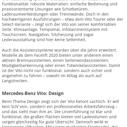
Funktionalität: robuste Materialien, einfache Bedienung und
praxisorientierte Lösungen wie Schiebetüren,
Laderaumverkleidungen oder Trennwände. Doch in den
hochwertigeren Ausführungen – etwa dem Vito Tourer oder der
Select-Variante – zeigt sich der Vito von seiner komfortablen
Seite: Klimaanlage, Tempomat, Infotainmentsystem mit
Touchscreen, Navigation, Sitzheizung und sogar
Lederausstattung sind hier keine Seltenheit.
Auch die Assistenzsysteme wurden über die Jahre erweitert.
Modelle ab dem Facelift 2020 bieten unter anderem einen
aktiven Bremsassistenten, einen Seitenwindassistenten,
Müdigkeitserkennung oder einen Totwinkelassistenten. Damit
ist der Vito nicht nur funktional, sondern auch sicher und
angenehm zu fahren – sowohl im Alltag als auch auf
Langstrecken.
Mercedes-Benz Vito: Design
Beim Thema Design zeigt sich der Vito betont sachlich. Er will
kein SUV sein, sondern ein professionelles Arbeitsfahrzeug –
und das sieht man ihm an. Die Linienführung ist klar und
funktional, die großen Flächen bieten viel Ladevolumen und
sorgen gleichzeitig für gute Übersicht. Dennoch wirkt er
keineswegs altbacken: Mit seiner markanten Frontpartie, der