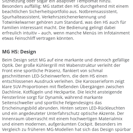
Sitzheizung oder sogar ein adaptiver Tempomat hinzu.
Besonders auffällig: MG stattet den HS durchgehend mit einem
beachtlichen Sicherheitsportfolio aus. Notbremsassistent,
Spurhalteassistent, Verkehrszeichenerkennung und
Totwinkelwarner gehören zum Standard, was den HS auch für
Familien interessant macht. Die Bedienung gelingt dabei
erfreulich intuitiv – auch, wenn manche Menüs im Infotainment
etwas Feinschliff vertragen könnten.
MG HS: Design
Beim Design setzt MG auf eine markante und dennoch gefällige
Optik. Der große Kühlergrill mit Wabenstruktur verleiht der
Front eine sportliche Präsenz, flankiert von schmal
geschnittenen LED-Scheinwerfern, die dem HS einen
entschlossenen Ausdruck verleihen. Die Karosserieform zeigt
klare SUV-Proportionen mit fließenden Übergängen zwischen
Dachlinie, Kotflügeln und Heckpartie. Die leicht ansteigende
Fensterlinie sorgt für Dynamik, während markante
Seitenschweller und sportliche Felgendesigns das
Erscheinungsbild abrunden. Hinten setzen LED-Rückleuchten
und ein angedeuteter Unterfahrschutz optische Akzente. Der
Innenraum überrascht mit einem hochwertigen Materialmix
und einem modernen, aufgeräumten Cockpit. Besonders im
Vergleich zu früheren MG-Modellen hat sich das Design spürbar