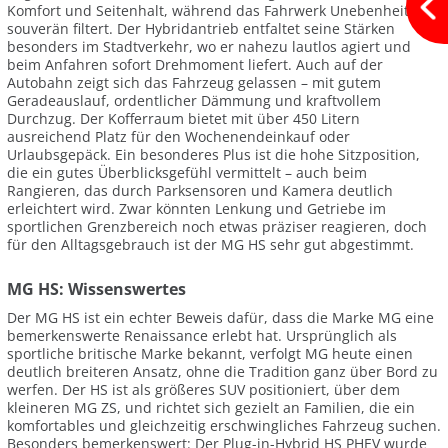
Komfort und Seitenhalt, während das Fahrwerk Unebenheiten
souverän filtert. Der Hybridantrieb entfaltet seine Stärken
besonders im Stadtverkehr, wo er nahezu lautlos agiert und
beim Anfahren sofort Drehmoment liefert. Auch auf der
Autobahn zeigt sich das Fahrzeug gelassen – mit gutem
Geradeauslauf, ordentlicher Dämmung und kraftvollem
Durchzug. Der Kofferraum bietet mit über 450 Litern
ausreichend Platz für den Wochenendeinkauf oder
Urlaubsgepäck. Ein besonderes Plus ist die hohe Sitzposition,
die ein gutes Überblicksgefühl vermittelt – auch beim
Rangieren, das durch Parksensoren und Kamera deutlich
erleichtert wird. Zwar könnten Lenkung und Getriebe im
sportlichen Grenzbereich noch etwas präziser reagieren, doch
für den Alltagsgebrauch ist der MG HS sehr gut abgestimmt.
MG HS: Wissenswertes
Der MG HS ist ein echter Beweis dafür, dass die Marke MG eine
bemerkenswerte Renaissance erlebt hat. Ursprünglich als
sportliche britische Marke bekannt, verfolgt MG heute einen
deutlich breiteren Ansatz, ohne die Tradition ganz über Bord zu
werfen. Der HS ist als größeres SUV positioniert, über dem
kleineren MG ZS, und richtet sich gezielt an Familien, die ein
komfortables und gleichzeitig erschwingliches Fahrzeug suchen.
Besonders bemerkenswert: Der Plug-in-Hybrid HS PHEV wurde