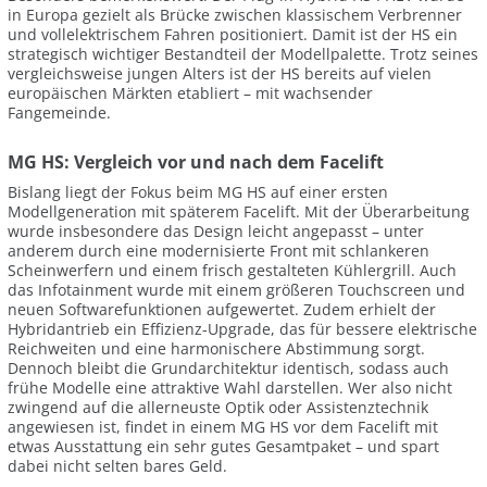
in Europa gezielt als Brücke zwischen klassischem Verbrenner
und vollelektrischem Fahren positioniert. Damit ist der HS ein
strategisch wichtiger Bestandteil der Modellpalette. Trotz seines
vergleichsweise jungen Alters ist der HS bereits auf vielen
europäischen Märkten etabliert – mit wachsender
Fangemeinde.
MG HS: Vergleich vor und nach dem Facelift
Bislang liegt der Fokus beim MG HS auf einer ersten
Modellgeneration mit späterem Facelift. Mit der Überarbeitung
wurde insbesondere das Design leicht angepasst – unter
anderem durch eine modernisierte Front mit schlankeren
Scheinwerfern und einem frisch gestalteten Kühlergrill. Auch
das Infotainment wurde mit einem größeren Touchscreen und
neuen Softwarefunktionen aufgewertet. Zudem erhielt der
Hybridantrieb ein Effizienz-Upgrade, das für bessere elektrische
Reichweiten und eine harmonischere Abstimmung sorgt.
Dennoch bleibt die Grundarchitektur identisch, sodass auch
frühe Modelle eine attraktive Wahl darstellen. Wer also nicht
zwingend auf die allerneuste Optik oder Assistenztechnik
angewiesen ist, findet in einem MG HS vor dem Facelift mit
etwas Ausstattung ein sehr gutes Gesamtpaket – und spart
dabei nicht selten bares Geld.