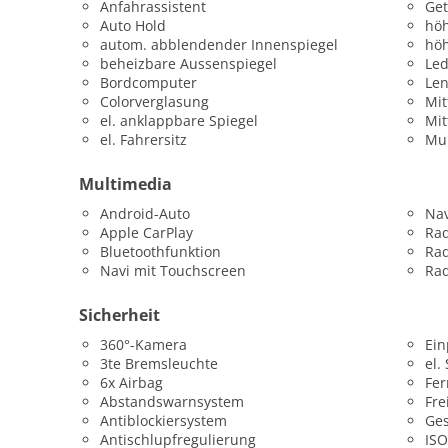
Anfahrassistent
Get
Auto Hold
höh
autom. abblendender Innenspiegel
höh
beheizbare Aussenspiegel
Led
Bordcomputer
Len
Colorverglasung
Mit
el. anklappbare Spiegel
Mit
el. Fahrersitz
Mul
Multimedia
Android-Auto
Nav
Apple CarPlay
Ra
Bluetoothfunktion
Ra
Navi mit Touchscreen
Rad
Sicherheit
360°-Kamera
Ein
3te Bremsleuchte
el.
6x Airbag
Fer
Abstandswarnsystem
Fre
Antiblockiersystem
Ges
Antischlupfregulierung
ISO