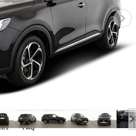
hrt
FAQ