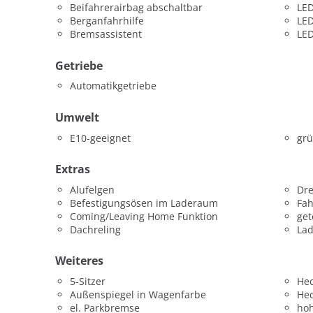
Beifahrerairbag abschaltbar
LED
Berganfahrhilfe
LED
Bremsassistent
LED
Getriebe
Automatikgetriebe
Umwelt
E10-geeignet
grü
Extras
Alufelgen
Dr
Befestigungsösen im Laderaum
Fah
Coming/Leaving Home Funktion
get
Dachreling
La
Weiteres
5-Sitzer
He
Außenspiegel in Wagenfarbe
He
el. Parkbremse
hoh