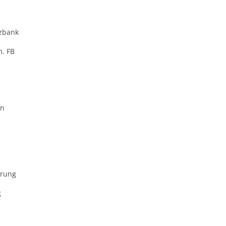
zbank
m. FB
en
erung
g