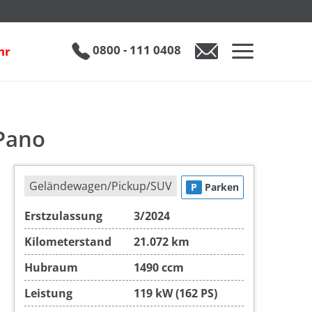
€ 23.890
0800 - 111 0408
hr
0800 - 111 0408
Auto anfragen
 Pano
Geländewagen/Pickup/SUV
P
Parken
Erstzulassung
3/2024
Kilometerstand
21.072 km
Hubraum
1490 ccm
Leistung
119 kW (162 PS)