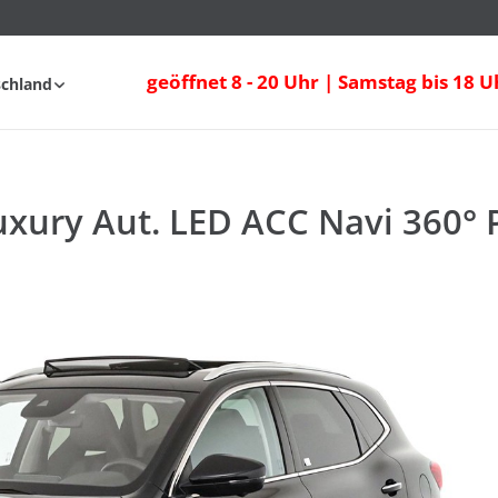
xury Aut. LED ACC Navi 360° Pano
geöffnet 8 - 20 Uhr | Samstag bis 18 U
schland
fahrt
FAQ
uxury Aut. LED ACC Navi 360°