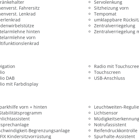
ränkehalter
Servolenkung
enverst. Fahrersitz
Sitzheizung vorn
enverst. Lenkrad
Tempomat
erlenkrad
umklappbare Rücksit
denwirbelstütze
Zentralverriegelung
telarmlehne hinten
Zentralverriegelung 
telarmlehne vorn
tifunktionslenkrad
igation
Radio mit Touchscre
dio
Touchscreen
dio DAB
USB-Anschluss
io mit Farbdisplay
parkhilfe vorn + hinten
Leuchtweiten-Reguli
 Stabilitätsprogramm
Lichtsensor
nlichtassistent
Müdigkeitserkennun
isprechanlage
Notrufassistent
chwindigkeit-Begrenzungsanlage
Reifendruckkontrolle
FIX Kindersitzvorrüstung
Spurhalte-Assistent