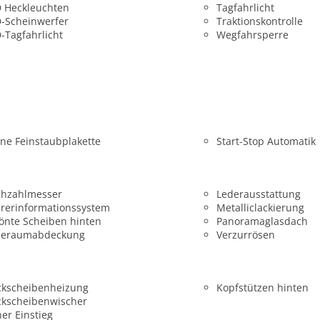
 Heckleuchten
Tagfahrlicht
-Scheinwerfer
Traktionskontrolle
-Tagfahrlicht
Wegfahrsperre
ne Feinstaubplakette
Start-Stop Automatik
ehzahlmesser
Lederausstattung
rerinformationssystem
Metalliclackierung
önte Scheiben hinten
Panoramaglasdach
deraumabdeckung
Verzurrösen
ckscheibenheizung
Kopfstützen hinten
ckscheibenwischer
er Einstieg