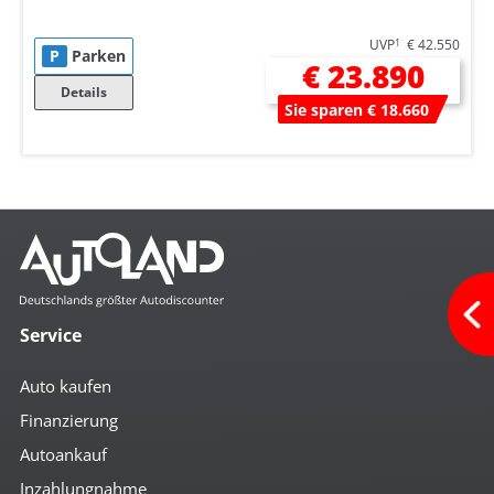
UVP
1
€ 42.550
P
Parken
€ 23.890
Details
Sie sparen € 18.660
Service
Auto kaufen
Finanzierung
Autoankauf
Inzahlungnahme