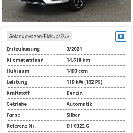
Geländewagen/Pickup/SUV
P
Erstzulassung
3/2024
Kilometerstand
14.618 km
Hubraum
1490 ccm
Leistung
119 kW (162 PS)
Kraftstoff
Benzin
Getriebe
Automatik
Farbe
Silber
Referenz Nr.
D1 0322 G