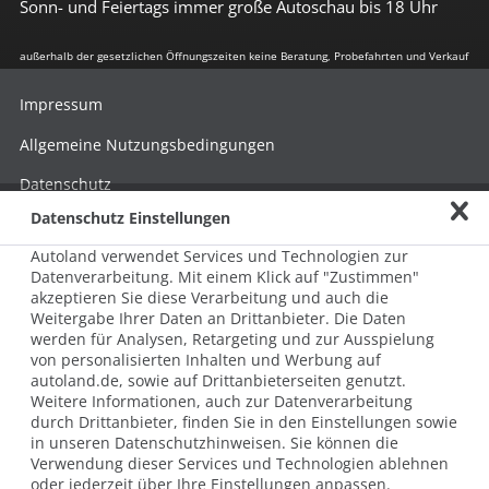
Sonn- und Feiertags immer große Autoschau bis 18 Uhr
außerhalb der gesetzlichen Öffnungszeiten keine Beratung, Probefahrten und Verkauf
Impressum
Allgemeine Nutzungsbedingungen
Datenschutz
Datenschutz Einstellungen
Hinweisgebersystem nach HinSchG
Autoland verwendet Services und Technologien zur
Beschwerde nach LkSG
Datenverarbeitung. Mit einem Klick auf "Zustimmen"
akzeptieren Sie diese Verarbeitung und auch die
Grundsatzerklärung zum LkSG
Weitergabe Ihrer Daten an Drittanbieter. Die Daten
© 2026 AUTOLAND 24 SE & Co. Betriebs KG
werden für Analysen, Retargeting und zur Ausspielung
Werner-von-Siemens-Str. 2, 06796 Brehna, Deutschland
von personalisierten Inhalten und Werbung auf
autoland.de, sowie auf Drittanbieterseiten genutzt.
Weitere Informationen, auch zur Datenverarbeitung
durch Drittanbieter, finden Sie in den Einstellungen sowie
in unseren Datenschutzhinweisen. Sie können die
Verwendung dieser Services und Technologien ablehnen
oder jederzeit über Ihre Einstellungen anpassen.