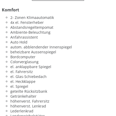
Komfort
2- Zonen Klimaautomatik
4x el. Fensterheber
Abstandsregeltempomat
Ambiente-Beleuchtung
Anfahrassistent
Auto Hold
autom. abblendender Innenspiegel
beheizbare Aussenspiegel
Bordcomputer
Colorverglasung
el. anklappbare Spiegel
el. Fahrersitz
el. Glas-Schiebedach
el. Heckklappe
el. Spiegel
geteilte Rücksitzbank
Getränkehalter
höhenverst. Fahrersitz
höhenverst. Lenkrad
Lederlenkrad
Lendenwirbelstütze