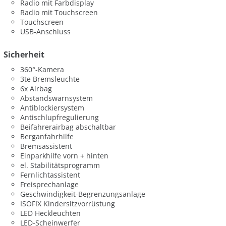
Radio mit Farbdisplay
Radio mit Touchscreen
Touchscreen
USB-Anschluss
Sicherheit
360°-Kamera
3te Bremsleuchte
6x Airbag
Abstandswarnsystem
Antiblockiersystem
Antischlupfregulierung
Beifahrerairbag abschaltbar
Berganfahrhilfe
Bremsassistent
Einparkhilfe vorn + hinten
el. Stabilitätsprogramm
Fernlichtassistent
Freisprechanlage
Geschwindigkeit-Begrenzungsanlage
ISOFIX Kindersitzvorrüstung
LED Heckleuchten
LED-Scheinwerfer