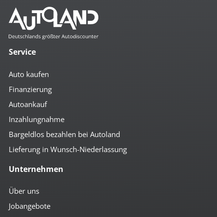
Komfort
2- Zonen Klimaautomatik
4x el. Fensterheber
Service
Abstandsregeltempomat
Ambiente-Beleuchtung
Auto kaufen
Anfahrassistent
Auto Hold
Finanzierung
autom. abblendender Innenspiegel
Autoankauf
beheizbare Aussenspiegel
Bordcomputer
Inzahlungnahme
Colorverglasung
el. anklappbare Spiegel
Bargeldlos bezahlen bei Autoland
el. Beifahrersitz
Lieferung in Wunsch-Niederlassung
el. Fahrersitz
el. Glas-Schiebedach
Unternehmen
el. Heckklappe
el. Spiegel
geteilte Rücksitzbank
Über uns
Getränkehalter
Jobangebote
höhenverst. Fahrersitz
höhenverst. Lenkrad