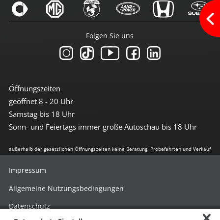
Radio DAB
Radio mit Farbdisplay
Radio mit Touchscreen
Touchscreen
Folgen Sie uns
USB-Anschluss
Sicherheit
360°-Kamera
3te Bremsleuchte
Öffnungszeiten
6x Airbag
geöffnet 8 - 20 Uhr
Abstandswarnsystem
Antiblockiersystem
Samstag bis 18 Uhr
Antischlupfregulierung
Sonn- und Feiertags immer große Autoschau bis 18 Uhr
Beifahrerairbag abschaltbar
Berganfahrhilfe
Blendfreies Fernlicht
außerhalb der gesetzlichen Öffnungszeiten keine Beratung, Probefahrten und Verkauf
Bremsassistent
Einparkhilfe vorn + hinten
Impressum
el. Stabilitätsprogramm
Fernlichtassistent
Allgemeine Nutzungsbedingungen
Freisprechanlage
ISOFIX Kindersitzvorrüstung
Datenschutz
LED Heckleuchten