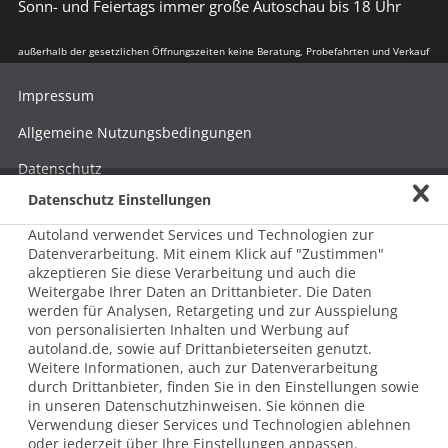
Sonn- und Feiertags immer große Autoschau bis 18 Uhr
außerhalb der gesetzlichen Öffnungszeiten keine Beratung, Probefahrten und Verkauf
Impressum
Allgemeine Nutzungsbedingungen
Datenschutz
Datenschutz Einstellungen
Hinweisgebersystem nach HinSchG
Autoland verwendet Services und Technologien zur
Beschwerde nach LkSG
Datenverarbeitung. Mit einem Klick auf "Zustimmen"
akzeptieren Sie diese Verarbeitung und auch die
Grundsatzerklärung zum LkSG
Weitergabe Ihrer Daten an Drittanbieter. Die Daten
© 2026 AUTOLAND 24 SE & Co. Betriebs KG
werden für Analysen, Retargeting und zur Ausspielung
Werner-von-Siemens-Str. 2, 06796 Brehna, Deutschland
von personalisierten Inhalten und Werbung auf
autoland.de, sowie auf Drittanbieterseiten genutzt.
Weitere Informationen, auch zur Datenverarbeitung
durch Drittanbieter, finden Sie in den Einstellungen sowie
in unseren Datenschutzhinweisen. Sie können die
Verwendung dieser Services und Technologien ablehnen
oder jederzeit über Ihre Einstellungen anpassen.