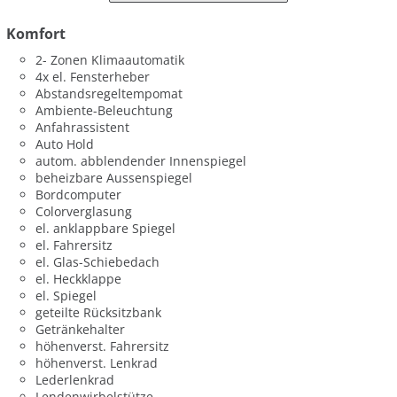
Komfort
2- Zonen Klimaautomatik
4x el. Fensterheber
Abstandsregeltempomat
Ambiente-Beleuchtung
Anfahrassistent
Auto Hold
autom. abblendender Innenspiegel
beheizbare Aussenspiegel
Bordcomputer
Colorverglasung
el. anklappbare Spiegel
el. Fahrersitz
el. Glas-Schiebedach
el. Heckklappe
el. Spiegel
geteilte Rücksitzbank
Getränkehalter
höhenverst. Fahrersitz
höhenverst. Lenkrad
Lederlenkrad
Lendenwirbelstütze