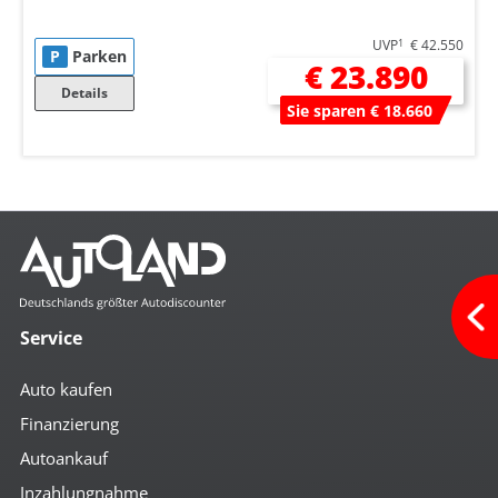
UVP
1
€ 42.550
P
Parken
€ 23.890
Details
Sie sparen € 18.660
Service
Auto kaufen
Finanzierung
Autoankauf
Inzahlungnahme