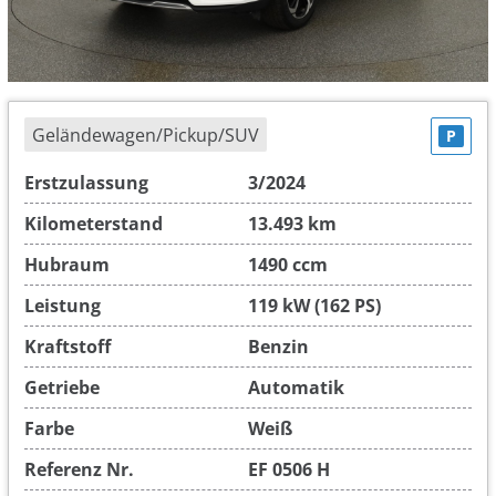
Geländewagen/Pickup/SUV
P
Erstzulassung
3/2024
Kilometerstand
13.493 km
Hubraum
1490 ccm
Leistung
119 kW (162 PS)
Kraftstoff
Benzin
Getriebe
Automatik
Farbe
Weiß
Referenz Nr.
EF 0506 H