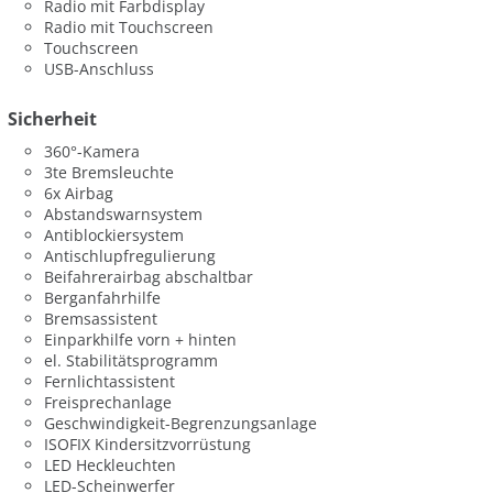
Radio mit Farbdisplay
Radio mit Touchscreen
Touchscreen
USB-Anschluss
Sicherheit
360°-Kamera
3te Bremsleuchte
6x Airbag
Abstandswarnsystem
Antiblockiersystem
Antischlupfregulierung
Beifahrerairbag abschaltbar
Berganfahrhilfe
Bremsassistent
Einparkhilfe vorn + hinten
el. Stabilitätsprogramm
Fernlichtassistent
Freisprechanlage
Geschwindigkeit-Begrenzungsanlage
ISOFIX Kindersitzvorrüstung
LED Heckleuchten
LED-Scheinwerfer