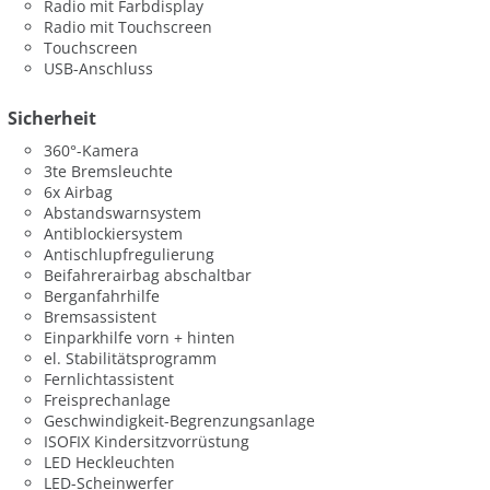
Radio mit Farbdisplay
Radio mit Touchscreen
Touchscreen
USB-Anschluss
Sicherheit
360°-Kamera
3te Bremsleuchte
6x Airbag
Abstandswarnsystem
Antiblockiersystem
Antischlupfregulierung
Beifahrerairbag abschaltbar
Berganfahrhilfe
Bremsassistent
Einparkhilfe vorn + hinten
el. Stabilitätsprogramm
Fernlichtassistent
Freisprechanlage
Geschwindigkeit-Begrenzungsanlage
ISOFIX Kindersitzvorrüstung
LED Heckleuchten
LED-Scheinwerfer