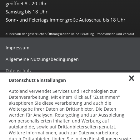
geöffnet 8 - 20 Uhr
Samstag bis 18 Uhr
Sonn- und Feiertags immer große Autoschau bis 18 Uhr
außerhalb der gesetzlichen Öffnungszeiten keine Beratung, Probefahrten und Verkauf
Impressum
Allgemeine Nutzungsbedingungen
Datenschutz
Datenschutz Einstellungen
Hinweisgebersystem nach HinSchG
Autoland verwendet Services und Technologien zur
Beschwerde nach LkSG
Datenverarbeitung. Mit einem Klick auf "Zustimmen"
akzeptieren Sie diese Verarbeitung und auch die
Grundsatzerklärung zum LkSG
Weitergabe Ihrer Daten an Drittanbieter. Die Daten
© 2026 AUTOLAND 24 SE & Co. Betriebs KG
werden für Analysen, Retargeting und zur Ausspielung
Werner-von-Siemens-Str. 2, 06796 Brehna, Deutschland
von personalisierten Inhalten und Werbung auf
autoland.de, sowie auf Drittanbieterseiten genutzt.
Weitere Informationen, auch zur Datenverarbeitung
durch Drittanbieter, finden Sie in den Einstellungen sowie