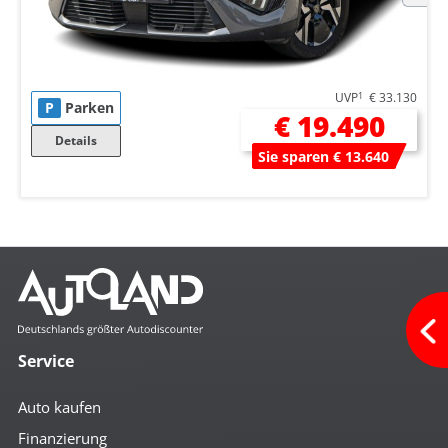
UVP
1
€ 33.130
P
Parken
€ 19.490
Details
Sie sparen € 13.640
Service
Auto kaufen
Finanzierung