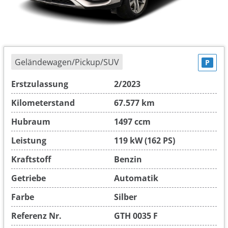
Geländewagen/Pickup/SUV
P
Erstzulassung
2/2023
Kilometerstand
67.577 km
Hubraum
1497 ccm
Leistung
119 kW (162 PS)
Kraftstoff
Benzin
Getriebe
Automatik
Farbe
Silber
Referenz Nr.
GTH 0035 F