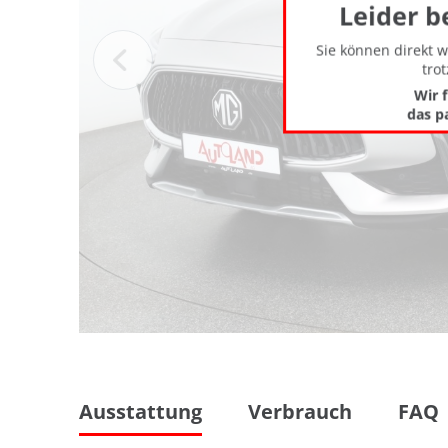
Leider b
Sie können direkt 
tro
Wir 
das p
Ausstattung
Verbrauch
FAQ