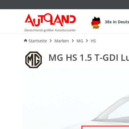
MG HS 1.5 T-GDI Lu
38x in Deut
Ausstattung
Verbrauch
Startseite
Marken
MG
HS
MG HS 1.5 T-GDI L