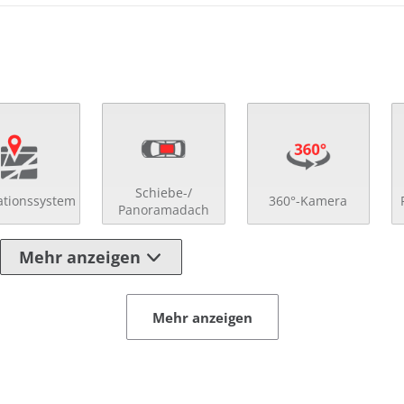
Schiebe-/
ationssystem
360°-Kamera
Panoramadach
Mehr anzeigen
Mehr anzeigen
 Glas-Schiebedach
Notbremsassistent
 Heckklappe
Regensensor
 Spiegel
Rückfahr-Kamera
eilte Rücksitzbank
Schlüssellose Zentral
ränkehalter
Servolenkung