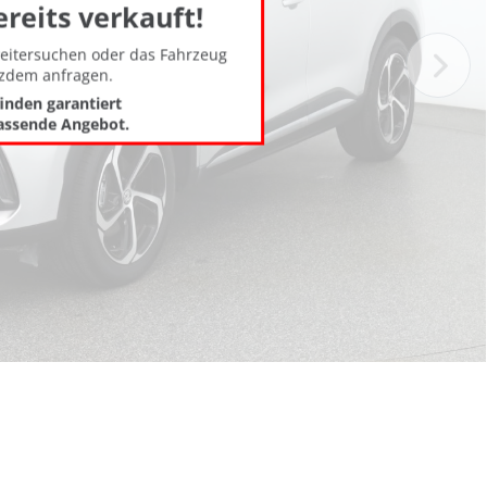
ereits verkauft!
weitersuchen oder das Fahrzeug
tzdem anfragen.
finden garantiert
assende Angebot.