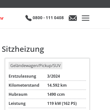
g
inkl. 19% MwSt.
€ 23.890
0800 - 111 0408
hr
 Sitzheizung
Geländewagen/Pickup/SUV
Erstzulassung
3/2024
Kilometerstand
14.592 km
Hubraum
1490 ccm
Leistung
119 kW (162 PS)