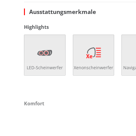
Ausstattungsmerkmale
Highlights
LED-Scheinwerfer
Xenonscheinwerfer
Navig
Komfort
2- Zonen Klimaautomatik
el.
4x el. Fensterheber
el.
Abstandsregeltempomat
el.
Ambiente-Beleuchtung
get
Anfahrassistent
Get