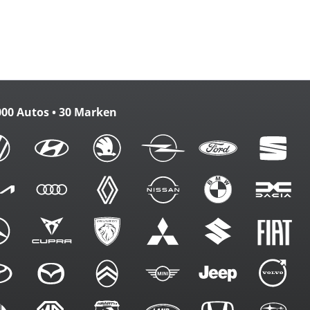
zbank
m. FB
000 Autos • 30 Marken
en
erung
g