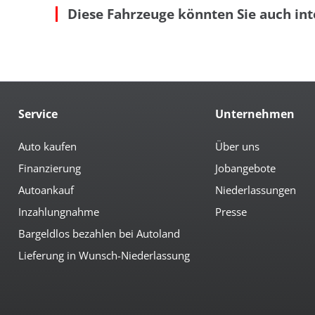
Diese Fahrzeuge könnten Sie auch int
Auto Hold
höh
autom. abblendender Innenspiegel
höh
beheizbare Aussenspiegel
Led
Bordcomputer
Len
Colorverglasung
Mit
el. anklappbare Spiegel
Mit
el. Fahrersitz
Mul
Service
Unternehmen
Multimedia
Android-Auto
Nav
Auto kaufen
Über uns
Apple CarPlay
Ra
Finanzierung
Jobangebote
Bluetoothfunktion
Ra
Navi mit Touchscreen
Rad
Autoankauf
Niederlassungen
Inzahlungnahme
Presse
Sicherheit
Bargeldlos bezahlen bei Autoland
360°-Kamera
Ein
3te Bremsleuchte
el.
Lieferung in Wunsch-Niederlassung
6x Airbag
Fer
Abstandswarnsystem
Fre
Antiblockiersystem
Ges
Antischlupfregulierung
ISO