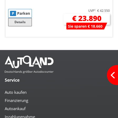
UVP
1
€ 42.550
P
Parken
€ 23.890
Details
Sie sparen € 18.660
Service
Auto kaufen
Finanzierung
Autoankauf
Inzahlungnahme