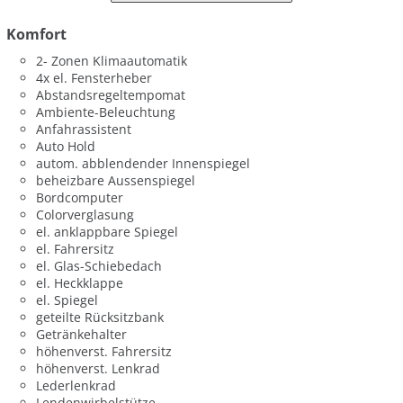
Komfort
2- Zonen Klimaautomatik
4x el. Fensterheber
Abstandsregeltempomat
Ambiente-Beleuchtung
Anfahrassistent
Auto Hold
autom. abblendender Innenspiegel
beheizbare Aussenspiegel
Bordcomputer
Colorverglasung
el. anklappbare Spiegel
el. Fahrersitz
el. Glas-Schiebedach
el. Heckklappe
el. Spiegel
geteilte Rücksitzbank
Getränkehalter
höhenverst. Fahrersitz
höhenverst. Lenkrad
Lederlenkrad
Lendenwirbelstütze