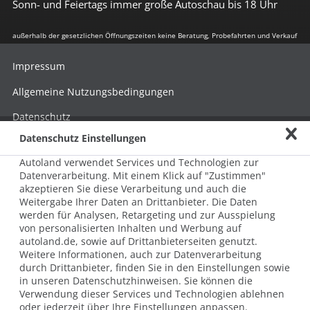
Sonn- und Feiertags immer große Autoschau bis 18 Uhr
außerhalb der gesetzlichen Öffnungszeiten keine Beratung, Probefahrten und Verkauf
Impressum
Allgemeine Nutzungsbedingungen
Datenschutz
Datenschutz Einstellungen
Hinweisgebersystem nach HinSchG
Autoland verwendet Services und Technologien zur
Beschwerde nach LkSG
Datenverarbeitung. Mit einem Klick auf "Zustimmen"
akzeptieren Sie diese Verarbeitung und auch die
Grundsatzerklärung zum LkSG
Weitergabe Ihrer Daten an Drittanbieter. Die Daten
© 2026 AUTOLAND 24 SE & Co. Betriebs KG
werden für Analysen, Retargeting und zur Ausspielung
Werner-von-Siemens-Str. 2, 06796 Brehna, Deutschland
von personalisierten Inhalten und Werbung auf
autoland.de, sowie auf Drittanbieterseiten genutzt.
Weitere Informationen, auch zur Datenverarbeitung
durch Drittanbieter, finden Sie in den Einstellungen sowie
in unseren Datenschutzhinweisen. Sie können die
Verwendung dieser Services und Technologien ablehnen
oder jederzeit über Ihre Einstellungen anpassen.