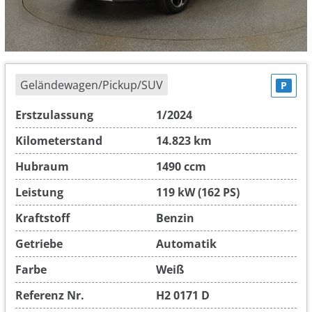
Geländewagen/Pickup/SUV
P
Erstzulassung
1/2024
Kilometerstand
14.823 km
Hubraum
1490 ccm
Leistung
119 kW (162 PS)
Kraftstoff
Benzin
Getriebe
Automatik
Farbe
Weiß
Referenz Nr.
H2 0171 D