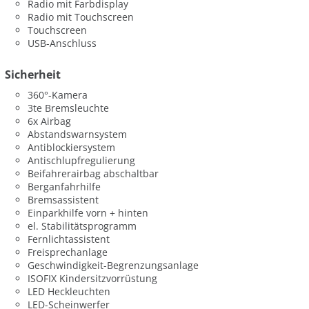
Radio mit Farbdisplay
Radio mit Touchscreen
Touchscreen
USB-Anschluss
Sicherheit
360°-Kamera
3te Bremsleuchte
6x Airbag
Abstandswarnsystem
Antiblockiersystem
Antischlupfregulierung
Beifahrerairbag abschaltbar
Berganfahrhilfe
Bremsassistent
Einparkhilfe vorn + hinten
el. Stabilitätsprogramm
Fernlichtassistent
Freisprechanlage
Geschwindigkeit-Begrenzungsanlage
ISOFIX Kindersitzvorrüstung
LED Heckleuchten
LED-Scheinwerfer