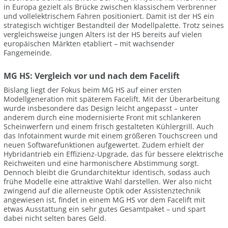
in Europa gezielt als Brücke zwischen klassischem Verbrenner
und vollelektrischem Fahren positioniert. Damit ist der HS ein
strategisch wichtiger Bestandteil der Modellpalette. Trotz seines
vergleichsweise jungen Alters ist der HS bereits auf vielen
europäischen Märkten etabliert – mit wachsender
Fangemeinde.
MG HS: Vergleich vor und nach dem Facelift
Bislang liegt der Fokus beim MG HS auf einer ersten
Modellgeneration mit späterem Facelift. Mit der Überarbeitung
wurde insbesondere das Design leicht angepasst – unter
anderem durch eine modernisierte Front mit schlankeren
Scheinwerfern und einem frisch gestalteten Kühlergrill. Auch
das Infotainment wurde mit einem größeren Touchscreen und
neuen Softwarefunktionen aufgewertet. Zudem erhielt der
Hybridantrieb ein Effizienz-Upgrade, das für bessere elektrische
Reichweiten und eine harmonischere Abstimmung sorgt.
Dennoch bleibt die Grundarchitektur identisch, sodass auch
frühe Modelle eine attraktive Wahl darstellen. Wer also nicht
zwingend auf die allerneuste Optik oder Assistenztechnik
angewiesen ist, findet in einem MG HS vor dem Facelift mit
etwas Ausstattung ein sehr gutes Gesamtpaket – und spart
dabei nicht selten bares Geld.