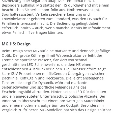
Sitzheizung oder sogar ein adaptiver Tempomat hinzu.
Besonders auffällig: MG stattet den HS durchgehend mit einem
beachtlichen Sicherheitsportfolio aus. Notbremsassistent,
Spurhalteassistent, Verkehrszeichenerkennung und
Totwinkelwarner gehören zum Standard, was den HS auch für
Familien interessant macht. Die Bedienung gelingt dabei
erfreulich intuitiv – auch, wenn manche Menüs im Infotainment
etwas Feinschliff vertragen könnten.
MG HS: Design
Beim Design setzt MG auf eine markante und dennoch gefällige
Optik. Der große Kühlergrill mit Wabenstruktur verleiht der
Front eine sportliche Präsenz, flankiert von schmal
geschnittenen LED-Scheinwerfern, die dem HS einen
entschlossenen Ausdruck verleihen. Die Karosserieform zeigt
klare SUV-Proportionen mit fließenden Übergängen zwischen
Dachlinie, Kotflügeln und Heckpartie. Die leicht ansteigende
Fensterlinie sorgt für Dynamik, während markante
Seitenschweller und sportliche Felgendesigns das
Erscheinungsbild abrunden. Hinten setzen LED-Rückleuchten
und ein angedeuteter Unterfahrschutz optische Akzente. Der
Innenraum überrascht mit einem hochwertigen Materialmix
und einem modernen, aufgeräumten Cockpit. Besonders im
Vergleich zu früheren MG-Modellen hat sich das Design spürbar