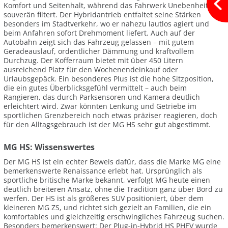
Komfort und Seitenhalt, während das Fahrwerk Unebenheiten
souverän filtert. Der Hybridantrieb entfaltet seine Stärken
besonders im Stadtverkehr, wo er nahezu lautlos agiert und
beim Anfahren sofort Drehmoment liefert. Auch auf der
Autobahn zeigt sich das Fahrzeug gelassen – mit gutem
Geradeauslauf, ordentlicher Dämmung und kraftvollem
Durchzug. Der Kofferraum bietet mit über 450 Litern
ausreichend Platz für den Wochenendeinkauf oder
Urlaubsgepäck. Ein besonderes Plus ist die hohe Sitzposition,
die ein gutes Überblicksgefühl vermittelt – auch beim
Rangieren, das durch Parksensoren und Kamera deutlich
erleichtert wird. Zwar könnten Lenkung und Getriebe im
sportlichen Grenzbereich noch etwas präziser reagieren, doch
für den Alltagsgebrauch ist der MG HS sehr gut abgestimmt.
MG HS: Wissenswertes
Der MG HS ist ein echter Beweis dafür, dass die Marke MG eine
bemerkenswerte Renaissance erlebt hat. Ursprünglich als
sportliche britische Marke bekannt, verfolgt MG heute einen
deutlich breiteren Ansatz, ohne die Tradition ganz über Bord zu
werfen. Der HS ist als größeres SUV positioniert, über dem
kleineren MG ZS, und richtet sich gezielt an Familien, die ein
komfortables und gleichzeitig erschwingliches Fahrzeug suchen.
Besonders bemerkenswert: Der Plug-in-Hybrid HS PHEV wurde