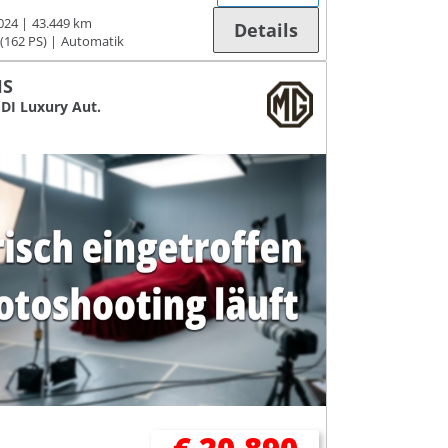
024
43.449 km
Details
(162 PS)
Automatik
HS
GDI Luxury Aut.