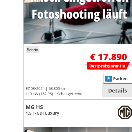
Benzin
€ 17.890
Bestpreisgarantie
P
Parken
EZ 03/2024
63.805 km
Details
119 kW (162 PS)
Schaltgetriebe
MG HS
1.5 T-GDI Luxury