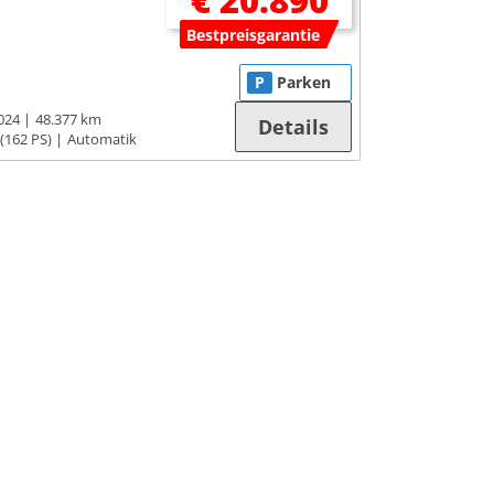
€ 20.890
Bestpreisgarantie
P
Parken
024
48.377 km
Details
(162 PS)
Automatik