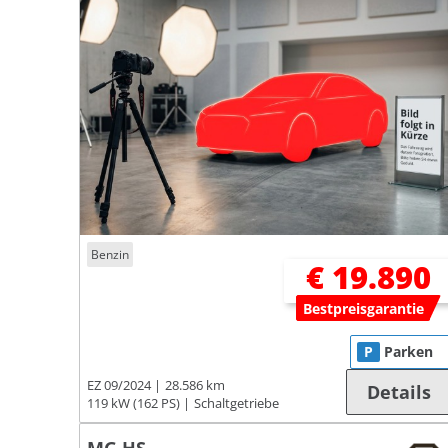
Benzin
€ 19.890
Bestpreisgarantie
P
Parken
EZ 09/2024
28.586 km
Details
119 kW (162 PS)
Schaltgetriebe