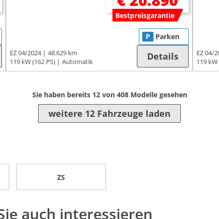
€ 20.890
Bestpreisgarantie
P
Parken
EZ 04/2024
48.629 km
EZ 04/2
Details
119 kW (162 PS)
Automatik
119 kW 
Sie haben bereits
12
von
408
Modelle gesehen
weitere 12 Fahrzeuge laden
ZS
ie auch interessieren