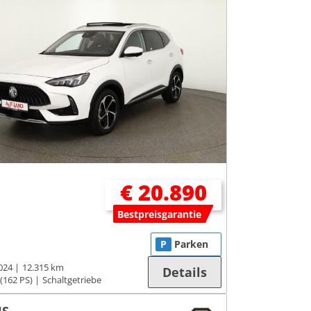
€ 20.890
Bestpreisgarantie
P
Parken
024
12.315 km
Details
(162 PS)
Schaltgetriebe