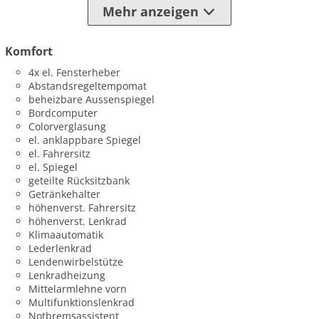
Mehr anzeigen
Komfort
4x el. Fensterheber
Abstandsregeltempomat
beheizbare Aussenspiegel
Bordcomputer
Colorverglasung
el. anklappbare Spiegel
el. Fahrersitz
el. Spiegel
geteilte Rücksitzbank
Getränkehalter
höhenverst. Fahrersitz
höhenverst. Lenkrad
Klimaautomatik
Lederlenkrad
Lendenwirbelstütze
Lenkradheizung
Mittelarmlehne vorn
Multifunktionslenkrad
Notbremsassistent